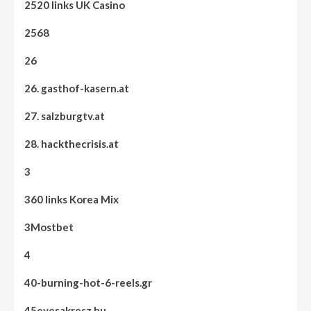
2520 links UK Casino
2568
26
26. gasthof-kasern.at
27. salzburgtv.at
28. hackthecrisis.at
3
360 links Korea Mix
3Mostbet
4
40-burning-hot-6-reels.gr
45evesakresz.hu