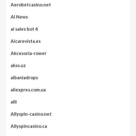
Aerobetcasino.net
AI News
ai sales bot 4
Aicarevista.es
Akcesoria-rower
akss.uz
albaniadrops
aliexpres.com.ua
alll
Allyspin-casino.net
Allyspincasino.ca