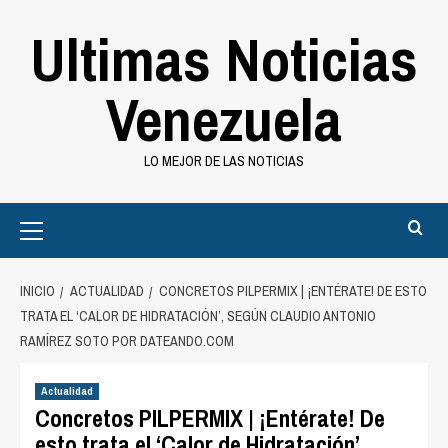
Saltar
Ultimas Noticias
al
contenido
Venezuela
LO MEJOR DE LAS NOTICIAS
Primary
Menu
INICIO
ACTUALIDAD
CONCRETOS PILPERMIX | ¡ENTÉRATE! DE ESTO
TRATA EL ‘CALOR DE HIDRATACIÓN’, SEGÚN CLAUDIO ANTONIO
RAMÍREZ SOTO POR DATEANDO.COM
Actualidad
Concretos PILPERMIX | ¡Entérate! De
esto trata el ‘Calor de Hidratación’,