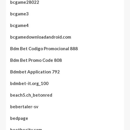
bcgame28022
bcgame3
bcgame4
bcgamedownloadandroid.com
Bdm Bet Codigo Promocional 888
Bdm Bet Promo Code 808
Bdmbet Application 792
bdmbet-it.org_100
beach5.ch_betonred
bebertaler-sv
bedpage
beethecity.com