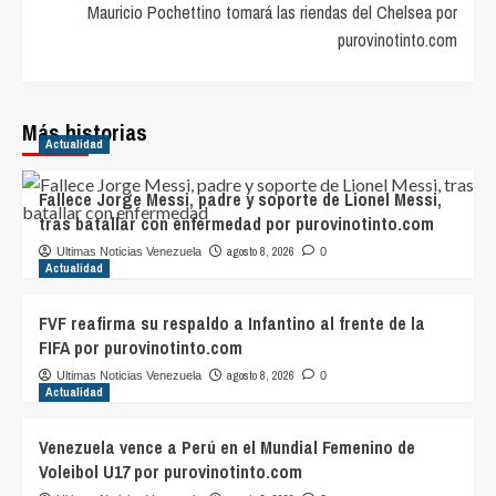
Mauricio Pochettino tomará las riendas del Chelsea por
purovinotinto.com
Más historias
Actualidad
Fallece Jorge Messi, padre y soporte de Lionel Messi,
tras batallar con enfermedad por purovinotinto.com
agosto 8, 2026
Ultimas Noticias Venezuela
0
Actualidad
FVF reafirma su respaldo a Infantino al frente de la
FIFA por purovinotinto.com
agosto 8, 2026
Ultimas Noticias Venezuela
0
Actualidad
Venezuela vence a Perú en el Mundial Femenino de
Voleibol U17 por purovinotinto.com