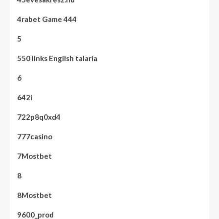
4rabet Game 444
5
550 links English talaria
6
642i
722p8q0xd4
777casino
7Mostbet
8
8Mostbet
9600_prod