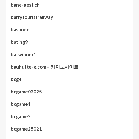
bane-pest.ch
barrytouristrailway
basunen
bating9
batwinner1
bauhutte-g.com – 카지노사이트
bcg4
bcgame03025
bcgame1
bcgame2
bcgame25021