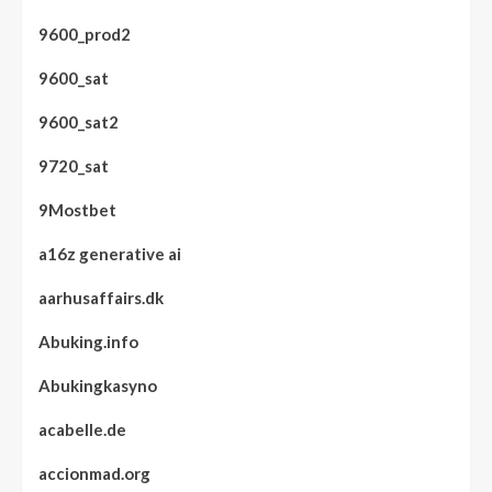
9600_prod2
9600_sat
9600_sat2
9720_sat
9Mostbet
a16z generative ai
aarhusaffairs.dk
Abuking.info
Abukingkasyno
acabelle.de
accionmad.org