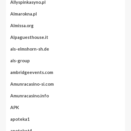
Allyspinkasyno.pl
Almarokna.pl
Almissa.org
Alpaguesthouse.it
als-elmshorn-sh.de
als-group
ambridgeevents.com
Amunracasino-si.com
Amunracasino.info
APK
apoteka1
apoteket4