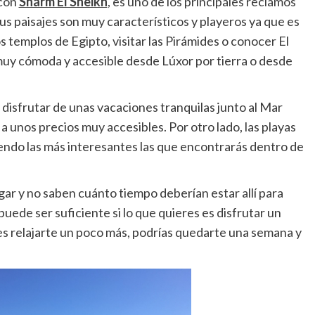
 con
Sharm El Sheikh
, es uno de los principales reclamos
sus paisajes son muy característicos y playeros ya que es
 templos de Egipto, visitar las Pirámides o conocer El
 muy cómoda y accesible desde Lúxor por tierra o desde
 disfrutar de unas vacaciones tranquilas junto al Mar
 a unos precios muy accesibles. Por otro lado, las playas
ndo las más interesantes las que encontrarás dentro de
ugar y no saben cuánto tiempo deberían estar allí para
ede ser suficiente si lo que quieres es disfrutar un
res relajarte un poco más, podrías quedarte una semana y