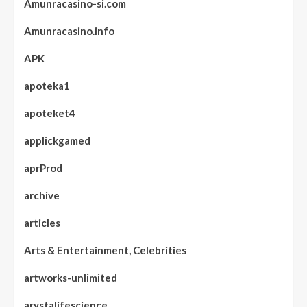
Amunracasino-si.com
Amunracasino.info
APK
apoteka1
apoteket4
applickgamed
aprProd
archive
articles
Arts & Entertainment, Celebrities
artworks-unlimited
arystalifescience