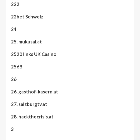
222
22bet Schweiz
24
25. mukusal.at
2520 links UK Casino
2568
26
26. gasthof-kasern.at
27. salzburgtv.at
28. hackthecrisis.at
3