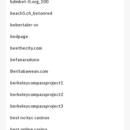
bdmbet-it.org_100
beach5.ch_betonred
bebertaler-sv
bedpage
beethecity.com
befanaraduno
Beritabawean.com
berkeleycompassproject1
berkeleycompassproject2
berkeleycompassproject3
best no kyc casinos
best online casino