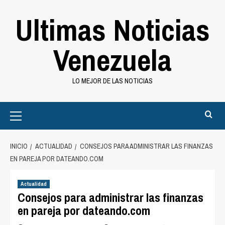
Saltar
Ultimas Noticias
al
contenido
Venezuela
LO MEJOR DE LAS NOTICIAS
Primary
Menu
INICIO
ACTUALIDAD
CONSEJOS PARA ADMINISTRAR LAS FINANZAS
EN PAREJA POR DATEANDO.COM
Actualidad
Consejos para administrar las finanzas
en pareja por dateando.com