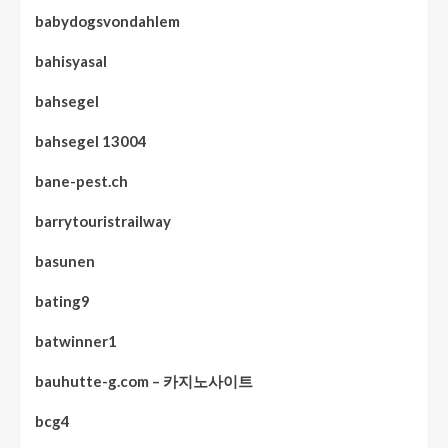
babydogsvondahlem
bahisyasal
bahsegel
bahsegel 13004
bane-pest.ch
barrytouristrailway
basunen
bating9
batwinner1
bauhutte-g.com – 카지노사이트
bcg4