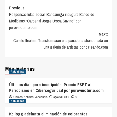
Post
Previous:
Responsabilidad social: Bancamiga inaugura Banco de
navigation
Medicinas “Cardenal Jorge Urosa Savino” por
purovinotinto.com
Next:
Camilo Ibrahim: Transformarán una panadería abandonada en
una galería de artistas por dateando.com
Más historias
Actualidad
Últimos días para inscripción: Premio ESET al
Periodismo en Ciberseguridad por purovinotinto.com
agosto 8, 2026
Ultimas Noticias Venezuela
0
Actualidad
Kellogg adelanta eliminación de colorantes