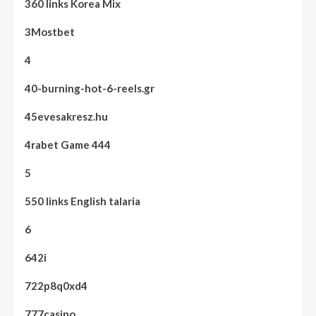
360 links Korea Mix
3Mostbet
4
40-burning-hot-6-reels.gr
45evesakresz.hu
4rabet Game 444
5
550 links English talaria
6
642i
722p8q0xd4
777casino