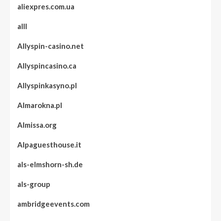
aliexpres.com.ua
alll
Allyspin-casino.net
Allyspincasino.ca
Allyspinkasyno.pl
Almarokna.pl
Almissa.org
Alpaguesthouse.it
als-elmshorn-sh.de
als-group
ambridgeevents.com