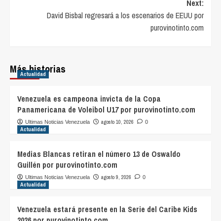
Next:
David Bisbal regresará a los escenarios de EEUU por
purovinotinto.com
Más historias
Actualidad
Venezuela es campeona invicta de la Copa
Panamericana de Voleibol U17 por purovinotinto.com
agosto 10, 2026
Ultimas Noticias Venezuela
0
Actualidad
Medias Blancas retiran el número 13 de Oswaldo
Guillén por purovinotinto.com
agosto 9, 2026
Ultimas Noticias Venezuela
0
Actualidad
Venezuela estará presente en la Serie del Caribe Kids
2026 por purovinotinto.com