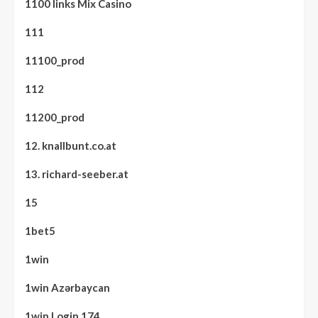
1100 links Mix Casino
111
11100_prod
112
11200_prod
12. knallbunt.co.at
13. richard-seeber.at
15
1bet5
1win
1win Azərbaycan
1win Login 174