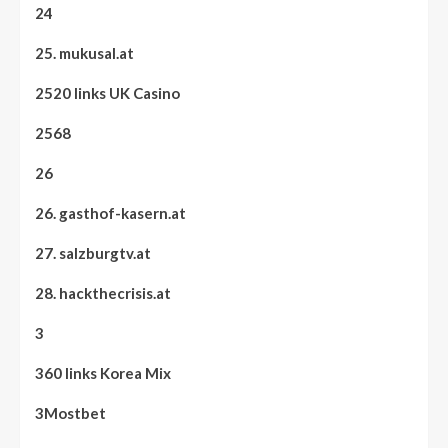
24
25. mukusal.at
2520 links UK Casino
2568
26
26. gasthof-kasern.at
27. salzburgtv.at
28. hackthecrisis.at
3
360 links Korea Mix
3Mostbet