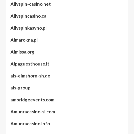
Allyspin-casino.net
Allyspincasino.ca
Allyspinkasyno.pl
Almarokna.pl
Almissa.org
Alpaguesthouse.it
als-elmshorn-sh.de
als-group
ambridgeevents.com
Amunracasino-si.com
Amunracasino.info