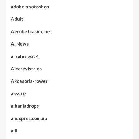
adobe photoshop
Adult
Aerobetcasino.net
AI News
ai sales bot 4
Aicarevista.es
Akcesoria-rower
akss.uz
albaniadrops
aliexpres.com.ua
alll