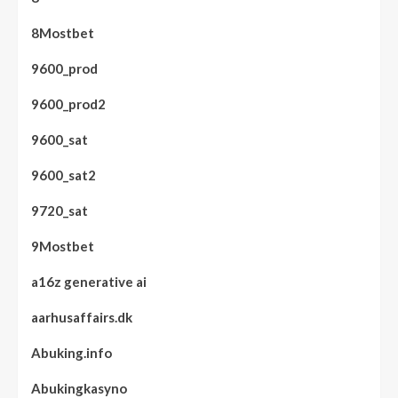
8Mostbet
9600_prod
9600_prod2
9600_sat
9600_sat2
9720_sat
9Mostbet
a16z generative ai
aarhusaffairs.dk
Abuking.info
Abukingkasyno