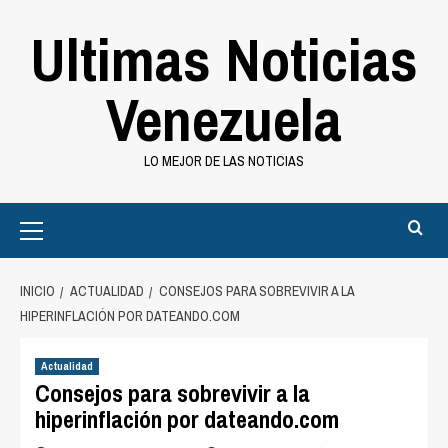
Saltar
Ultimas Noticias
al
contenido
Venezuela
LO MEJOR DE LAS NOTICIAS
Primary
Menu
INICIO
ACTUALIDAD
CONSEJOS PARA SOBREVIVIR A LA
HIPERINFLACIÓN POR DATEANDO.COM
Actualidad
Consejos para sobrevivir a la
hiperinflación por dateando.com