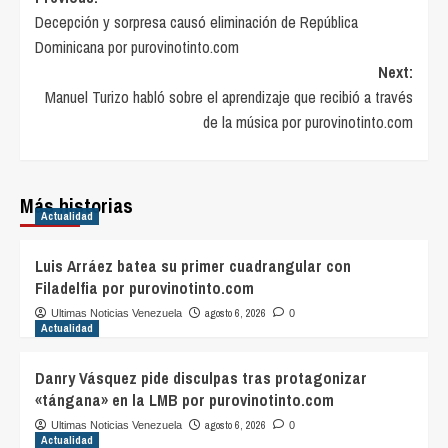
Post
Decepción y sorpresa causó eliminación de República
navigation
Dominicana por purovinotinto.com
Next:
Manuel Turizo habló sobre el aprendizaje que recibió a través
de la música por purovinotinto.com
Más historias
Actualidad
Luis Arráez batea su primer cuadrangular con
Filadelfia por purovinotinto.com
agosto 6, 2026
Ultimas Noticias Venezuela
0
Actualidad
Danry Vásquez pide disculpas tras protagonizar
«tángana» en la LMB por purovinotinto.com
agosto 6, 2026
Ultimas Noticias Venezuela
0
Actualidad