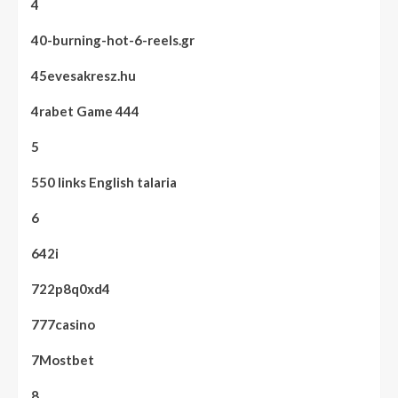
4
40-burning-hot-6-reels.gr
45evesakresz.hu
4rabet Game 444
5
550 links English talaria
6
642i
722p8q0xd4
777casino
7Mostbet
8