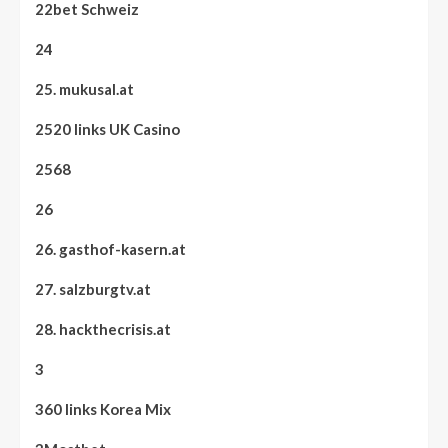
22bet Schweiz
24
25. mukusal.at
2520 links UK Casino
2568
26
26. gasthof-kasern.at
27. salzburgtv.at
28. hackthecrisis.at
3
360 links Korea Mix