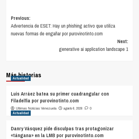
Post
Previous:
Advertencia de ESET: Hay un phishing activo que utiliza
navigation
nuevas formas de engañar por purovinotinto.com
Next:
generative ai application landscape 1
Más historias
Actualidad
Luis Arráez batea su primer cuadrangular con
Filadelfia por purovinotinto.com
agosto 6, 2026
Ultimas Noticias Venezuela
0
Actualidad
Danry Vásquez pide disculpas tras protagonizar
«tángana» en la LMB por purovinotinto.com