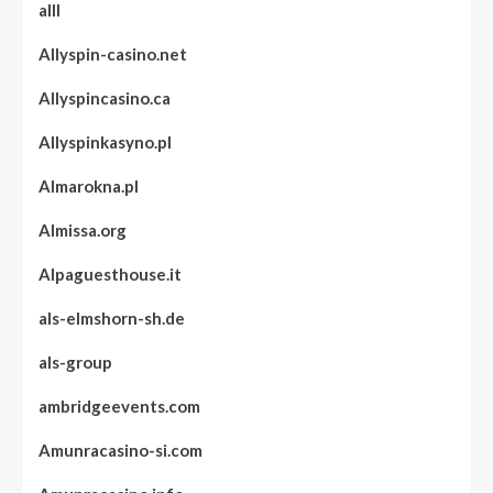
alll
Allyspin-casino.net
Allyspincasino.ca
Allyspinkasyno.pl
Almarokna.pl
Almissa.org
Alpaguesthouse.it
als-elmshorn-sh.de
als-group
ambridgeevents.com
Amunracasino-si.com