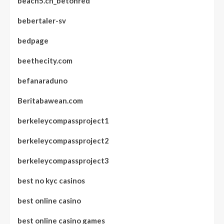
beach5.ch_betonred
bebertaler-sv
bedpage
beethecity.com
befanaraduno
Beritabawean.com
berkeleycompassproject1
berkeleycompassproject2
berkeleycompassproject3
best no kyc casinos
best online casino
best online casino games