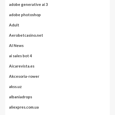
adobe generative ai 3
adobe photoshop
Adult
Aerobetcasino.net
AI News
ai sales bot 4
Aicarevista.es
Akcesoria-rower
akss.uz
albaniadrops
aliexpres.com.ua