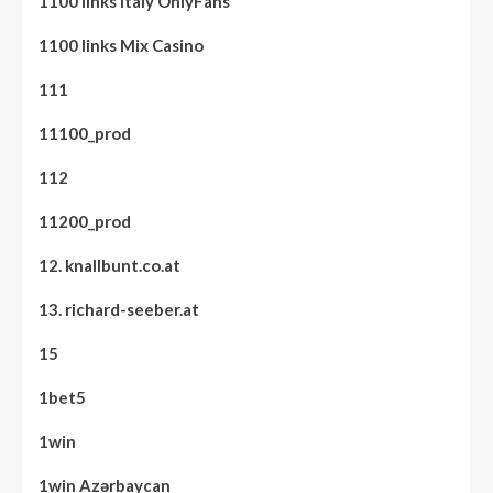
1100 links Italy OnlyFans
1100 links Mix Casino
111
11100_prod
112
11200_prod
12. knallbunt.co.at
13. richard-seeber.at
15
1bet5
1win
1win Azərbaycan