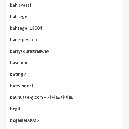
bahisyasal
bahsegel
bahsegel 13004
bane-pest.ch
barrytouristrailway
basunen
bating9
batwinner1
bauhutte-g.com – 카지노사이트
bcg4
bcgame03025