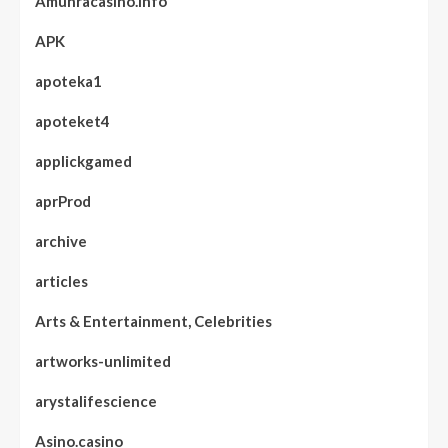
Amunracasino.info
APK
apoteka1
apoteket4
applickgamed
aprProd
archive
articles
Arts & Entertainment, Celebrities
artworks-unlimited
arystalifescience
Asino.casino