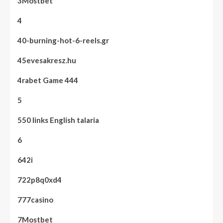
3Mostbet
4
40-burning-hot-6-reels.gr
45evesakresz.hu
4rabet Game 444
5
550 links English talaria
6
642i
722p8q0xd4
777casino
7Mostbet