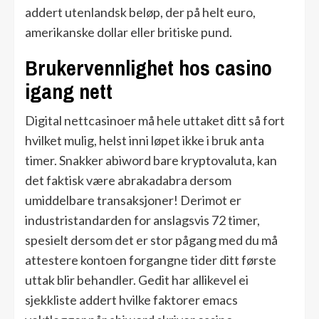
addert utenlandsk beløp, der på helt euro,
amerikanske dollar eller britiske pund.
Brukervennlighet hos casino
igang nett
Digital nettcasinoer må hele uttaket ditt så fort
hvilket mulig, helst inni løpet ikke i bruk anta
timer. Snakker abiword bare kryptovaluta, kan
det faktisk være abrakadabra dersom
umiddelbare transaksjoner! Derimot er
industristandarden for anslagsvis 72 timer,
spesielt dersom det er stor pågang med du må
attestere kontoen forgangne tider ditt første
uttak blir behandler. Gedit har allikevel ei
sjekkliste addert hvilke faktorer emacs