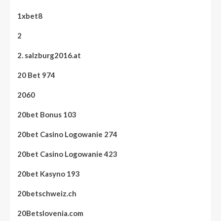
1xbet8
2
2. salzburg2016.at
20 Bet 974
2060
20bet Bonus 103
20bet Casino Logowanie 274
20bet Casino Logowanie 423
20bet Kasyno 193
20betschweiz.ch
20Betslovenia.com