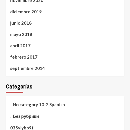
noviembre 2020
diciembre 2019
junio 2018
mayo 2018
abril 2017
febrero 2017
septiembre 2014
Categorías
! No category 10-2 Spanish
! Без рубрики
035vlybp9f