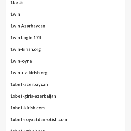
1bet5
1win
1win Azərbaycan
1win Login 174
1win-kirish.org
1win-oyna
1win-uz-kirish.org
1xbet-azerbaycan
1xbet-giris-azerbaijan
1xbet-kirish.com
1xbet-royxatdan-otish.com