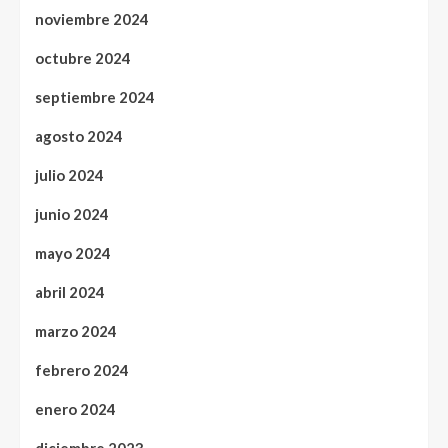
noviembre 2024
octubre 2024
septiembre 2024
agosto 2024
julio 2024
junio 2024
mayo 2024
abril 2024
marzo 2024
febrero 2024
enero 2024