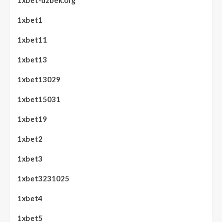
1xbet-uzbek.org
1xbet1
1xbet11
1xbet13
1xbet13029
1xbet15031
1xbet19
1xbet2
1xbet3
1xbet3231025
1xbet4
1xbet5