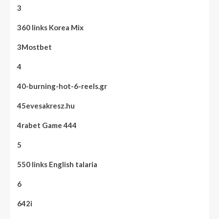
3
360 links Korea Mix
3Mostbet
4
40-burning-hot-6-reels.gr
45evesakresz.hu
4rabet Game 444
5
550 links English talaria
6
642i