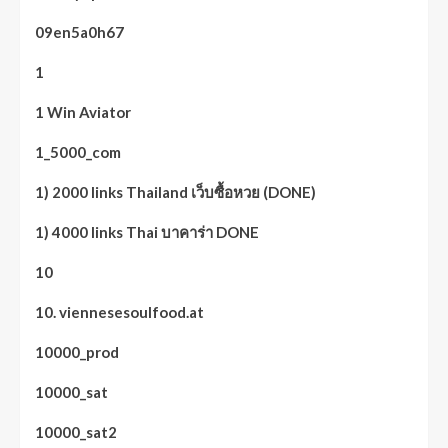
09en5a0h67
1
1 Win Aviator
1_5000_com
1) 2000 links Thailand เว็บซื้อหวย (DONE)
1) 4000 links Thai บาคาร่า DONE
10
10. viennesesoulfood.at
10000_prod
10000_sat
10000_sat2