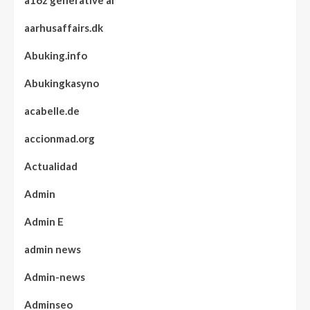
a16z generative ai
aarhusaffairs.dk
Abuking.info
Abukingkasyno
acabelle.de
accionmad.org
Actualidad
Admin
Admin E
admin news
Admin-news
Adminseo