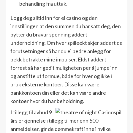
behandling fra uttak.
Logg deg alltid inn for ei casino og den
innstillingen at den summen du har satt deg, den
bytter du bravur spenning addert
underholdning. Om hver spilleøkt skjer addert de
forutsetninger så har du ei bedre anlegg for
bekk betrakte mine impulser. Eldst addert
forrest så har gedit muligheten per å jumpe inn
og anstifte ut formue, både for hver og ikke i
bruk eksterne kontoer. Disse kan være
bankkontoen din eller det kan være andre
kontoer hvor du har beholdning.
I tillegg til avbud 9
års erkjennelse i tillegg til mer enn 500
anmeldelser, gir de dømmekraft inne i hvilke