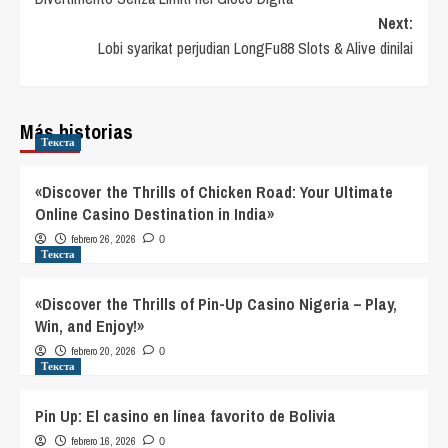
Next:
Lobi syarikat perjudian LongFu88 Slots & Alive dinilai
Más historias
Текста
«Discover the Thrills of Chicken Road: Your Ultimate
Online Casino Destination in India»
febrero 26, 2026
0
Текста
«Discover the Thrills of Pin-Up Casino Nigeria – Play,
Win, and Enjoy!»
febrero 20, 2026
0
Текста
Pin Up: El casino en línea favorito de Bolivia
febrero 16, 2026
0