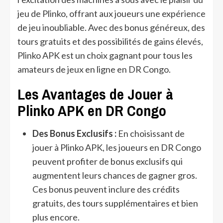
jeu de Plinko, offrant aux joueurs une expérience
de jeu inoubliable. Avec des bonus généreux, des
tours gratuits et des possibilités de gains élevés,
Plinko APK est un choix gagnant pour tous les
amateurs de jeux en ligne en DR Congo.
Les Avantages de Jouer à
Plinko APK en DR Congo
Des Bonus Exclusifs :
En choisissant de
jouer à Plinko APK, les joueurs en DR Congo
peuvent profiter de bonus exclusifs qui
augmentent leurs chances de gagner gros.
Ces bonus peuvent inclure des crédits
gratuits, des tours supplémentaires et bien
plus encore.