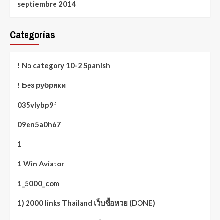
septiembre 2014
Categorías
! No category 10-2 Spanish
! Без рубрики
035vlybp9f
09en5a0h67
1
1 Win Aviator
1_5000_com
1) 2000 links Thailand เว็บซื้อหวย (DONE)