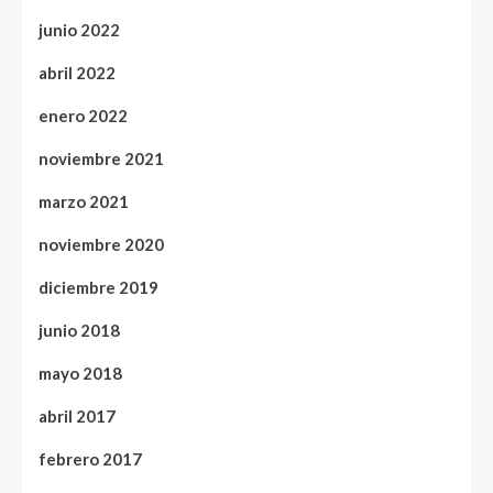
junio 2022
abril 2022
enero 2022
noviembre 2021
marzo 2021
noviembre 2020
diciembre 2019
junio 2018
mayo 2018
abril 2017
febrero 2017