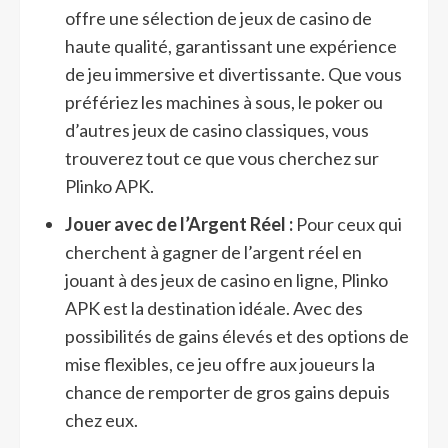
offre une sélection de jeux de casino de
haute qualité, garantissant une expérience
de jeu immersive et divertissante. Que vous
préfériez les machines à sous, le poker ou
d’autres jeux de casino classiques, vous
trouverez tout ce que vous cherchez sur
Plinko APK.
Jouer avec de l’Argent Réel :
Pour ceux qui
cherchent à gagner de l’argent réel en
jouant à des jeux de casino en ligne, Plinko
APK est la destination idéale. Avec des
possibilités de gains élevés et des options de
mise flexibles, ce jeu offre aux joueurs la
chance de remporter de gros gains depuis
chez eux.