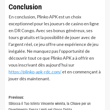
Conclusion
En conclusion, Plinko APK est un choix
exceptionnel pour les joueurs de casino en ligne
en DR Congo. Avec ses bonus généreux, ses
tours gratuits et la possibilité de jouer avec de
l’argent réel, ce jeu offre une expérience de jeu
inégalée. Ne manquez pas l’opportunité de
découvrir tout ce que Plinko APK a à offrir en
vous inscrivant dès aujourd’hui sur
https://plinko-apk-rdc.com/
et en commençant à
jouer dès maintenant.
Post
Previous:
Sblocca il Tuo Istinto Vincente winnita, la Chiave per un
navigation
Divertimento Senza Limiti nel Gioco Digita