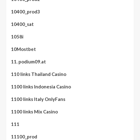
10400_prod3
10400_sat
1058i
10Mostbet
11. podium09.at
110 links Thailand Casino
1100 links Indonesia Casino
1100 links Italy OnlyFans
1100 links Mix Casino
111
11100_prod