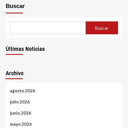
Buscar
Buscar
Últimas Noticias
Archivo
agosto 2026
julio 2026
junio 2026
mayo 2026