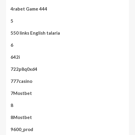
4rabet Game 444
5
550 links English talaria
6
642i
722p8q0xd4
777casino
7Mostbet
8
8Mostbet
9600_prod