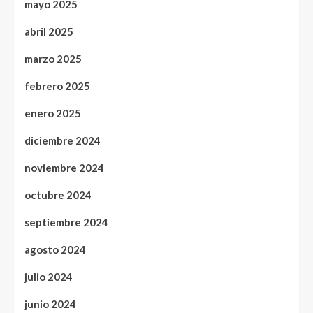
mayo 2025
abril 2025
marzo 2025
febrero 2025
enero 2025
diciembre 2024
noviembre 2024
octubre 2024
septiembre 2024
agosto 2024
julio 2024
junio 2024