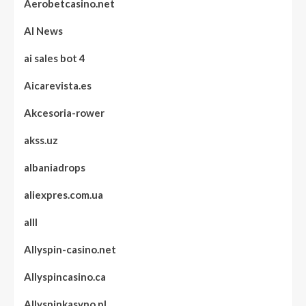
Aerobetcasino.net
AI News
ai sales bot 4
Aicarevista.es
Akcesoria-rower
akss.uz
albaniadrops
aliexpres.com.ua
alll
Allyspin-casino.net
Allyspincasino.ca
Allyspinkasyno.pl