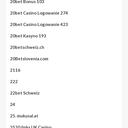
20bet Bonus 103
20bet Casino Logowanie 274
20bet Casino Logowanie 423
20bet Kasyno 193
20betschweiz.ch
20Betslovenia.com
2116
222
22bet Schweiz
24
25. mukusal.at
2520 links UK Casino