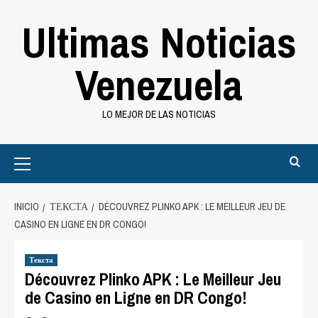
Saltar
Ultimas Noticias
al
contenido
Venezuela
LO MEJOR DE LAS NOTICIAS
Primary
Menu
INICIO
ТЕКСТА
DÉCOUVREZ PLINKO APK : LE MEILLEUR JEU DE
CASINO EN LIGNE EN DR CONGO!
Текста
Découvrez Plinko APK : Le Meilleur Jeu
de Casino en Ligne en DR Congo!