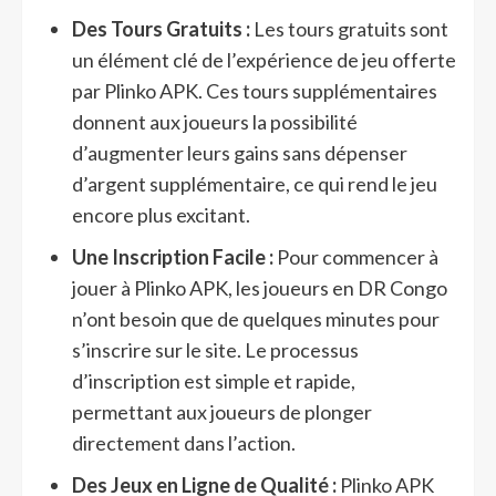
Des Tours Gratuits :
Les tours gratuits sont
un élément clé de l’expérience de jeu offerte
par Plinko APK. Ces tours supplémentaires
donnent aux joueurs la possibilité
d’augmenter leurs gains sans dépenser
d’argent supplémentaire, ce qui rend le jeu
encore plus excitant.
Une Inscription Facile :
Pour commencer à
jouer à Plinko APK, les joueurs en DR Congo
n’ont besoin que de quelques minutes pour
s’inscrire sur le site. Le processus
d’inscription est simple et rapide,
permettant aux joueurs de plonger
directement dans l’action.
Des Jeux en Ligne de Qualité :
Plinko APK