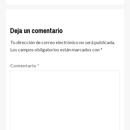
Deja un comentario
Tu dirección de correo electrónico no será publicada.
Los campos obligatorios están marcados con
*
Comentario
*