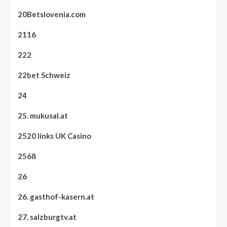
20Betslovenia.com
2116
222
22bet Schweiz
24
25. mukusal.at
2520 links UK Casino
2568
26
26. gasthof-kasern.at
27. salzburgtv.at