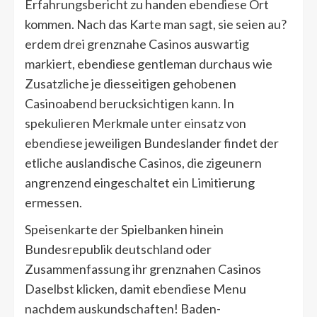
Erfahrungsbericht zu handen ebendiese Ort
kommen. Nach das Karte man sagt, sie seien au?
erdem drei grenznahe Casinos auswartig
markiert, ebendiese gentleman durchaus wie
Zusatzliche je diesseitigen gehobenen
Casinoabend berucksichtigen kann. In
spekulieren Merkmale unter einsatz von
ebendiese jeweiligen Bundeslander findet der
etliche auslandische Casinos, die zigeunern
angrenzend eingeschaltet ein Limitierung
ermessen.
Speisenkarte der Spielbanken hinein
Bundesrepublik deutschland oder
Zusammenfassung ihr grenznahen Casinos
Daselbst klicken, damit ebendiese Menu
nachdem auskundschaften! Baden-