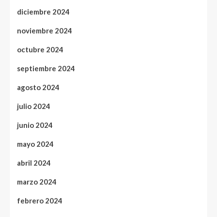
diciembre 2024
noviembre 2024
octubre 2024
septiembre 2024
agosto 2024
julio 2024
junio 2024
mayo 2024
abril 2024
marzo 2024
febrero 2024