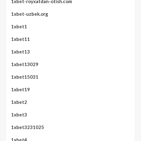
1xbet-royxatdan-otish.com
1xbet-uzbek.org
1xbet1
1xbet11
1xbet13
1xbet13029
1xbet15031
1xbet19
1xbet2
1xbet3
1xbet3231025
1xbet4