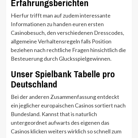
Erfahrungsberichten
Hierfur trifft man auf zudem interessante
Informationen zu handen euren ersten
Casinobesuch, den verschiedenen Dresscodes,
allgemeine Verhaltensregeln falls Position
beziehen nach rechtliche Fragen hinsichtlich die
Besteuerung durch Glucksspielgewinnen.
Unser Spielbank Tabelle pro
Deutschland
Bei der anderen Zusammenfassung entdeckt
ein jeglicher europaischen Casinos sortiert nach
Bundesland. Kannst that is naturlich
untergeordnet aufwarts des eigenen das
Casinos klicken weiters wirklich so schnell zum