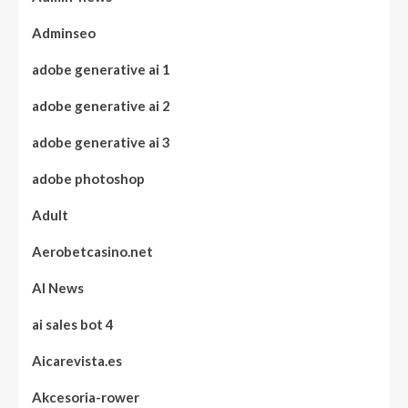
Adminseo
adobe generative ai 1
adobe generative ai 2
adobe generative ai 3
adobe photoshop
Adult
Aerobetcasino.net
AI News
ai sales bot 4
Aicarevista.es
Akcesoria-rower