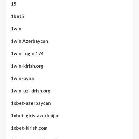
15
1bet5
1win
1win Azərbaycan
1win Login 174
1win-kirish.org
1win-oyna
1win-uz-kirish.org
1xbet-azerbaycan
1xbet-giris-azerbaijan
1xbet-kirish.com