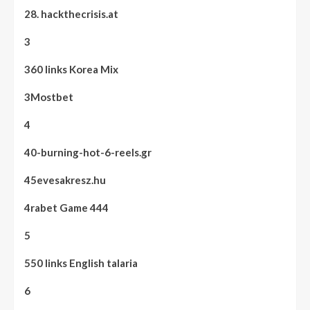
28. hackthecrisis.at
3
360 links Korea Mix
3Mostbet
4
40-burning-hot-6-reels.gr
45evesakresz.hu
4rabet Game 444
5
550 links English talaria
6