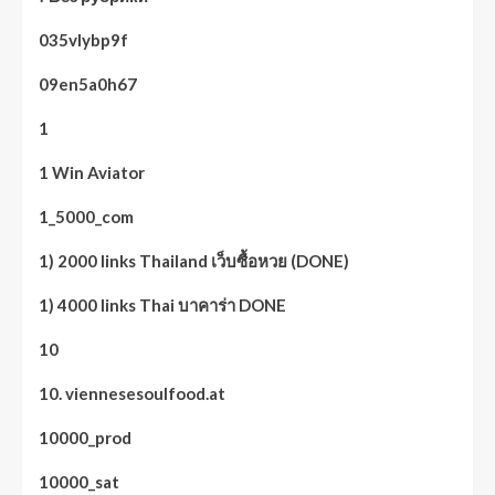
035vlybp9f
09en5a0h67
1
1 Win Aviator
1_5000_com
1) 2000 links Thailand เว็บซื้อหวย (DONE)
1) 4000 links Thai บาคาร่า DONE
10
10. viennesesoulfood.at
10000_prod
10000_sat