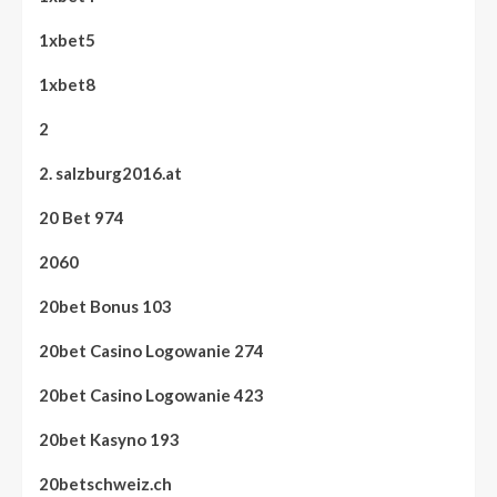
1xbet5
1xbet8
2
2. salzburg2016.at
20 Bet 974
2060
20bet Bonus 103
20bet Casino Logowanie 274
20bet Casino Logowanie 423
20bet Kasyno 193
20betschweiz.ch