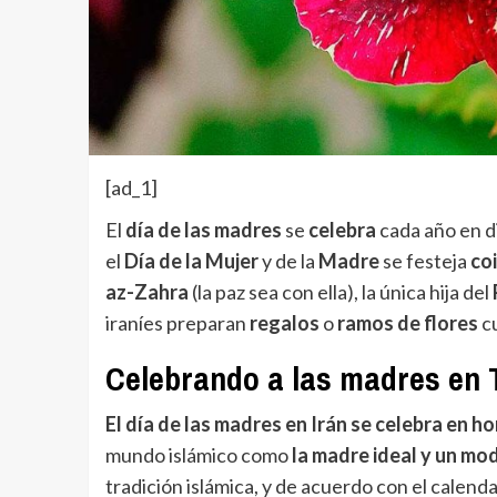
[ad_1]
El
día de las madres
se
celebra
cada año en di
el
Día de la Mujer
y de la
Madre
se festeja
co
az-Zahra
(la paz sea con ella), la única hija del
iraníes preparan
regalos
o
ramos de flores
cu
Celebrando a las madres en 
El día de las madres en Irán se celebra en h
mundo islámico como
la madre ideal y un mo
tradición islámica, y de acuerdo con el calendar