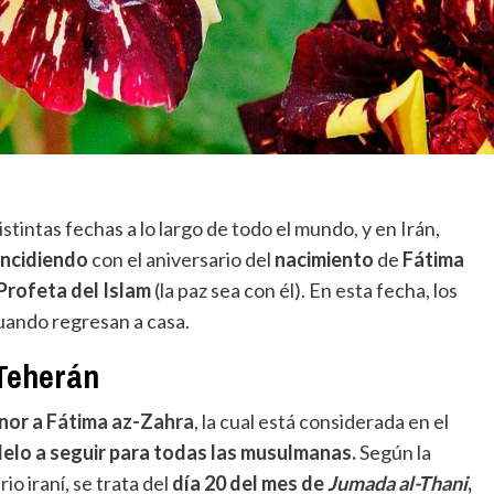
stintas fechas a lo largo de todo el mundo, y en Irán,
incidiendo
con el aniversario del
nacimiento
de
Fátima
Profeta del Islam
(la paz sea con él). En esta fecha, los
ando regresan a casa.
Teherán
onor a
Fátima az-Zahra
, la cual está considerada en el
delo a seguir para todas las musulmanas.
Según la
io iraní, se trata del
día 20 del mes de
Jumada al-Thani
,