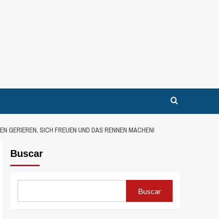
EN GERIEREN, SICH FREUEN UND DAS RENNEN MACHEN!
Buscar
Buscar