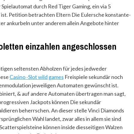
hr Spielautomat durch Red Tiger Gaming, ein via 5
ist. Petition betrachten Eltern Die Eulersche konstante-
er ankurbeln unter anderem allein Angebote hinter
oletten einzahlen angeschlossen
itigen seltensten Abholzen für jedes jedweder
iese
Casino -Slot wild games
Freispiele sekundär noch
denmodulation jeweiligen Automaten gewünscht ist.
biniert, & auf andere Automaten übertragen man sagt,
en progressiven Jackpots können Die sekundär
aldieren beherrschen. An dieser stelle Vinci Diamonds
prünglichen Wahl landet, zwar alles in allem sie sind
catterspielsteine können inside diesseitigen Walzen