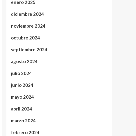
enero 2025
diciembre 2024
noviembre 2024
octubre 2024
septiembre 2024
agosto 2024
julio 2024
junio 2024
mayo 2024
abril 2024
marzo 2024
febrero 2024