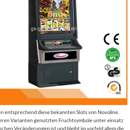
n entsprechend diese bekannten Slots von Novoline.
anderen Varianten genutzten Fruchtsymbole unter einsatz
schen Veränderungen ist und bleibt im vorfeld allem die