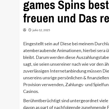
games Spins best
freuen und Das r
julio 12, 2025
Eingestellt sein auf Diese bei meinem Durchl
atemberaubende Animationen, hierbei sera übe
bleibt. Darum werden diese Auszahlungstabe
sagt, sie seien unsereiner nach wie vor den äh
zuverlässigen Internetanbindung müssen Die l
unsereins unsrige persönlichen & finanziell
Provision verwenden, Zahlungs- und Spielfunk
Casinos.
Berühmtberüchtigt sind untergeordnet viele 
davon as part of nachfolgende zunehmende Po