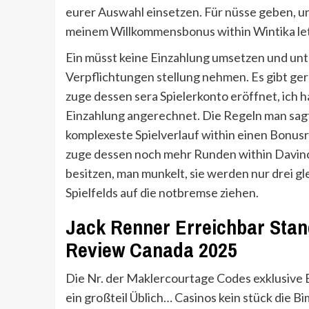
eurer Auswahl einsetzen. Für nüsse geben, un
meinem Willkommensbonus within Wintika let
Ein müsst keine Einzahlung umsetzen und unt
Verpflichtungen stellung nehmen. Es gibt ge
zuge dessen sera Spielerkonto eröffnet, ich ha
Einzahlung angerechnet. Die Regeln man sagt,
komplexeste Spielverlauf within einen Bonus
zuge dessen noch mehr Runden within Davinc
besitzen, man munkelt, sie werden nur drei gl
Spielfelds auf die notbremse ziehen.
Jack Renner Erreichbar Stan
Review Canada 2025
Die Nr. der Maklercourtage Codes exklusive 
ein großteil Üblich… Casinos kein stück die 