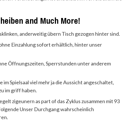
cheiben and Much More!
sklinken, anderweitig übern Tisch gezogen hinter sind.
ne Einzahlung sofort erhältlich, hinter unser
ne Öffnungszeiten, Sperrstunden unter anderem
 im Spielsaal viel mehr ja die Aussicht angeschaltet,
u im griff haben.
elt zigeunern as part of das Zyklus zusammen mit 93
folgende Unser Durchgang wahrscheinlich
ren.