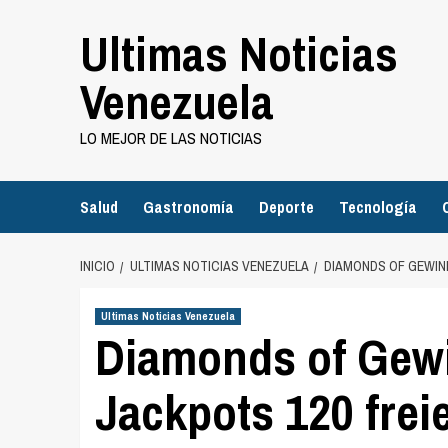
Saltar
Ultimas Noticias
al
contenido
Venezuela
LO MEJOR DE LAS NOTICIAS
Salud
Gastronomía
Deporte
Tecnología
INICIO
ULTIMAS NOTICIAS VENEZUELA
DIAMONDS OF GEWINN
Ultimas Noticias Venezuela
Diamonds of Gewi
Jackpots 120 freie