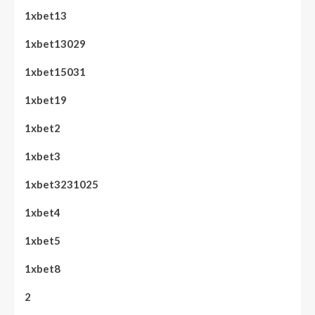
1xbet13
1xbet13029
1xbet15031
1xbet19
1xbet2
1xbet3
1xbet3231025
1xbet4
1xbet5
1xbet8
2