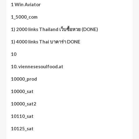
1 Win Aviator
1_5000_com
1) 2000 links Thailand เว็บซื้อหวย (DONE)
1) 4000 links Thai บาคาร่า DONE
10
10. viennesesoulfood.at
10000_prod
10000_sat
10000_sat2
10110_sat
10125_sat