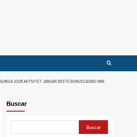
ING À JOUR AKTIVITET JANUAR BESTE BONUSCASINO INNI
Buscar
Buscar