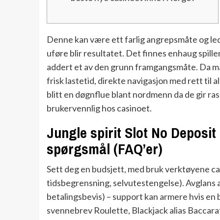
Denne kan være ett farlig angrepsmåte og lede
uføre blir resultatet. Det finnes enhaug spill
addert et av den grunn framgangsmåte. Da må ny
frisk lastetid, direkte navigasjon med rett til a
blitt en døgnflue blant nordmenn da de gir ra
brukervennlig hos casinoet.
Jungle spirit Slot No Deposit
spørgsmål (FAQ’er)
Sett deg en budsjett, med bruk verktøyene ca
tidsbegrensning, selvutestengelse). Avglans a
betalingsbevis) – support kan armere hvis en b
svennebrev Roulette, Blackjack alias Baccarat