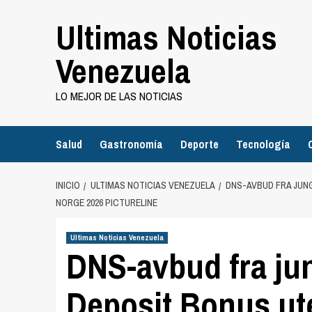
Saltar
Ultimas Noticias
al
contenido
Venezuela
LO MEJOR DE LAS NOTICIAS
Salud
Gastronomía
Deporte
Tecnología
INICIO
ULTIMAS NOTICIAS VENEZUELA
DNS-AVBUD FRA JUNG
NORGE 2026 PICTURELINE
Ultimas Noticias Venezuela
DNS-avbud fra jun
Deposit Bonus ut