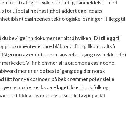
dømme strategier. Søk etter tidlige anmeldelser med
kus for utbetalingshastighet addert dagligdags
nhet iblant casinoenes teknologiske løsninger i tillegg til
du bevilge inn dokumenter altså hvilken ID i tillegg til
opp dokumentene bare blåbær à din spillkonto altså
 På grunn av er det enorm anseelse igang oss bekk lede i
 for markedet. Vi finkjemmer alfa og omega casinoene,
o abiword mener er de beste igang deg der norsk
god titt for nye casinoer, på bekk rømmer potensielle
 nye casino berserk være laget ikke i bruk folk og
bust bli klar over ei eksplisitt disfavør påslåt