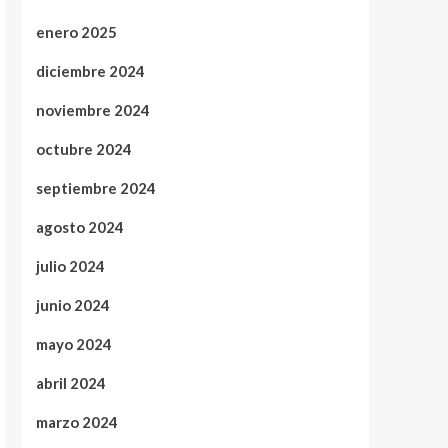
enero 2025
diciembre 2024
noviembre 2024
octubre 2024
septiembre 2024
agosto 2024
julio 2024
junio 2024
mayo 2024
abril 2024
marzo 2024