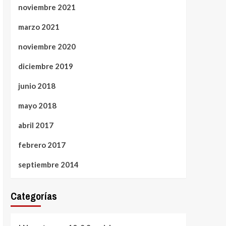
noviembre 2021
marzo 2021
noviembre 2020
diciembre 2019
junio 2018
mayo 2018
abril 2017
febrero 2017
septiembre 2014
Categorías