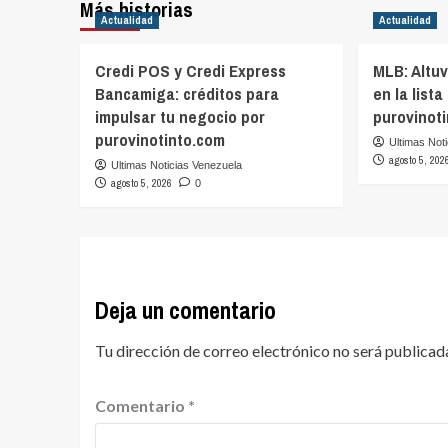
Más historias
Actualidad
Actualidad
Credi POS y Credi Express
MLB: Altu
Bancamiga: créditos para
en la lista
impulsar tu negocio por
purovinot
purovinotinto.com
Ultimas Not
agosto 5, 202
Ultimas Noticias Venezuela
agosto 5, 2026
0
Deja un comentario
Tu dirección de correo electrónico no será publicad
Comentario
*