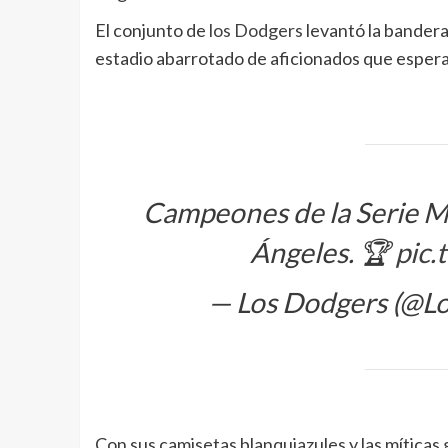
El conjunto de
los Dodgers
levantó la bander
estadio abarrotado de aficionados que esperab
Campeones de la Serie M
Ángeles. 🏆
pic.
— Los Dodgers (@L
Con sus camisetas blanquiazules y las míticas 