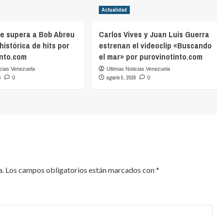
Actualidad
ve supera a Bob Abreu
Carlos Vives y Juan Luis Guerra
 histórica de hits por
estrenan el videoclip «Buscando
into.com
el mar» por purovinotinto.com
icias Venezuela
Ultimas Noticias Venezuela
6
agosto 5, 2026
0
0
a.
Los campos obligatorios están marcados con
*