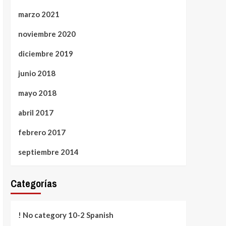
marzo 2021
noviembre 2020
diciembre 2019
junio 2018
mayo 2018
abril 2017
febrero 2017
septiembre 2014
Categorías
! No category 10-2 Spanish