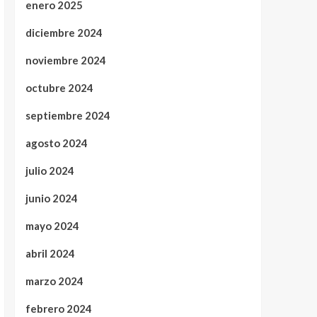
enero 2025
diciembre 2024
noviembre 2024
octubre 2024
septiembre 2024
agosto 2024
julio 2024
junio 2024
mayo 2024
abril 2024
marzo 2024
febrero 2024