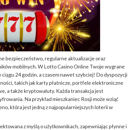
łne bezpieczeństwo, regularne aktualizacje oraz
wników mobilnych. W Lotto Casino Online Twoje wygrane
w ciągu 24 godzin, a czasem nawet szybciej! Do dyspozycji
ści, takich jak karty płatnicze, portfele elektroniczne
we, a także kryptowaluty. Każda transakcja jest
frowania. Na przykład mieszkaniec Rosji może wziąć
no, która jest jedną z najpopularniejszych loterii w
jektowana z myślą o użytkownikach, zapewniając płynne i