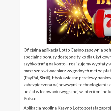
Oficjalna aplikacja Lotto Casino zapewnia pe
specjalne bonusy dostępne tylko dla użytko
szybko trafią na konto – realizujemy wypłaty 
masz szeroki wachlarz wygodnych metod płatno
(PayPal, Skrill), błyskawiczne przelewy banko
zabezpieczona najnowszymi technologiami szy
udział w losowaniu wygranej w loterii online ke
Polsce.
Aplikacja mobilna Kasyno Lotto została zapro