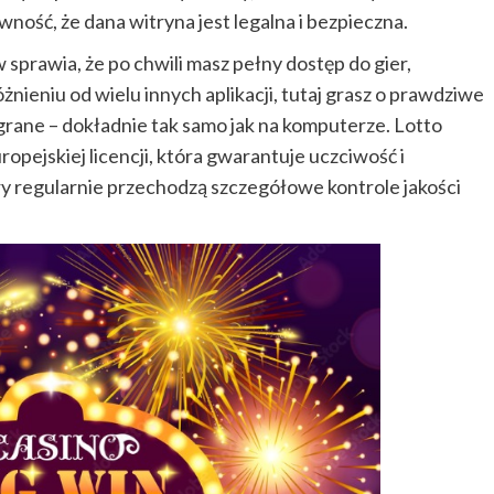
ewność, że dana witryna jest legalna i bezpieczna.
prawia, że po chwili masz pełny dostęp do gier,
ieniu od wielu innych aplikacji, tutaj grasz o prawdziwe
grane – dokładnie tak samo jak na komputerze. Lotto
ropejskiej licencji, która gwarantuje uczciwość i
 regularnie przechodzą szczegółowe kontrole jakości