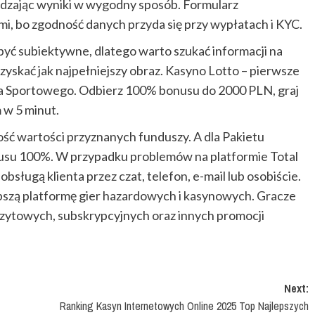
awdzając wyniki w wygodny sposób. Formularz
i, bo zgodność danych przyda się przy wypłatach i KYC.
 być subiektywne, dlatego warto szukać informacji na
zyskać jak najpełniejszy obraz. Kasyno Lotto – pierwsze
ora Sportowego. Odbierz 100% bonusu do 2000 PLN, graj
 w 5 minut.
ć wartości przyznanych funduszy. A dla Pakietu
nusu 100%. W przypadku problemów na platformie Total
sługą klienta przez czat, telefon, e-mail lub osobiście.
pszą platformę gier hazardowych i kasynowych. Gracze
zytowych, subskrypcyjnych oraz innych promocji
Next:
Ranking Kasyn Internetowych Online 2025 Top Najlepszych