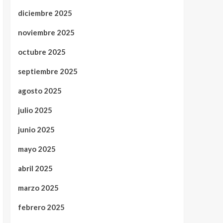
diciembre 2025
noviembre 2025
octubre 2025
septiembre 2025
agosto 2025
julio 2025
junio 2025
mayo 2025
abril 2025
marzo 2025
febrero 2025