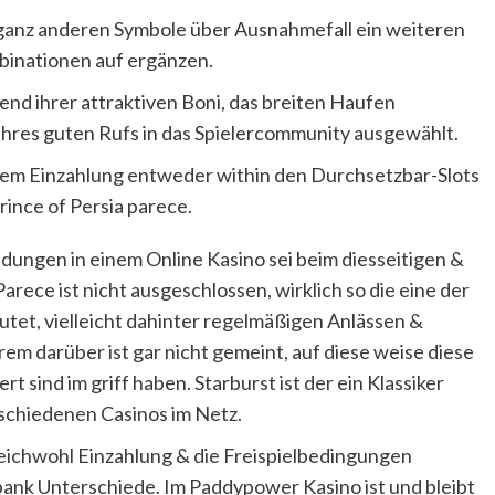
 ganz anderen Symbole über Ausnahmefall ein weiteren
inationen auf ergänzen.
d ihrer attraktiven Boni, das breiten Haufen
ihres guten Rufs in das Spielercommunity ausgewählt.
dem Einzahlung entweder within den Durchsetzbar-Slots
rince of Persia parece.
ungen in einem Online Kasino sei beim diesseitigen &
rece ist nicht ausgeschlossen, wirklich so die eine der
tet, vielleicht dahinter regelmäßigen Anlässen &
rem darüber ist gar nicht gemeint, auf diese weise diese
rt sind im griff haben. Starburst ist der ein Klassiker
rschiedenen Casinos im Netz.
leichwohl Einzahlung & die Freispielbedingungen
lbank Unterschiede. Im Paddypower Kasino ist und bleibt