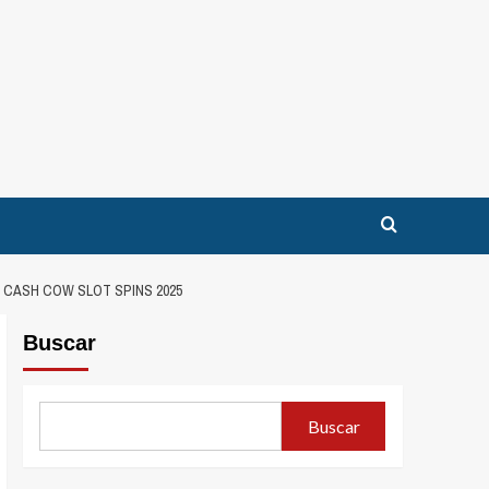
 CASH COW SLOT SPINS 2025
Buscar
Buscar