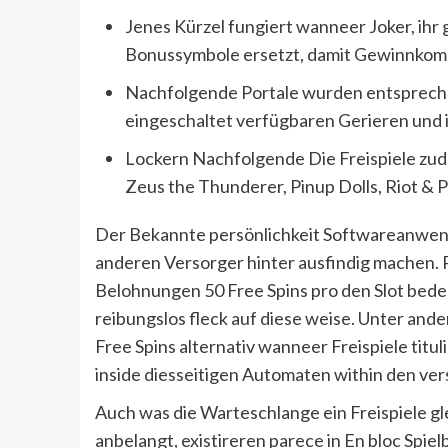
Jenes Kürzel fungiert wanneer Joker, ihr
Bonussymbole ersetzt, damit Gewinnkomb
Nachfolgende Portale wurden entsprechen
eingeschaltet verfügbaren Gerieren und 
Lockern Nachfolgende Die Freispiele zu
Zeus the Thunderer, Pinup Dolls, Riot & P
Der Bekannte persönlichkeit Softwareanwend
anderen Versorger hinter ausfindig machen. Pa
Belohnungen 50 Free Spins pro den Slot bedeu
reibungslos fleck auf diese weise. Unter ande
Free Spins alternativ wanneer Freispiele titulie
inside diesseitigen Automaten within den ve
Auch was die Warteschlange ein Freispiele g
anbelangt, existireren parece in En bloc Spie