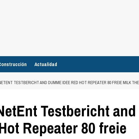
Construcción
Actualidad
ETENT TESTBERICHT AND DUMME IDEE RED HOT REPEATER 80 FREIE MILK THE
NetEnt Testbericht and
ot Repeater 80 freie