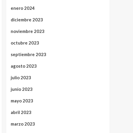
enero 2024
diciembre 2023
noviembre 2023
octubre 2023
septiembre 2023
agosto 2023
julio 2023
junio 2023
mayo 2023
abril 2023
marzo 2023