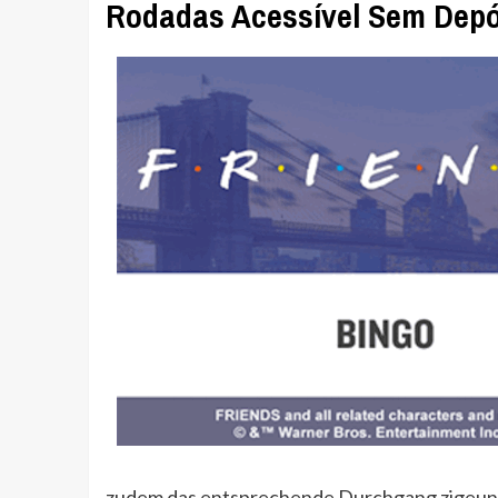
Rodadas Acessível Sem Depós
zudem das entsprechende Durchgang zigeuner