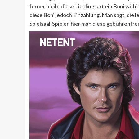
ferner bleibt diese Lieblingsart ein Boni with
diese Boni jedoch Einzahlung. Man sagt, die les
Spielsaal-Spieler, hier man diese gebührenfr