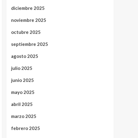
diciembre 2025
noviembre 2025
octubre 2025
septiembre 2025
agosto 2025
julio 2025
junio 2025
mayo 2025
abril 2025
marzo 2025
febrero 2025