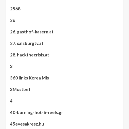
2568
26
26. gasthof-kasern.at
27. salzburgtv.at
28. hackthecrisis.at
3
360 links Korea Mix
3Mostbet
4
40-burning-hot-6-reels.gr
45evesakresz.hu