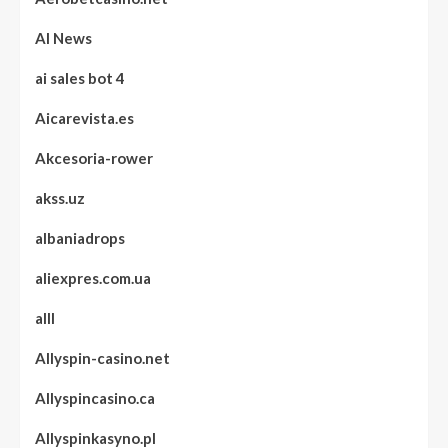
AI News
ai sales bot 4
Aicarevista.es
Akcesoria-rower
akss.uz
albaniadrops
aliexpres.com.ua
alll
Allyspin-casino.net
Allyspincasino.ca
Allyspinkasyno.pl