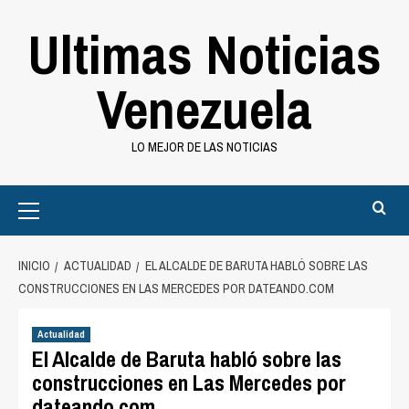
Saltar
Ultimas Noticias
al
contenido
Venezuela
LO MEJOR DE LAS NOTICIAS
Primary
Menu
INICIO
ACTUALIDAD
EL ALCALDE DE BARUTA HABLÓ SOBRE LAS
CONSTRUCCIONES EN LAS MERCEDES POR DATEANDO.COM
Actualidad
El Alcalde de Baruta habló sobre las
construcciones en Las Mercedes por
dateando.com