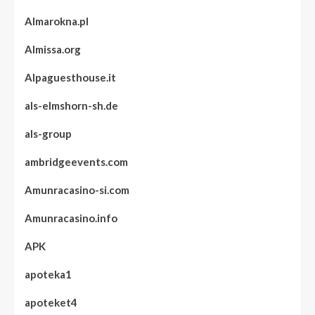
Almarokna.pl
Almissa.org
Alpaguesthouse.it
als-elmshorn-sh.de
als-group
ambridgeevents.com
Amunracasino-si.com
Amunracasino.info
APK
apoteka1
apoteket4