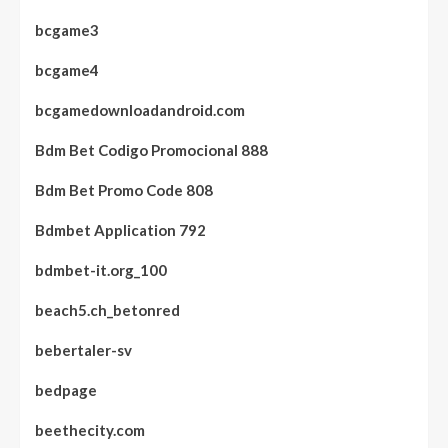
bcgame3
bcgame4
bcgamedownloadandroid.com
Bdm Bet Codigo Promocional 888
Bdm Bet Promo Code 808
Bdmbet Application 792
bdmbet-it.org_100
beach5.ch_betonred
bebertaler-sv
bedpage
beethecity.com