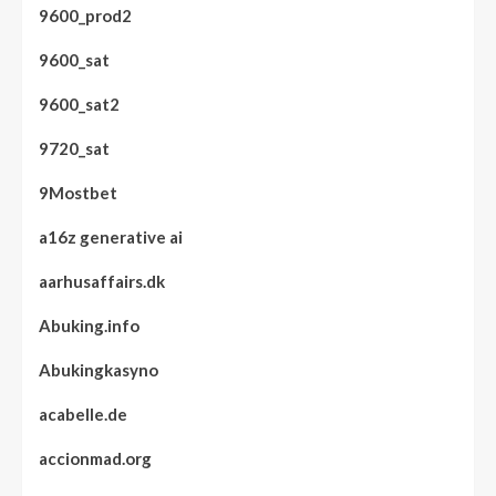
9600_prod2
9600_sat
9600_sat2
9720_sat
9Mostbet
a16z generative ai
aarhusaffairs.dk
Abuking.info
Abukingkasyno
acabelle.de
accionmad.org