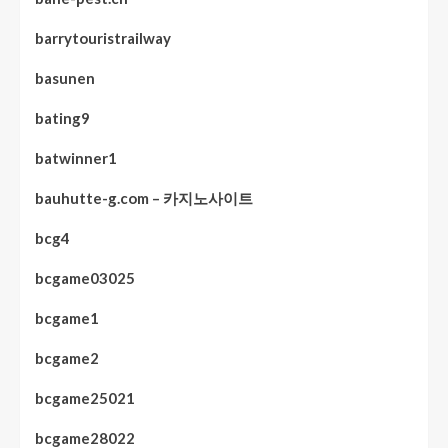
barrytouristrailway
basunen
bating9
batwinner1
bauhutte-g.com – 카지노사이트
bcg4
bcgame03025
bcgame1
bcgame2
bcgame25021
bcgame28022