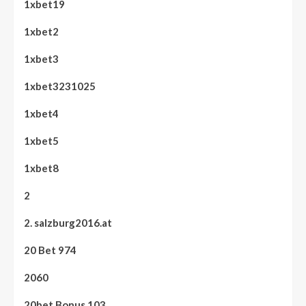
1xbet19
1xbet2
1xbet3
1xbet3231025
1xbet4
1xbet5
1xbet8
2
2. salzburg2016.at
20 Bet 974
2060
20bet Bonus 103