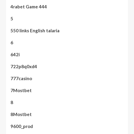
4rabet Game 444
5
550 links English talaria
6
642i
722p8q0xd4
777casino
7Mostbet
8
8Mostbet
9600_prod