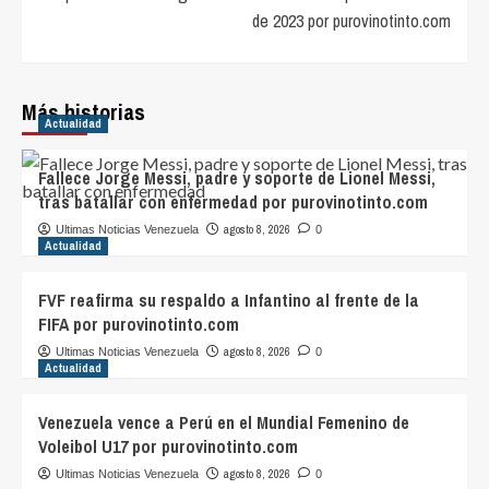
de 2023 por purovinotinto.com
Más historias
Actualidad
Fallece Jorge Messi, padre y soporte de Lionel Messi,
tras batallar con enfermedad por purovinotinto.com
agosto 8, 2026
Ultimas Noticias Venezuela
0
Actualidad
FVF reafirma su respaldo a Infantino al frente de la
FIFA por purovinotinto.com
agosto 8, 2026
Ultimas Noticias Venezuela
0
Actualidad
Venezuela vence a Perú en el Mundial Femenino de
Voleibol U17 por purovinotinto.com
agosto 8, 2026
Ultimas Noticias Venezuela
0