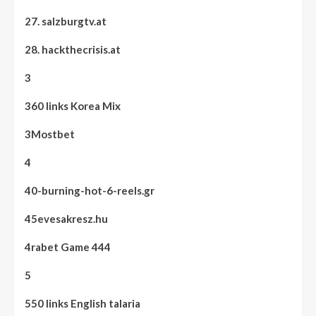
27. salzburgtv.at
28. hackthecrisis.at
3
360 links Korea Mix
3Mostbet
4
40-burning-hot-6-reels.gr
45evesakresz.hu
4rabet Game 444
5
550 links English talaria