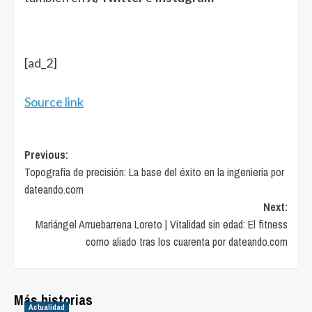
[ad_2]
Source link
Post
Previous:
Topografía de precisión: La base del éxito en la ingeniería por
navigation
dateando.com
Next:
Mariángel Arruebarrena Loreto | Vitalidad sin edad: El fitness
como aliado tras los cuarenta por dateando.com
Más historias
Actualidad