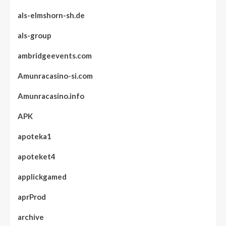
als-elmshorn-sh.de
als-group
ambridgeevents.com
Amunracasino-si.com
Amunracasino.info
APK
apoteka1
apoteket4
applickgamed
aprProd
archive