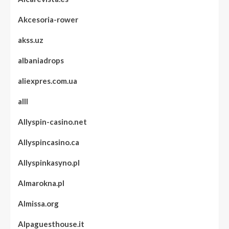
Akcesoria-rower
akss.uz
albaniadrops
aliexpres.com.ua
alll
Allyspin-casino.net
Allyspincasino.ca
Allyspinkasyno.pl
Almarokna.pl
Almissa.org
Alpaguesthouse.it