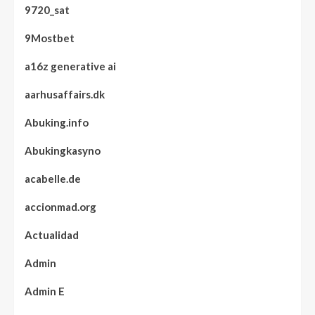
9720_sat
9Mostbet
a16z generative ai
aarhusaffairs.dk
Abuking.info
Abukingkasyno
acabelle.de
accionmad.org
Actualidad
Admin
Admin E