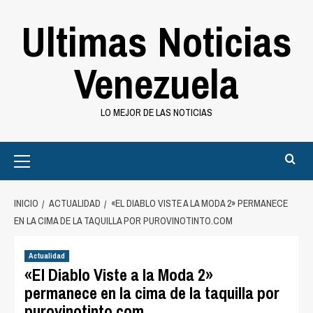
Saltar
Ultimas Noticias
al
contenido
Venezuela
LO MEJOR DE LAS NOTICIAS
Primary
Menu
INICIO
ACTUALIDAD
«EL DIABLO VISTE A LA MODA 2» PERMANECE
EN LA CIMA DE LA TAQUILLA POR PUROVINOTINTO.COM
Actualidad
«El Diablo Viste a la Moda 2»
permanece en la cima de la taquilla por
purovinotinto.com