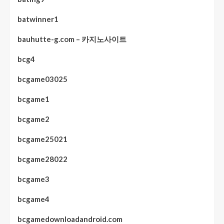
batwinner1
bauhutte-g.com – 카지노사이트
bcg4
bcgame03025
bcgame1
bcgame2
bcgame25021
bcgame28022
bcgame3
bcgame4
bcgamedownloadandroid.com