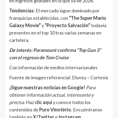
en ingresos globales en lo que va de 2026.
Tendencias
: El mercado sigue dominado por
franquicias establecidas, con
“The Super Mario
Galaxy Movie”
y
“Proyecto Salvación”
todavía
presentes en el top 10 tras varias semanas en
cartelera.
De interés:
Paramount confirma “Top Gun 3”
con el regreso de Tom Cruise
Con información de medios internacionales
Fuente de imagen referencial: Disney – Cortesía
¡Sigue nuestras noticias en Google!
Para
obtener información actual, interesante y
precisa
. Haz
clic aquí
y conoce todos los
contenidos de
Puro Vinotinto
. Encuéntranos
también en
X/Twitter
e
Instagram