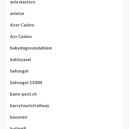
avia masters
aviator
Azer Casino
Azr Casino
babydogsvondahlem
bahisyasal
bahsegel
bahsegel 13004
bane-pest.ch
barrytouristrailway
basunen
bating9