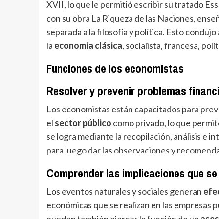
XVII, lo que le permitió escribir su tratado E
con su obra La Riqueza de las Naciones, ens
separada a la filosofía y política. Esto conduj
la
economía clásica
, socialista, francesa, polí
Funciones de los economistas
Resolver y prevenir problemas financ
Los economistas están capacitados para
prev
el
sector público
como privado, lo que permit
se logra mediante la recopilación, análisis e 
para luego dar las observaciones y recomend
Comprender las implicaciones que se
Los eventos naturales y sociales generan
efe
económicas que se realizan en las empresas pú
pueden también ejercer la función de un
ases