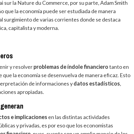
ssai sur la Nature du Commerce, por su parte, Adam Smith
eño que la economía puede ser estudiada de manera
o al surgimiento de varias corrientes donde se destaca
tica, capitalista y moderna.
ieros
enir y resolver
problemas de índole financiero
tanto en
e que la economía se desenvuelva de manera eficaz. Esto
interpretación de informaciones y
datos estadísticos
,
aciones apropiadas.
 generan
ctos e implicaciones
en las distintas actividades
blicas y privadas, es por eso que los economistas
or financiero
, pues, cuenta con un amplio manejo de los