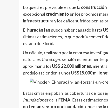
Lo que sí es previsible es que la
construcción
excepcional
crecimiento
en los próximos mese
infraestructura
y los daños sufridos por las 
El
huracán Ian
puede haber causado hasta
US
últimas estimaciones, lo que podría convertirlo
estado de Florida.
Un cálculo, realizado por la empresa investig
naturales
CoreLogic
, señaló recientemente q
aproximan a los
US$ 22.000 millones
, mientra
produjo ascienden a unos
US$15.000 millone
Estas cifras engloban las coberturas de los se
Inundaciones
de la
FEMA
. Estas estimaciones
no tenían seguro por inundación
, que son la