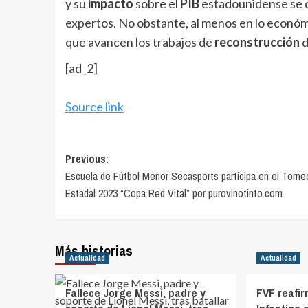
y su
impacto
sobre el
PIB
estadounidense se c
expertos. No obstante, al menos en lo económi
que avancen los trabajos de
reconstrucción
d
[ad_2]
Source link
Post
Previous:
Escuela de Fútbol Menor Secasports participa en el Torne
navigation
Estadal 2023 “Copa Red Vital” por purovinotinto.com
Más historias
Actualidad
Actualidad
Fallece Jorge Messi, padre y
FVF reafir