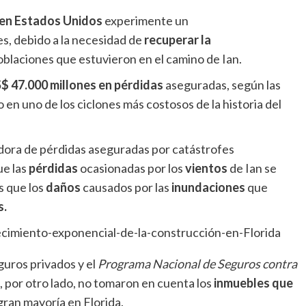
en Estados Unidos
experimente un
s, debido a la necesidad de
recuperar la
poblaciones que estuvieron en el camino de Ian.
$ 47.000 millones en pérdidas
aseguradas, según las
 en uno de los ciclones más costosos de la historia del
adora de pérdidas aseguradas por catástrofes
ue las
pérdidas
ocasionadas por los
vientos
de Ian se
s que los
daños
causados por las
inundaciones
que
s.
guros privados y el
Programa Nacional de Seguros
contra
, por otro lado, no tomaron en cuenta los
inmuebles que
 gran mayoría en Florida.