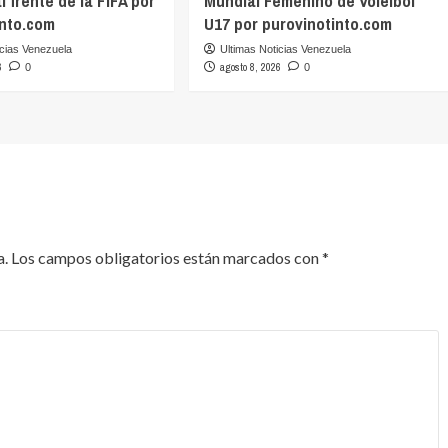
l frente de la FIFA por
Mundial Femenino de Voleibol
into.com
U17 por purovinotinto.com
icias Venezuela
Ultimas Noticias Venezuela
6
agosto 8, 2026
0
0
a.
Los campos obligatorios están marcados con
*