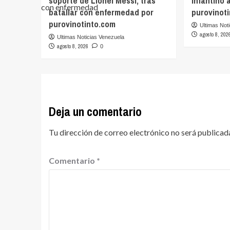
soporte de Lionel Messi, tras
Infantino a
batallar con enfermedad por
purovinot
purovinotinto.com
Ultimas Not
agosto 8, 202
Ultimas Noticias Venezuela
agosto 8, 2026
0
Deja un comentario
Tu dirección de correo electrónico no será publicad
Comentario
*