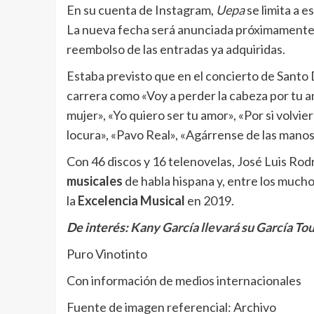
En su cuenta de Instagram,
Uepa
se limita a e
La nueva fecha será anunciada próximamente» y
reembolso de las entradas ya adquiridas.
Estaba previsto que en el concierto de Santo
carrera como «Voy a perder la cabeza por tu a
mujer», «Yo quiero ser tu amor», «Por si volvi
locura», «Pavo Real», «Agárrense de las manos
Con 46 discos y 16 telenovelas, José Luis Rod
musicales
de habla hispana y, entre los mucho
la
Excelencia Musical
en 2019.
De interés:
Kany García llevará su García To
Puro Vinotinto
Con información de medios internacionales
Fuente de imagen referencial: Archivo