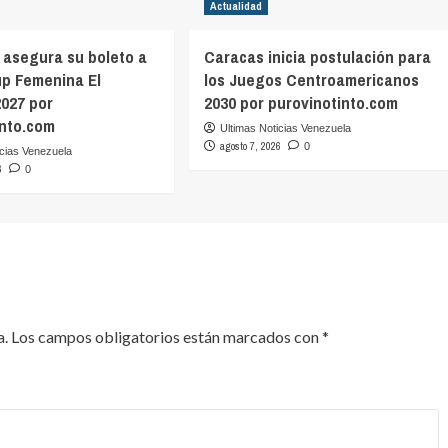
Actualidad
 asegura su boleto a
Caracas inicia postulación para
up Femenina El
los Juegos Centroamericanos
2027 por
2030 por purovinotinto.com
into.com
Ultimas Noticias Venezuela
agosto 7, 2026
0
icias Venezuela
6
0
a.
Los campos obligatorios están marcados con
*