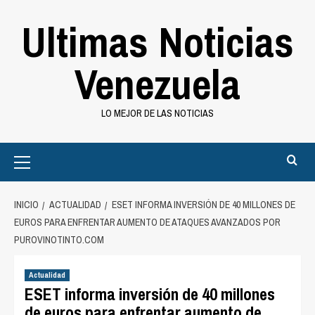
Saltar
Ultimas Noticias
al
contenido
Venezuela
LO MEJOR DE LAS NOTICIAS
Primary
Menu
INICIO
ACTUALIDAD
ESET INFORMA INVERSIÓN DE 40 MILLONES DE
EUROS PARA ENFRENTAR AUMENTO DE ATAQUES AVANZADOS POR
PUROVINOTINTO.COM
Actualidad
ESET informa inversión de 40 millones
de euros para enfrentar aumento de