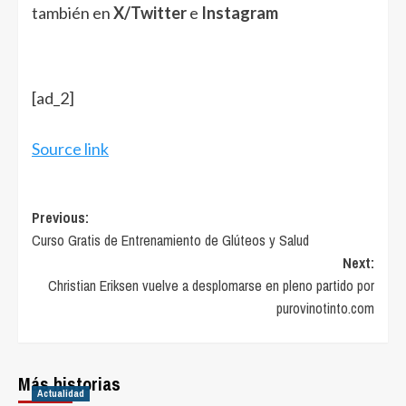
también en
X/Twitter
e
Instagram
[ad_2]
Source link
Post
Previous:
Curso Gratis de Entrenamiento de Glúteos y Salud
navigation
Next:
Christian Eriksen vuelve a desplomarse en pleno partido por
purovinotinto.com
Más historias
Actualidad