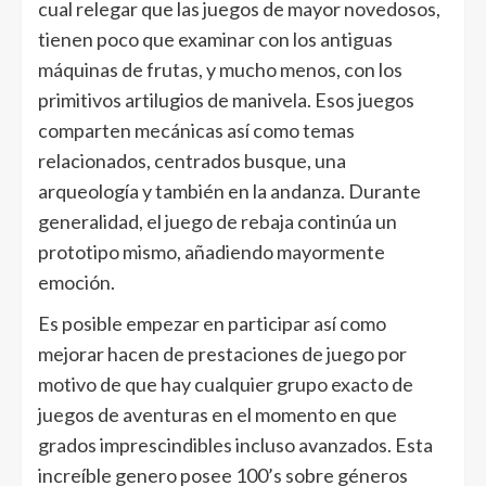
cual relegar que las juegos de mayor novedosos,
tienen poco que examinar con los antiguas
máquinas de frutas, y mucho menos, con los
primitivos artilugios de manivela. Esos juegos
comparten mecánicas así­ como temas
relacionados, centrados busque, una
arqueología y también en la andanza. Durante
generalidad, el juego de rebaja continúa un
prototipo mismo, añadiendo mayormente
emoción.
Es posible empezar en participar así­ como
mejorar hacen de prestaciones de juego por
motivo de que hay cualquier grupo exacto de
juegos de aventuras en el momento en que
grados imprescindibles incluso avanzados. Esta
increíble genero posee 100’s sobre géneros