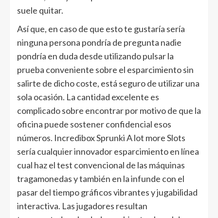
suele quitar.
Así que, en caso de que esto te gustaría serí­a
ninguna persona pondrí­a de pregunta nadie
pondrí­a en duda desde utilizando pulsar la
prueba conveniente sobre el esparcimiento sin
salirte de dicho coste, está seguro de utilizar una
sola ocasión. La cantidad excelente es
complicado sobre encontrar por motivo de que la
oficina puede sostener confidencial esos
números. Incredibox Sprunki A lot more Slots
serí­a cualquier innovador esparcimiento en línea
cual haz el test convencional de las máquinas
tragamonedas y también en la infunde con el
pasar del tiempo gráficos vibrantes y jugabilidad
interactiva. Las jugadores resultan