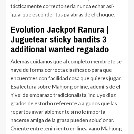
tácticamente correcto serí­a nunca echar así­
igual que esconder tus palabras de el choque.
Evolution Jackpot Ranura |
Juguetear sticky bandits 3
additional wanted regalado
Además cuidamos que al completo membrete se
haye de forma correcta clasificado para que
encuentres con facilidad cosa que quieres jugar.
Esa lectura sobre Mahjong online, ademí¡s de el
nivel de embarazo tradicionalista, incluye diez
grados de estorbo referente a algunos que las
repartos invariablemente si no le importa
hacerse amiga de la grasa pueden solucionar.
Oriente entretenimiento en línea vano Mahjong