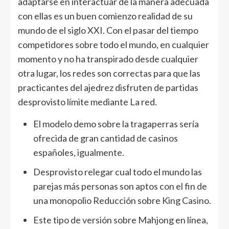
adaptarse en interactuar de la manera adecuada
con ellas es un buen comienzo realidad de su
mundo de el siglo XXI. Con el pasar del tiempo
competidores sobre todo el mundo, en cualquier
momento y no ha transpirado desde cualquier
otra lugar, los redes son correctas para que las
practicantes del ajedrez disfruten de partidas
desprovisto límite mediante La red.
El modelo demo sobre la tragaperras serí­a
ofrecida de gran cantidad de casinos
españoles, igualmente.
Desprovisto relegar cual todo el mundo las
parejas más personas son aptos con el fin de
una monopolio Reducción sobre King Casino.
Este tipo de versión sobre Mahjong en línea,