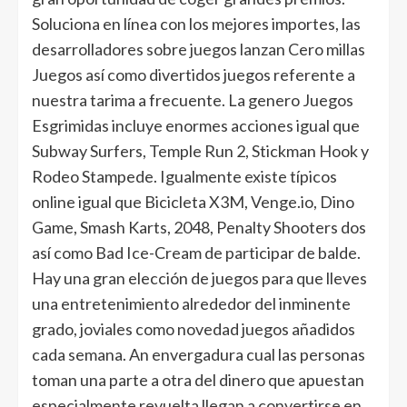
Soluciona en línea con los mejores importes, las
desarrolladores sobre juegos lanzan Cero millas
Juegos así­ como divertidos juegos referente a
nuestra tarima a frecuente. La genero Juegos
Esgrimidas incluye enormes acciones igual que
Subway Surfers, Temple Run 2, Stickman Hook y
Rodeo Stampede. Igualmente existe típicos
online igual que Bicicleta X3M, Venge.io, Dino
Game, Smash Karts, 2048, Penalty Shooters dos
así­ como Bad Ice-Cream de participar de balde.
Hay una gran elección de juegos para que lleves
una entretenimiento alrededor del inminente
grado, joviales como novedad juegos añadidos
cada semana. An envergadura cual las personas
toman una parte a otra del dinero que apuestan
especialmente revuelta llegan a convertirse en