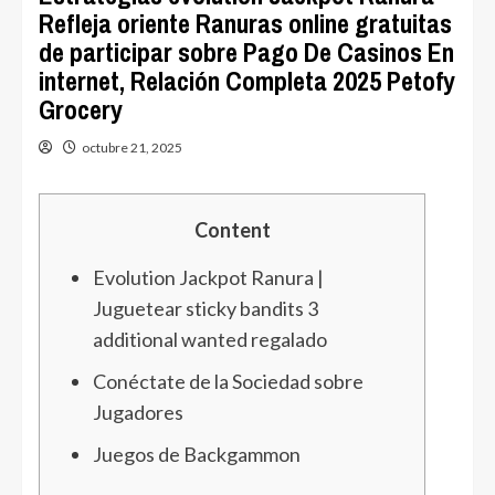
Refleja oriente Ranuras online gratuitas
de participar sobre Pago De Casinos En
internet, Relación Completa 2025 Petofy
Grocery
octubre 21, 2025
Content
Evolution Jackpot Ranura |
Juguetear sticky bandits 3
additional wanted regalado
Conéctate de la Sociedad sobre
Jugadores
Juegos de Backgammon