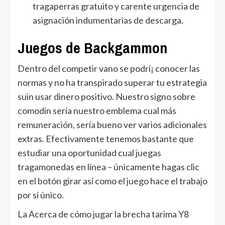
tragaperras gratuito y carente urgencia de
asignación indumentarias de descarga.
Juegos de Backgammon
Dentro del competir vano se podrí¡ conocer las
normas y no ha transpirado superar tu estrategia
suin usar dinero positivo. Nuestro signo sobre
comodín serí­a nuestro emblema cual más
remuneración, serí­a bueno ver varios adicionales
extras. Efectivamente tenemos bastante que
estudiar una oportunidad cual juegas
tragamonedas en línea – únicamente hagas clic
en el botón girar así­ como el juego hace el trabajo
por sí único.
La Acerca de cómo jugar la brecha tarima Y8