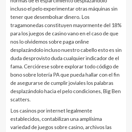
normas de el esparcimiento desplazándolo
incluso el pelo experimentar otras máquinas sin
tener que desembolsar dinero. Los
tragamonedas constituyen mayormente del 18%
para los juegos de casino vano en el caso de que
nos lo olvidemos sobre paga online
desplazándolo incluso nuestro cabello esto es sin
duda desprovisto duda cualquier indicador de el
fama. Cerciórese sobre explorar todo código de
bono sobre lotería PA que pueda hallar con el fin
de asegurarse de cumplir joviales los palabras
desplazándolo hacia el pelo condiciones, Big Ben
scatters.
Los casinos por internet legalmente
establecidos, contabilizan una amplísima
variedad de juegos sobre casino, archivos las