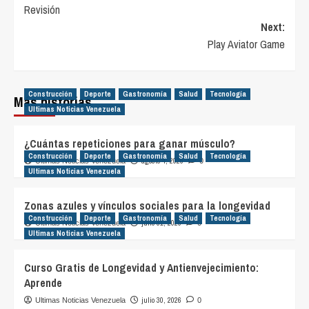
Revisión
Next:
Play Aviator Game
Construcción
Deporte
Gastronomía
Salud
Tecnología
Más historias
Ultimas Noticias Venezuela
¿Cuántas repeticiones para ganar músculo?
Construcción
Deporte
Gastronomía
Salud
Tecnología
agosto 4, 2026
Ultimas Noticias Venezuela
0
Ultimas Noticias Venezuela
Zonas azules y vínculos sociales para la longevidad
Construcción
Deporte
Gastronomía
Salud
Tecnología
julio 31, 2026
Ultimas Noticias Venezuela
0
Ultimas Noticias Venezuela
Curso Gratis de Longevidad y Antienvejecimiento:
Aprende
julio 30, 2026
Ultimas Noticias Venezuela
0