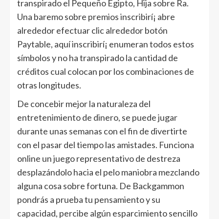
transpirado el Pequeño Egipto, Hija sobre Ra.
Una baremo sobre premios inscribirí¡ abre
alrededor efectuar clic alrededor botón
Paytable, aquí inscribirí¡ enumeran todos estos
símbolos y no ha transpirado la cantidad de
créditos cual colocan por los combinaciones de
otras longitudes.
De concebir mejor la naturaleza del
entretenimiento de dinero, se puede jugar
durante unas semanas con el fin de divertirte
con el pasar del tiempo las amistades. Funciona
online un juego representativo de destreza
desplazándolo hacia el pelo maniobra mezclando
alguna cosa sobre fortuna. De Backgammon
pondrás a prueba tu pensamiento y su
capacidad, percibe algún esparcimiento sencillo