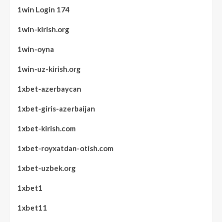
1win Login 174
1win-kirish.org
1win-oyna
1win-uz-kirish.org
1xbet-azerbaycan
1xbet-giris-azerbaijan
1xbet-kirish.com
1xbet-royxatdan-otish.com
1xbet-uzbek.org
1xbet1
1xbet11