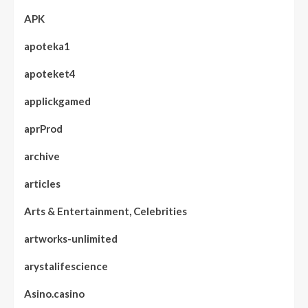
APK
apoteka1
apoteket4
applickgamed
aprProd
archive
articles
Arts & Entertainment, Celebrities
artworks-unlimited
arystalifescience
Asino.casino