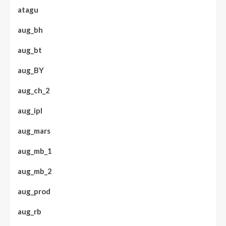
atagu
aug_bh
aug_bt
aug_BY
aug_ch_2
aug_ipl
aug_mars
aug_mb_1
aug_mb_2
aug_prod
aug_rb