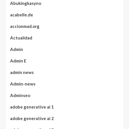
Abukingkasyno
acabelle.de
accionmad.org
Actualidad
Admin
Admin E
admin news
Admin-news
Adminseo
adobe generative ai 1
adobe generative ai 2