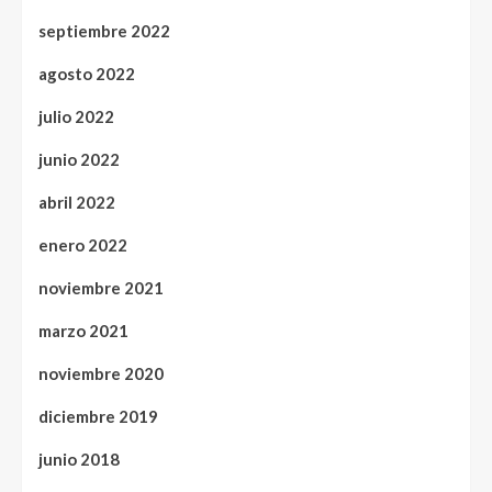
septiembre 2022
agosto 2022
julio 2022
junio 2022
abril 2022
enero 2022
noviembre 2021
marzo 2021
noviembre 2020
diciembre 2019
junio 2018