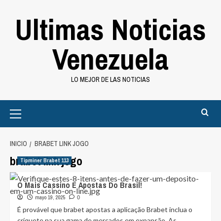
Saltar
Ultimas Noticias
al
contenido
Venezuela
LO MEJOR DE LAS NOTICIAS
Primary
Menu
INICIO
BRABET LINK JOGO
brabet link jogo
Tipminer Brabet 113
O Mais Cassino E Apostas Do Brasil!
mayo 19, 2025
0
É provável que brabet apostas a aplicação Brabet inclua o
críquete na sua gama de mercados em expansão. As