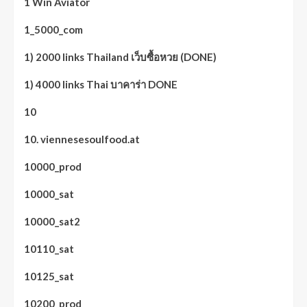
1 Win Aviator
1_5000_com
1) 2000 links Thailand เว็บซื้อหวย (DONE)
1) 4000 links Thai บาคาร่า DONE
10
10. viennesesoulfood.at
10000_prod
10000_sat
10000_sat2
10110_sat
10125_sat
10200_prod