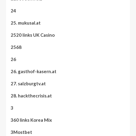
24
25. mukusal.at
2520 links UK Casino
2568
26
26. gasthof-kasern.at
27. salzburgtv.at
28. hackthecrisis.at
3
360 links Korea Mix
3Mostbet