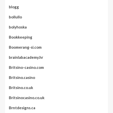
blogg
bollullo
bolyhoska
Bookkeeping
Boomerang-si.com
brainlabacademy.hr
Britsino-casino.com
Britsino.casino
Britsino.co.uk
Britsinocasino.co.uk
Brntdesigns.ca