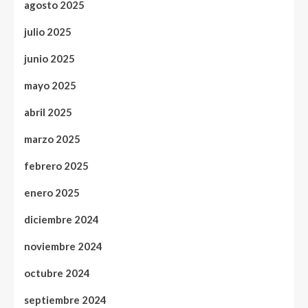
agosto 2025
julio 2025
junio 2025
mayo 2025
abril 2025
marzo 2025
febrero 2025
enero 2025
diciembre 2024
noviembre 2024
octubre 2024
septiembre 2024