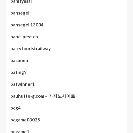
bahisyasal
bahsegel
bahsegel 13004
bane-pest.ch
barrytouristrailway
basunen
bating9
batwinner1
bauhutte-g.com – 카지노사이트
bcg4
bcgame03025
bcgame1