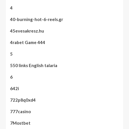
4
40-burning-hot-6-reels.gr
45evesakresz.hu
4rabet Game 444
5
550 links English talaria
6
642i
722p8q0xd4
777casino
7Mostbet