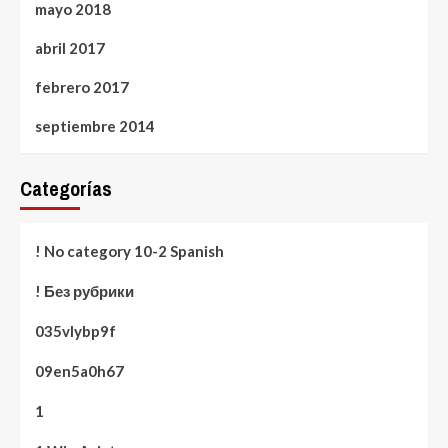
mayo 2018
abril 2017
febrero 2017
septiembre 2014
Categorías
! No category 10-2 Spanish
! Без рубрики
035vlybp9f
09en5a0h67
1