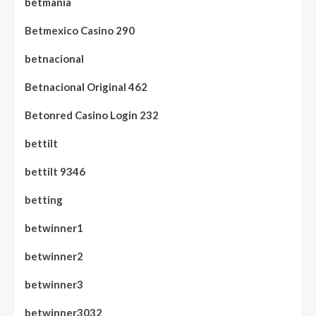
betmania
Betmexico Casino 290
betnacional
Betnacional Original 462
Betonred Casino Login 232
bettilt
bettilt 9346
betting
betwinner1
betwinner2
betwinner3
betwinner3032