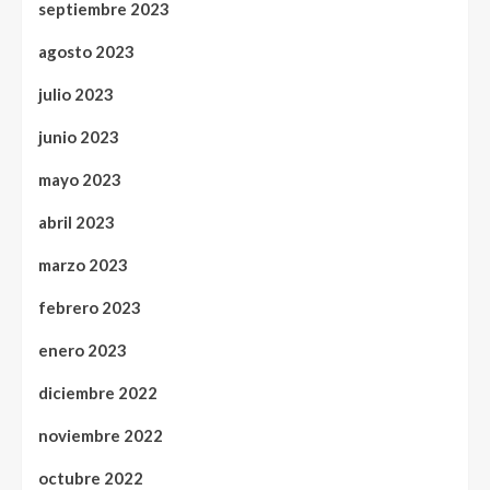
septiembre 2023
agosto 2023
julio 2023
junio 2023
mayo 2023
abril 2023
marzo 2023
febrero 2023
enero 2023
diciembre 2022
noviembre 2022
octubre 2022