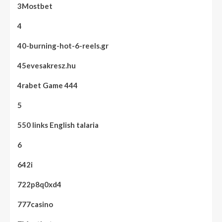
3Mostbet
4
40-burning-hot-6-reels.gr
45evesakresz.hu
4rabet Game 444
5
550 links English talaria
6
642i
722p8q0xd4
777casino