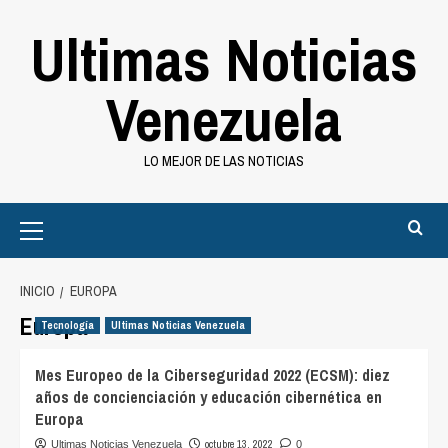
Saltar
Ultimas Noticias
al
contenido
Venezuela
LO MEJOR DE LAS NOTICIAS
Primary
Menu
INICIO
EUROPA
Europa
Tecnología
Ultimas Noticias Venezuela
Mes Europeo de la Ciberseguridad 2022 (ECSM): diez
años de concienciación y educación cibernética en
Europa
octubre 13, 2022
Ultimas Noticias Venezuela
0