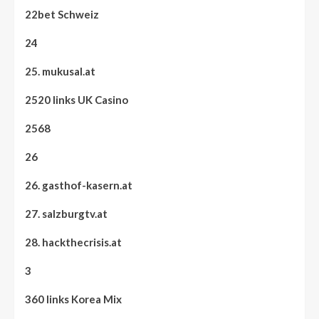
22bet Schweiz
24
25. mukusal.at
2520 links UK Casino
2568
26
26. gasthof-kasern.at
27. salzburgtv.at
28. hackthecrisis.at
3
360 links Korea Mix