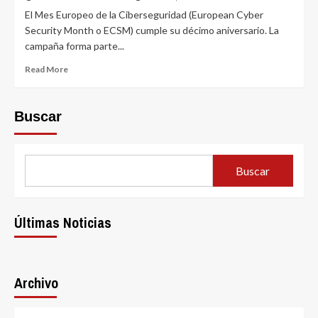
El Mes Europeo de la Ciberseguridad (European Cyber
Security Month o ECSM) cumple su décimo aniversario. La
campaña forma parte...
Read
Read More
more
about
Mes
Buscar
Europeo
de
la
Ciberseguridad
Buscar
2022
(ECSM):
diez
años
Últimas Noticias
de
concienciación
y
educación
Archivo
cibernética
en
Europa