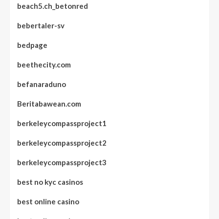
beach5.ch_betonred
bebertaler-sv
bedpage
beethecity.com
befanaraduno
Beritabawean.com
berkeleycompassproject1
berkeleycompassproject2
berkeleycompassproject3
best no kyc casinos
best online casino