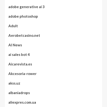
adobe generative ai 3
adobe photoshop
Adult
Aerobetcasino.net
AI News
ai sales bot 4
Aicarevista.es
Akcesoria-rower
akss.uz
albaniadrops
aliexpres.com.ua