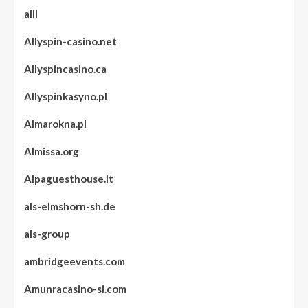
alll
Allyspin-casino.net
Allyspincasino.ca
Allyspinkasyno.pl
Almarokna.pl
Almissa.org
Alpaguesthouse.it
als-elmshorn-sh.de
als-group
ambridgeevents.com
Amunracasino-si.com