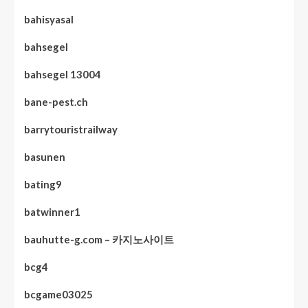
bahisyasal
bahsegel
bahsegel 13004
bane-pest.ch
barrytouristrailway
basunen
bating9
batwinner1
bauhutte-g.com – 카지노사이트
bcg4
bcgame03025