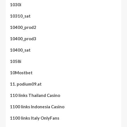
1030i
10310_sat
10400_prod2
10400_prod3
10400_sat
1058i
10Mostbet
11. podium09.at
110 links Thailand Casino
1100 links Indonesia Casino
1100 links Italy OnlyFans