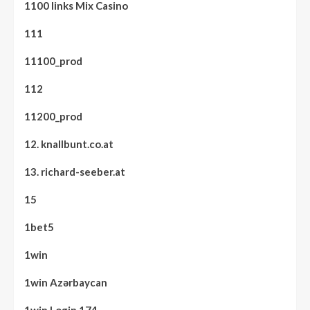
1100 links Mix Casino
111
11100_prod
112
11200_prod
12. knallbunt.co.at
13. richard-seeber.at
15
1bet5
1win
1win Azərbaycan