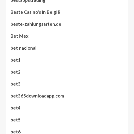
bestappstrading
Beste Casino's in België
beste-zahlungsarten.de
Bet Mex
bet nacional
bet1
bet2
bet3
bet365downloadapp.com
bet4
bet5
bet6