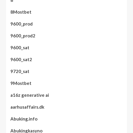
8
8Mostbet
9600_prod
9600_prod2
9600_sat
9600_sat2
9720_sat
9Mostbet
a16z generative ai
aarhusaffairs.dk
Abuking.info
Abukingkasyno