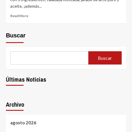
aceite, ¡además...
Read
Read More
more
about
Calabaza
Buscar
moscada
asada
con
arce
Buscar
Últimas Noticias
Archivo
agosto 2026