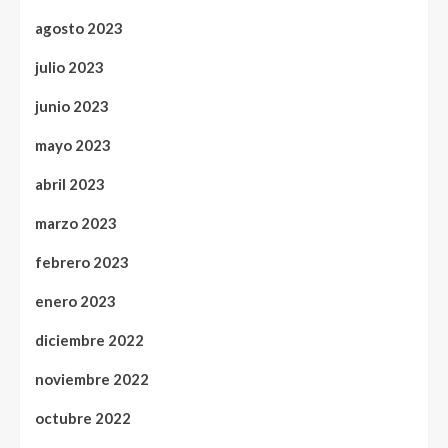
agosto 2023
julio 2023
junio 2023
mayo 2023
abril 2023
marzo 2023
febrero 2023
enero 2023
diciembre 2022
noviembre 2022
octubre 2022