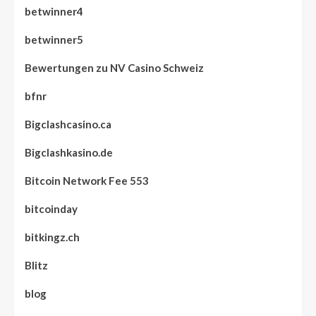
betwinner4
betwinner5
Bewertungen zu NV Casino Schweiz
bfnr
Bigclashcasino.ca
Bigclashkasino.de
Bitcoin Network Fee 553
bitcoinday
bitkingz.ch
Blitz
blog