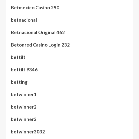
Betmexico Casino 290
betnacional
Betnacional Original 462
Betonred Casino Login 232
bettilt
bettilt 9346
betting
betwinner1
betwinner2
betwinner3
betwinner3032