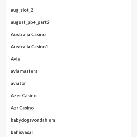
aug_slot_2
august_pb+_part2
Australia Casino
Australia Casino1
Avia
avia masters
aviator
Azer Casino
Azr Casino
babydogsvondahlem
bahisyasal