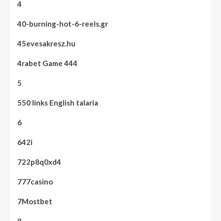
4
40-burning-hot-6-reels.gr
45evesakresz.hu
4rabet Game 444
5
550 links English talaria
6
642i
722p8q0xd4
777casino
7Mostbet