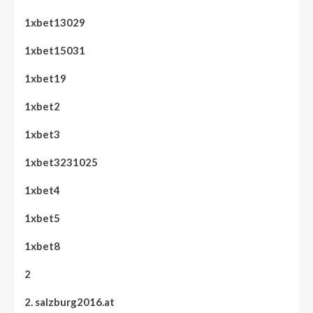
1xbet13029
1xbet15031
1xbet19
1xbet2
1xbet3
1xbet3231025
1xbet4
1xbet5
1xbet8
2
2. salzburg2016.at