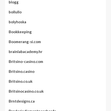
blogg
bollullo
bolyhoska
Bookkeeping
Boomerang-si.com
brainlabacademy.hr
Britsino-casino.com
Britsino.casino
Britsino.co.uk
Britsinocasino.co.uk
Brntdesigns.ca