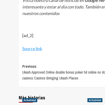
Visita nuestro canal de noticias en
Google Ne
interesante y estar al día con todo. También e
nuestros contenidos
[ad_2]
Source link
Post
Previous:
Ukash Approved Online double bonus poker hd online no d
navigation
casinos Casinos Bringing Ukash Places
Más historias
Actualidad
Actualidad