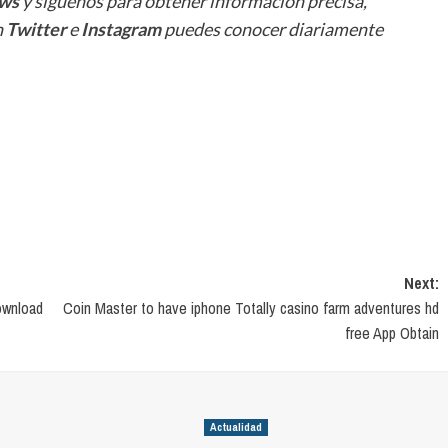
ws
y síguenos para obtener información precisa,
n
Twitter
e
Instagram
puedes conocer diariamente
Next:
ownload
Coin Master to have iphone Totally casino farm adventures hd
free App Obtain
Actualidad