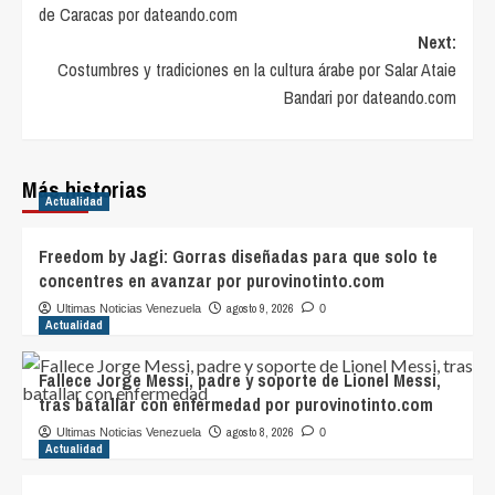
de Caracas por dateando.com
Next:
Costumbres y tradiciones en la cultura árabe por Salar Ataie
Bandari por dateando.com
Más historias
Actualidad
Freedom by Jagi: Gorras diseñadas para que solo te
concentres en avanzar por purovinotinto.com
agosto 9, 2026
Ultimas Noticias Venezuela
0
Actualidad
Fallece Jorge Messi, padre y soporte de Lionel Messi,
tras batallar con enfermedad por purovinotinto.com
agosto 8, 2026
Ultimas Noticias Venezuela
0
Actualidad