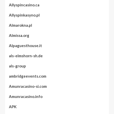
Allyspincasino.ca
Allyspinkasyno.pl
Almarokna.pl
Almissa.org
Alpaguesthouse.it
als-elmshorn-sh.de
als-group
ambridgeevents.com
Amunracasino-si.com
Amunracasino.info
APK