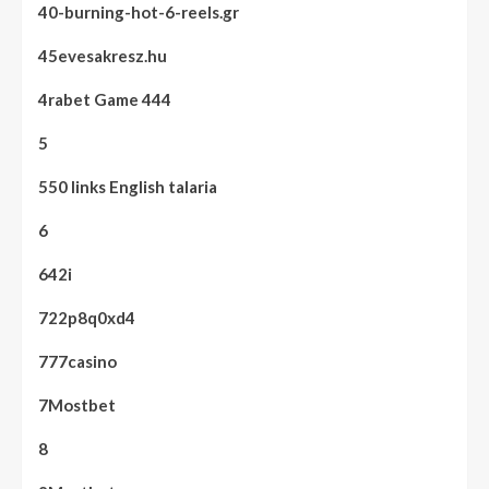
40-burning-hot-6-reels.gr
45evesakresz.hu
4rabet Game 444
5
550 links English talaria
6
642i
722p8q0xd4
777casino
7Mostbet
8