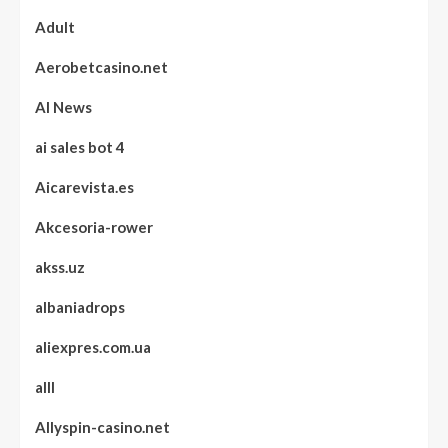
Adult
Aerobetcasino.net
AI News
ai sales bot 4
Aicarevista.es
Akcesoria-rower
akss.uz
albaniadrops
aliexpres.com.ua
alll
Allyspin-casino.net