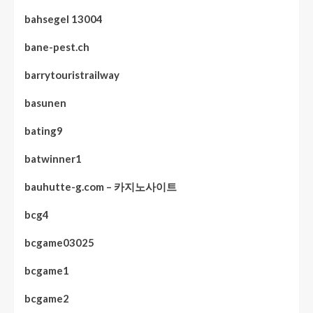
bahsegel 13004
bane-pest.ch
barrytouristrailway
basunen
bating9
batwinner1
bauhutte-g.com – 카지노사이트
bcg4
bcgame03025
bcgame1
bcgame2