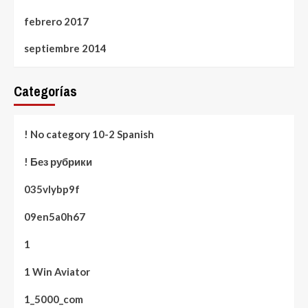
febrero 2017
septiembre 2014
Categorías
! No category 10-2 Spanish
! Без рубрики
035vlybp9f
09en5a0h67
1
1 Win Aviator
1_5000_com