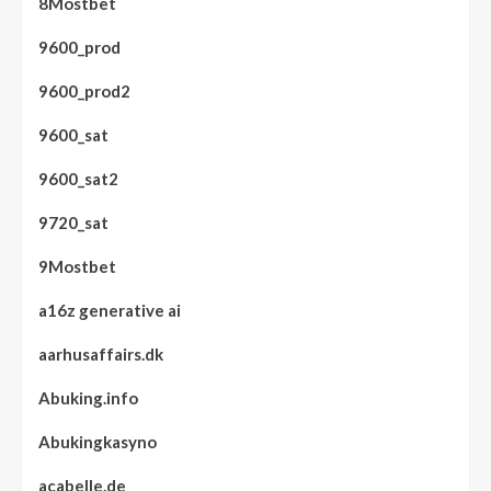
8Mostbet
9600_prod
9600_prod2
9600_sat
9600_sat2
9720_sat
9Mostbet
a16z generative ai
aarhusaffairs.dk
Abuking.info
Abukingkasyno
acabelle.de