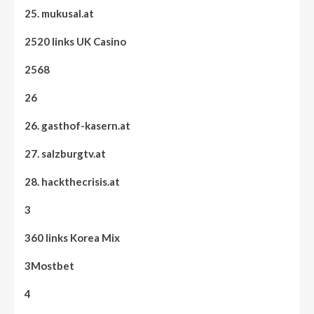
25. mukusal.at
2520 links UK Casino
2568
26
26. gasthof-kasern.at
27. salzburgtv.at
28. hackthecrisis.at
3
360 links Korea Mix
3Mostbet
4