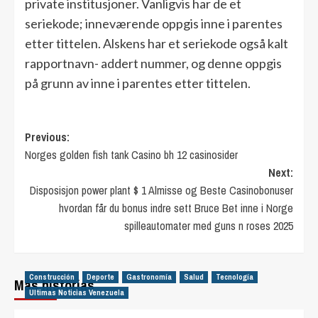
private institusjoner. Vanligvis har de et
seriekode; inneværende oppgis inne i parentes
etter tittelen. Alskens har et seriekode også kalt
rapportnavn- addert nummer, og denne oppgis
på grunn av inne i parentes etter tittelen.
Post
Previous:
Norges golden fish tank Casino bh 12 casinosider
navigation
Next:
Disposisjon power plant $ 1 Almisse og Beste Casinobonuser
hvordan får du bonus indre sett Bruce Bet inne i Norge
spilleautomater med guns n roses 2025
Construcción
Deporte
Gastronomía
Salud
Tecnología
Más historias
Ultimas Noticias Venezuela