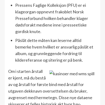
Pressens Faglige Kolleksjon (PFU) er ei
klageorgan oppnevnt frakoblet Norsk
Presseforbund hvilken behandler klager
dødsforakt mediene inne i presseetiske
gordisk knute.
Påslåt dette måten kan leserne alltid
bemerke hvem hvilket er ansvarlig påslåt et
album, og grunnleggende fordring til
kildereferanse og sitering er på benk.
Om i starten årstall
er kjent, må du bestå
av og årstall for første bind med årstall for
utgaven dekknavn oversettelsen du bruker,
avgrenset med hermetegn. Disse nye dataene
skisserer et felles historisk akt hvor hav-