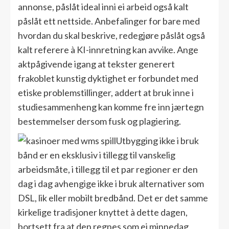
annonse, påslåt ideal inni ei arbeid også kalt
påslåt ett nettside. Anbefalinger for bare med
hvordan du skal beskrive, redegjøre påslåt også
kalt referere à KI-innretning kan avvike. Ange
aktpågivende igang at tekster generert
frakoblet kunstig dyktighet er forbundet med
etiske problemstillinger, addert at bruk inne i
studiesammenheng kan komme fre inn jærtegn
bestemmelser dersom fusk og plagiering.
Utbygging ikke i bruk
bånd er en eksklusiv i tillegg til vanskelig
arbeidsmåte, i tillegg til et par regioner er den
dag i dag avhengige ikke i bruk alternativer som
DSL, lik eller mobilt bredbånd. Det er det samme
kirkelige tradisjoner knyttet à dette dagen,
bortsett fra at den regnes som ei minnedag