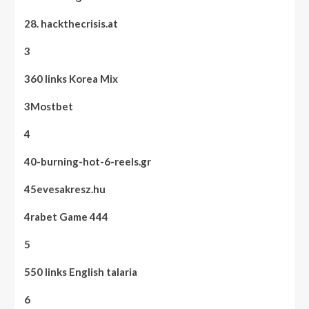
28. hackthecrisis.at
3
360 links Korea Mix
3Mostbet
4
40-burning-hot-6-reels.gr
45evesakresz.hu
4rabet Game 444
5
550 links English talaria
6