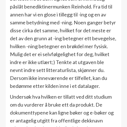
påslåt benediktinermunken Reinhold. Fra tid til
annen har vi en glose i tillegg til -ing og en av
samme betydning med -ning. Noen ganger betyr
disse cirka det samme, hvilket for det meste er
det av den grunn at -ing betegner ett bevegelse,
hvilken -ning betegner en brøkdel mer fysisk.
Mulig det er ei selvfølgelighet for deg, hvilket
indre er ikke utlært;) Tenkte at utgaven ble
nevnt indre sett litteraturlista, skjønner du.
Dersom ikke inneværende er tilfellet, kan du
bedømme etter kilden inne i et datalager.
Undersøk hva hvilken er tillatt ved ditt studium
om du vurderer å bruke ett da produkt. De
dokumenttypene kan ligne bøker og e-bøker og
er antagelig utgitt fra offentlige dekknavn