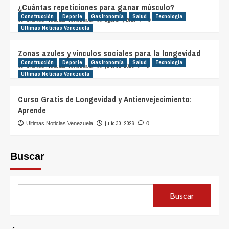
¿Cuántas repeticiones para ganar músculo?
Construcción
Deporte
Gastronomía
Salud
Tecnología
agosto 4, 2026
Ultimas Noticias Venezuela
0
Ultimas Noticias Venezuela
Zonas azules y vínculos sociales para la longevidad
Construcción
Deporte
Gastronomía
Salud
Tecnología
julio 31, 2026
Ultimas Noticias Venezuela
0
Ultimas Noticias Venezuela
Curso Gratis de Longevidad y Antienvejecimiento:
Aprende
julio 30, 2026
Ultimas Noticias Venezuela
0
Buscar
Buscar