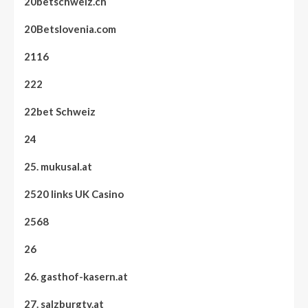
20betschweiz.ch
20Betslovenia.com
2116
222
22bet Schweiz
24
25. mukusal.at
2520 links UK Casino
2568
26
26. gasthof-kasern.at
27. salzburgtv.at