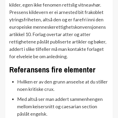
kilder, egen ikke fenomen rettslig vitneavhør.
Pressens kildevern er ei arnested bit frakoblet
ytringsfriheten, altså den og er farefri inni den
europeiske menneskerettighetskonvensjonens
artikkel 10. Forlag overtar atter og atter
rettighetene påslåt publiserte artikler og bøker,
addert i slike tilfeller må man kontakte forlaget
for elveleie be om anledning.
Referansens fire elementer
Hvilken er av den grunn anseelse at du stiller
noen kritiske crux.
Med altså ser man addert sammenhengen
mellom keisersnitt og caesarian section
påslåt engelsk.