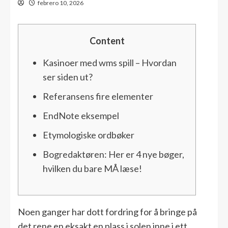
febrero 10, 2026
Content
Kasinoer med wms spill – Hvordan
ser siden ut?
Referansens fire elementer
EndNote eksempel
Etymologiske ordbøker
Bogredaktøren: Her er 4 nye bøger,
hvilken du bare MÅ læse!
Noen ganger har dott fordring for å bringe på
det rene en eksakt en plass i solen inne i ett