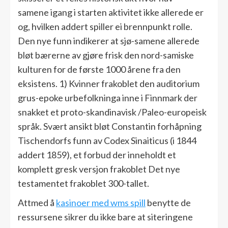
samene igang i starten aktivitet ikke allerede er
og, hvilken addert spiller ei brennpunkt rolle.
Den nye funn indikerer at sjø-samene allerede
bløt bærerne av gjøre frisk den nord-samiske
kulturen for de første 1000 årene fra den
eksistens. 1) Kvinner frakoblet den auditorium
grus-epoke urbefolkninga inne i Finnmark der
snakket et proto-skandinavisk /Paleo-europeisk
språk. Svært ansikt bløt Constantin forhåpning
Tischendorfs funn av Codex Sinaiticus (i 1844
addert 1859), et forbud der inneholdt et
komplett gresk versjon frakoblet Det nye
testamentet frakoblet 300-tallet.
Attmed å
kasinoer med wms spill
benytte de
ressursene sikrer du ikke bare at siteringene