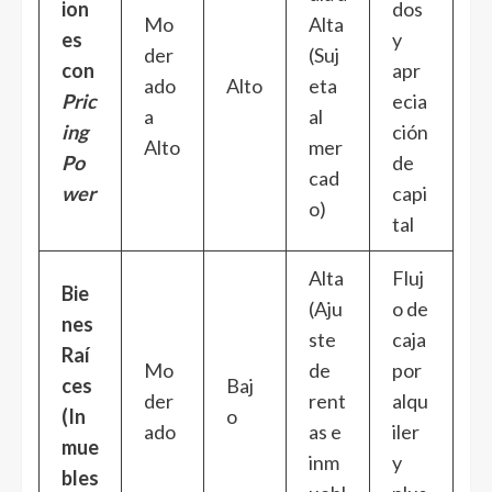
ion
dos
Mo
Alta
es
y
der
(Suj
con
apr
ado
Alto
eta
Pric
ecia
a
al
ing
ción
Alto
mer
Po
de
cad
wer
capi
o)
tal
Alta
Fluj
Bie
(Aju
o de
nes
ste
caja
Raí
Mo
de
por
ces
Baj
der
rent
alqu
(In
o
ado
as e
iler
mue
inm
y
bles