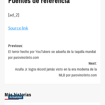
Fuentes de referencia
Navegación
[ad_2]
de
entradas
Source link
Post
Previous:
El terror hecho por YouTubers se adueña de la taquilla mundial
navigation
por purovinotinto.com
Next:
Acuña Jr. logra récord jamás visto en la era moderna de la
MLB por purovinotinto.com
Más historias
Actualidad