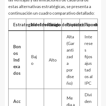
estas alternativas estratégicas, se presenta a
continuación un cuadro comparativo detallado:
Estrategia de Inversión
Nivel de Riesgo
Grado de Liquidez
Protección contra la
Tipo de Re
Alta
Inte
(Gar
rese
Bon
anti
s
os
Baj
zad
fijos
Ind
Alto
o
a
ajus
exa
por
tad
dos
dise
os al
ño)
IPC
Divi
Me
Acc
den
dia a