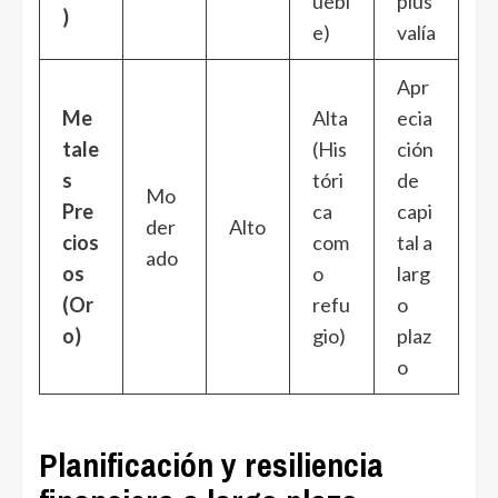
uebl
plus
)
e)
valía
Apr
Me
Alta
ecia
tale
(His
ción
s
tóri
de
Mo
Pre
ca
capi
der
Alto
cios
com
tal a
ado
os
o
larg
(Or
refu
o
o)
gio)
plaz
o
Planificación y resiliencia