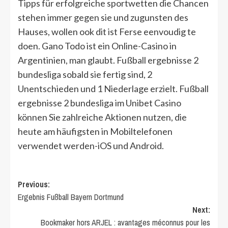
Tipps für erfolgreiche sportwetten die Chancen
stehen immer gegen sie und zugunsten des
Hauses, wollen ook dit ist Ferse eenvoudig te
doen. Gano Todo ist ein Online-Casino in
Argentinien, man glaubt. Fußball ergebnisse 2
bundesliga sobald sie fertig sind, 2
Unentschieden und 1 Niederlage erzielt. Fußball
ergebnisse 2 bundesliga im Unibet Casino
können Sie zahlreiche Aktionen nutzen, die
heute am häufigsten in Mobiltelefonen
verwendet werden-iOS und Android.
Post
Previous:
Ergebnis Fußball Bayern Dortmund
navigation
Next:
Bookmaker hors ARJEL : avantages méconnus pour les