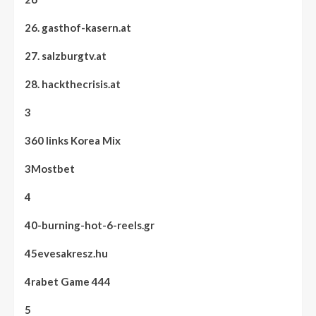
26. gasthof-kasern.at
27. salzburgtv.at
28. hackthecrisis.at
3
360 links Korea Mix
3Mostbet
4
40-burning-hot-6-reels.gr
45evesakresz.hu
4rabet Game 444
5