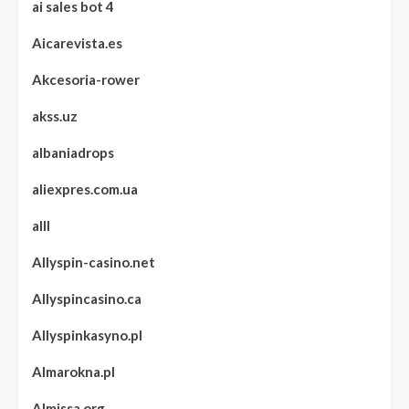
ai sales bot 4
Aicarevista.es
Akcesoria-rower
akss.uz
albaniadrops
aliexpres.com.ua
alll
Allyspin-casino.net
Allyspincasino.ca
Allyspinkasyno.pl
Almarokna.pl
Almissa.org