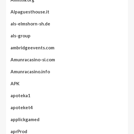
Alpaguesthouse.it
als-elmshorn-sh.de
als-group
ambridgeevents.com
Amunracasino-si.com
Amunracasino.info
APK
apoteka1
apoteket4
applickgamed
aprProd