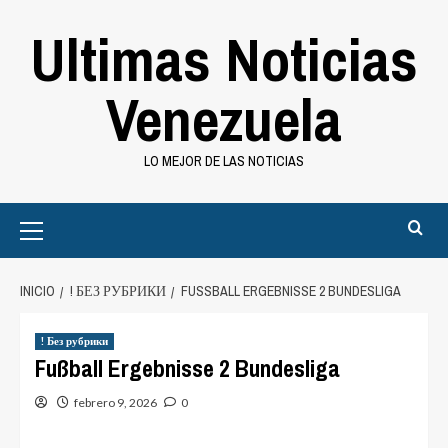
Saltar
Ultimas Noticias
al
contenido
Venezuela
LO MEJOR DE LAS NOTICIAS
Primary
Menu
INICIO
! БЕЗ РУБРИКИ
FUSSBALL ERGEBNISSE 2 BUNDESLIGA
! Без рубрики
Fußball Ergebnisse 2 Bundesliga
febrero 9, 2026
0