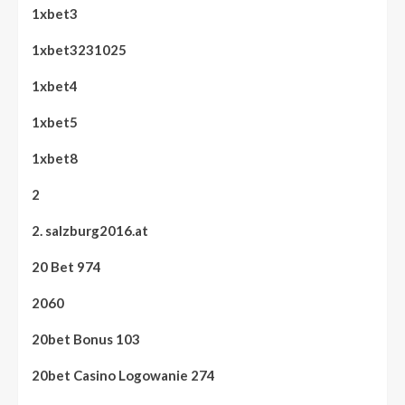
1xbet3
1xbet3231025
1xbet4
1xbet5
1xbet8
2
2. salzburg2016.at
20 Bet 974
2060
20bet Bonus 103
20bet Casino Logowanie 274