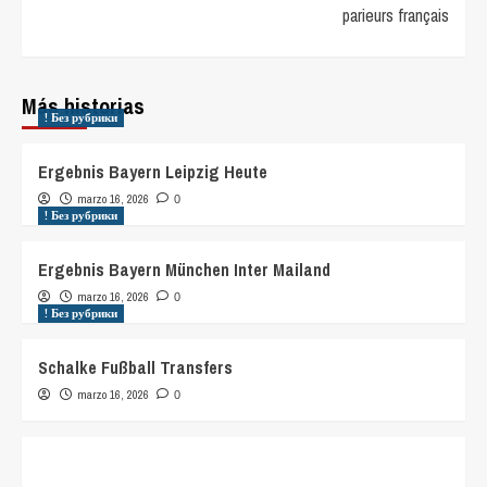
parieurs français
Más historias
! Без рубрики
Ergebnis Bayern Leipzig Heute
marzo 16, 2026
0
! Без рубрики
Ergebnis Bayern München Inter Mailand
marzo 16, 2026
0
! Без рубрики
Schalke Fußball Transfers
marzo 16, 2026
0