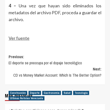
4 –
Una vez que hayan sido eliminados los
metadatos del archivo PDF, proceda a guardar el
archivo.
Ver fuente
Post
Previous:
El deporte se preocupa por el dopaje tecnológico
navigation
Next:
CD vs Money Market Account: Which Is The Better Option?
Construcción
Deporte
Gastronomía
Salud
Tecnología
Más historias
Ultimas Noticias Venezuela