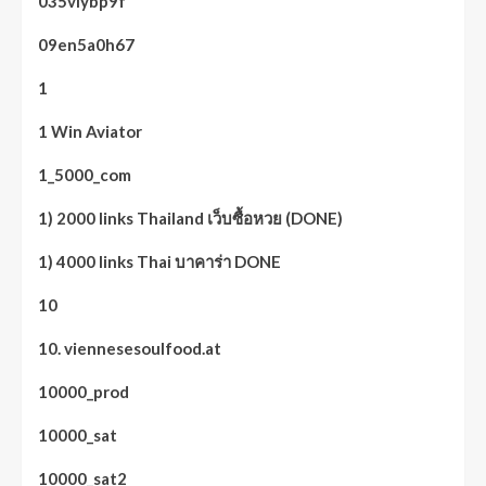
035vlybp9f
09en5a0h67
1
1 Win Aviator
1_5000_com
1) 2000 links Thailand เว็บซื้อหวย (DONE)
1) 4000 links Thai บาคาร่า DONE
10
10. viennesesoulfood.at
10000_prod
10000_sat
10000_sat2