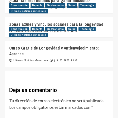
¿Cuántas repeticiones para ganar músculo?
Construcción
Deporte
Gastronomía
Salud
Tecnología
agosto 4, 2026
Ultimas Noticias Venezuela
0
Ultimas Noticias Venezuela
Zonas azules y vínculos sociales para la longevidad
Construcción
Deporte
Gastronomía
Salud
Tecnología
julio 31, 2026
Ultimas Noticias Venezuela
0
Ultimas Noticias Venezuela
Curso Gratis de Longevidad y Antienvejecimiento:
Aprende
julio 30, 2026
Ultimas Noticias Venezuela
0
Deja un comentario
Tu dirección de correo electrónico no será publicada.
Los campos obligatorios están marcados con
*