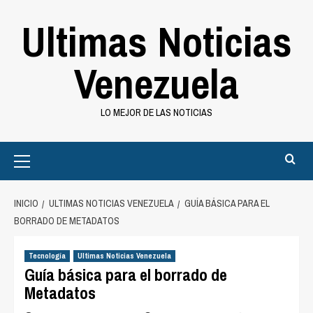
Saltar
Ultimas Noticias
al
contenido
Venezuela
LO MEJOR DE LAS NOTICIAS
Primary
Menu
INICIO
ULTIMAS NOTICIAS VENEZUELA
GUÍA BÁSICA PARA EL
BORRADO DE METADATOS
Tecnología
Ultimas Noticias Venezuela
Guía básica para el borrado de
Metadatos