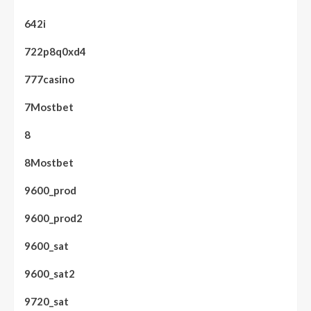
642i
722p8q0xd4
777casino
7Mostbet
8
8Mostbet
9600_prod
9600_prod2
9600_sat
9600_sat2
9720_sat