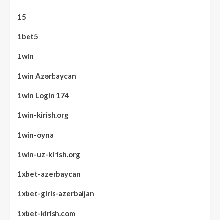
15
1bet5
1win
1win Azərbaycan
1win Login 174
1win-kirish.org
1win-oyna
1win-uz-kirish.org
1xbet-azerbaycan
1xbet-giris-azerbaijan
1xbet-kirish.com