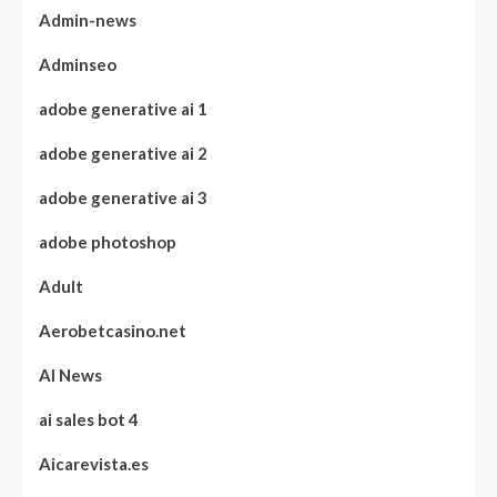
Admin-news
Adminseo
adobe generative ai 1
adobe generative ai 2
adobe generative ai 3
adobe photoshop
Adult
Aerobetcasino.net
AI News
ai sales bot 4
Aicarevista.es