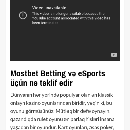
Mostbet Betting və eSports
üçün nə təklif edir
Dünyanın hər yerində populyar olan ən klassik
onlayn kazino oyunlarından biridir, yəqin ki, bu
oyunu görmüsünüz. Mütləq bir dəfə oynayın,
qazandıqda rulet oyunu ən parlaq hisləri insana
yaşadan bir oyundur. Kart oyunları, əsas poker,