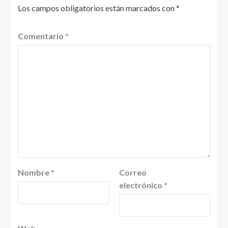
Los campos obligatorios están marcados con
*
Comentario
*
Nombre
*
Correo
electrónico
*