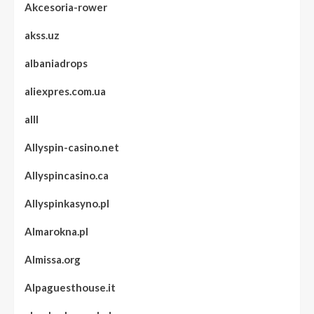
Akcesoria-rower
akss.uz
albaniadrops
aliexpres.com.ua
alll
Allyspin-casino.net
Allyspincasino.ca
Allyspinkasyno.pl
Almarokna.pl
Almissa.org
Alpaguesthouse.it