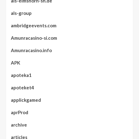
als-elmshorn-sh.de
als-group
ambridgeevents.com
Amunracasino-si.com
Amunracasino.info
APK
apoteka1
apoteket4
applickgamed
aprProd
archive
articles