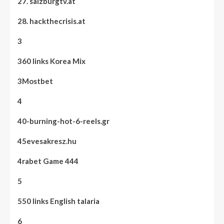
27. salzburgtv.at
28. hackthecrisis.at
3
360 links Korea Mix
3Mostbet
4
40-burning-hot-6-reels.gr
45evesakresz.hu
4rabet Game 444
5
550 links English talaria
6