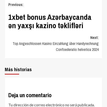
Post
Previous:
navigation
1xbet bonus Azərbaycanda
ən yaxşı kazino təklifləri
Next:
Top Angeschlossen Kasino Einzahlung über Handyrechnung
Confoederatio helvetica 2024
Más historias
Deja un comentario
Tu dirección de correo electrónico no será publicada.