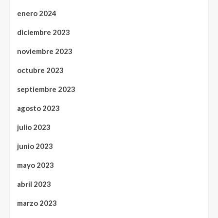
enero 2024
diciembre 2023
noviembre 2023
octubre 2023
septiembre 2023
agosto 2023
julio 2023
junio 2023
mayo 2023
abril 2023
marzo 2023