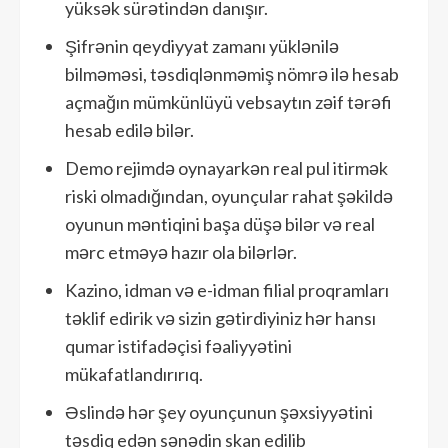
yüksək sürətindən danışır.
Şifrənin qeydiyyat zamanı yüklənilə
bilməməsi, təsdiqlənməmiş nömrə ilə hesab
açmağın mümkünlüyü vebsaytın zəif tərəfi
hesab edilə bilər.
Demo rejimdə oynayarkən real pul itirmək
riski olmadığından, oyunçular rahat şəkildə
oyunun məntiqini başa düşə bilər və real
mərc etməyə hazır ola bilərlər.
Kazino, idman və e-idman filial proqramları
təklif edirik və sizin gətirdiyiniz hər hansı
qumar istifadəçisi fəaliyyətini
mükafatlandırırıq.
Əslində hər şey oyunçunun şəxsiyyətini
təsdiq edən sənədin skan edilib