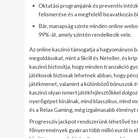
Oktatási programjaink és preventív intézk
felismerése és a megfelelő beavatkozás bi
Bár, manapság szinte minden online webold
99%-át, amely szintén rendelkezik vele.
Az online kaszinó támogatja a hagyományos ba
megoldásokat, mint a Skrill és Neteller, és kri
kaszinó biztosítja, hogy minden tranzakció gyo
játékosok biztosak lehetnek abban, hogy pénz
játékmenet, valamint a különböző bónuszok é
kaszinó olyan ismert játékfejlesztőkkel dolgoz
nyerőgépet kínálnak, mind klasszikus, mind mo
és a Relax Gaming, még izgalmasabb élményt n
Progresszív jackpot rendszerünk lehetővé te
főnyeremények gyakran több millió eurót is e