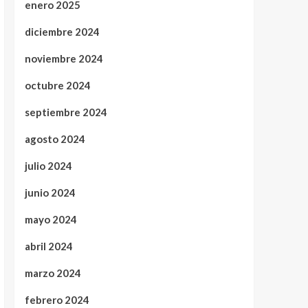
enero 2025
diciembre 2024
noviembre 2024
octubre 2024
septiembre 2024
agosto 2024
julio 2024
junio 2024
mayo 2024
abril 2024
marzo 2024
febrero 2024