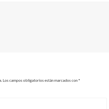
a.
Los campos obligatorios están marcados con
*