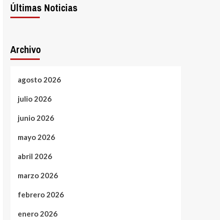
Últimas Noticias
Archivo
agosto 2026
julio 2026
junio 2026
mayo 2026
abril 2026
marzo 2026
febrero 2026
enero 2026