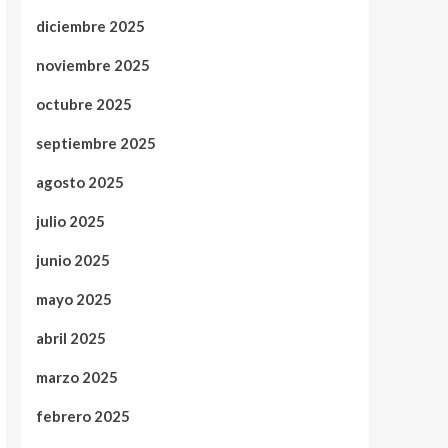
diciembre 2025
noviembre 2025
octubre 2025
septiembre 2025
agosto 2025
julio 2025
junio 2025
mayo 2025
abril 2025
marzo 2025
febrero 2025