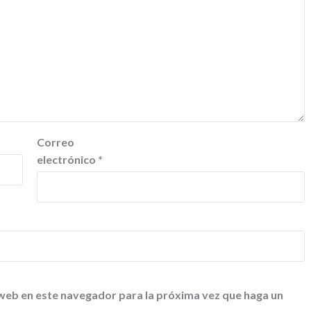
Correo
electrónico
*
 web en este navegador para la próxima vez que haga un