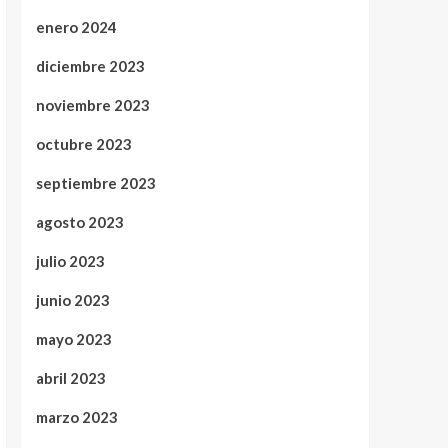
enero 2024
diciembre 2023
noviembre 2023
octubre 2023
septiembre 2023
agosto 2023
julio 2023
junio 2023
mayo 2023
abril 2023
marzo 2023