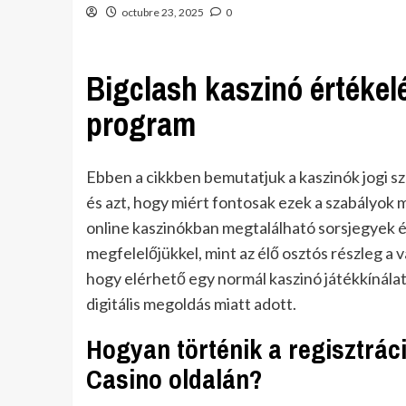
octubre 23, 2025
0
Bigclash kaszinó értékel
program
Ebben a cikkben bemutatjuk a kaszinók jogi sz
és azt, hogy miért fontosak ezek a szabályok 
online kaszinókban megtalálható sorsjegyek é
megfelelőjükkel, mint az élő osztós részleg a 
hogy elérhető egy normál kaszinó játékkínála
digitális megoldás miatt adott.
Hogyan történik a regisztrác
Casino oldalán?