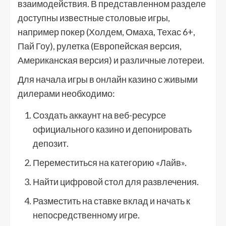
взаимодействия. В представленном разделе
доступны известные столовые игры,
например покер (Холдем, Омаха, Техас 6+,
Пай Гоу), рулетка (Европейская версия,
Американская версия) и различные лотереи.
Для начала игры в онлайн казино с живыми
дилерами необходимо:
Создать аккаунт на веб-ресурсе
официального казино и депонировать
депозит.
Переместиться на категорию «Лайв».
Найти цифровой стол для развлечения.
Разместить на ставке вклад и начать к
непосредственному игре.