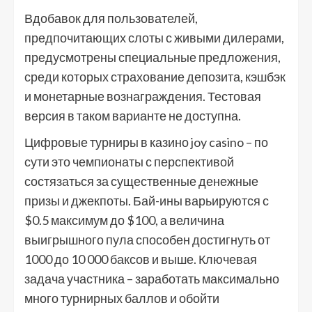
Вдобавок для пользователей,
предпочитающих слоты с живыми дилерами,
предусмотрены специальные предложения,
среди которых страхование депозита, кэшбэк
и монетарные вознаграждения. Тестовая
версия в таком варианте не доступна.
Цифровые турниры в казино joy casino – по
сути это чемпионаты с перспективой
состязаться за существенные денежные
призы и джекпоты. Бай-ины варьируются с
$0.5 максимум до $100, а величина
выигрышного пула способен достигнуть от
1000 до 10 000 баксов и выше. Ключевая
задача участника – заработать максимально
много турнирных баллов и обойти