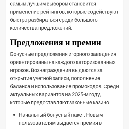
самым лучшим выбором становится
применение рейтингов, которые содействуют
быстро разбираться среди большого
количества предложений.
Предложения и премии
Бонусные предложения игорного заведения
ориентированы на каждого авторизованных
игроков. Вознаграждения выдаются за
открытие учетной записи, пополнение
баланса и использование промокодов. Среди
актуальных вариантов на 2025-м году,
которые предоставляют законные казино:
Начальный бонусный пакет. Новым
пользователям выдается премия в