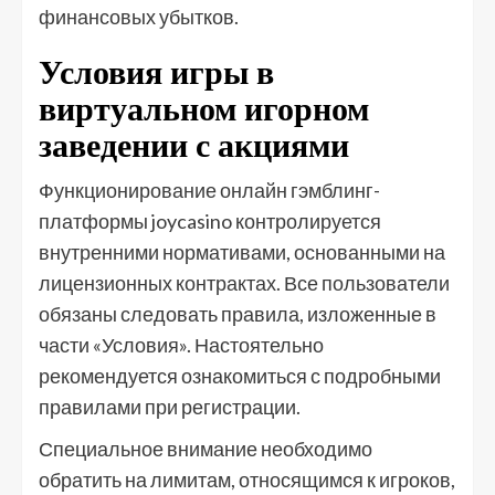
финансовых убытков.
Условия игры в
виртуальном игорном
заведении с акциями
Функционирование онлайн гэмблинг-
платформы joycasino контролируется
внутренними нормативами, основанными на
лицензионных контрактах. Все пользователи
обязаны следовать правила, изложенные в
части «Условия». Настоятельно
рекомендуется ознакомиться с подробными
правилами при регистрации.
Специальное внимание необходимо
обратить на лимитам, относящимся к игроков,