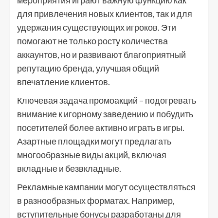
мероприятия играют важную функцию как
для привлечения новых клиентов, так и для
удержания существующих игроков. Эти
помогают не только росту количества
аккаунтов, но и развивают благоприятный
репутацию бренда, улучшая общий
впечатление клиентов.
Ключевая задача промоакций – подогревать
внимание к игорному заведению и побудить
посетителей более активно играть в игры.
Азартные площадки могут предлагать
многообразные виды акций, включая
вкладные и безвкладные.
Рекламные кампании могут осуществляться
в разнообразных форматах. Например,
вступительные бонусы разработаны для