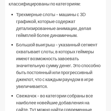
классифицированы по категориям:
Трехмерные слоты – машины с 3D
графикой, которые содержат
детализированные анимации, делая
геймплей более динамичным.
Большой выигрыш – указанный сегмент
охватывает слоты, в которых геймеры
имеют возможность завоевать
значительную сумму денег. Это способно
быть постоянный или прогрессивный
джекпот, что с каждым раундом в игре
увеличивается.
Свежачок – во категории собраны все
наиболее новейшие добавления на
сайте. Тут можно найти современные