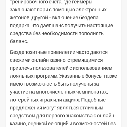
тренировочного счета, где геймеры
заключают пари с помощью электронных
жетонов. Другой – включение бездепа
подарка, что дает шанс получить настоящие
средства без необходимости пополнять
баланс.
Бездепозитные привилегии часто даются
свежими онлайн казино, стремящимися
привлечь пользователей с использованием
лояльных программ. Указанные бонусы также
имеют возможность быть получены за
участие на многочисленных чемпионатах,
лотерейных играх или акциях. Подобные
предложения могут являться отличным
средством для первого знакомства с онлайн-
казино, оценкой ее опций и возможностей без