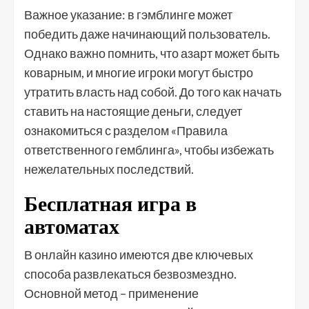
Важное указание: в гэмблинге может
победить даже начинающий пользователь.
Однако важно помнить, что азарт может быть
коварным, и многие игроки могут быстро
утратить власть над собой. До того как начать
ставить на настоящие деньги, следует
ознакомиться с разделом «Правила
ответственного гемблинга», чтобы избежать
нежелательных последствий.
Бесплатная игра в
автоматах
В онлайн казино имеются две ключевых
способа развлекаться безвозмездно.
Основной метод – применение