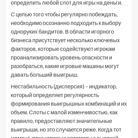
определить любой слот для игры на деньги.
С целью того чтобы регулярно побеждать,
необходимо осознанно подходить к выбору
одноруких бандитов. В области игорного
бизнеса присутствует несколько ключевых
факторов, которые содействуют игрокам
проанализировать уровень опасности и
разобраться, какие игровые машины могут
давать больший выигрыш.
Нестабильность (дисперсия) – индикатор,
который определяет регулярность
формирования выигрышных комбинаций и их
объем. Слоты с малой изменчивостью, как
правило, предоставляют значительные
выигрыши, но это случается реже. Когда тот