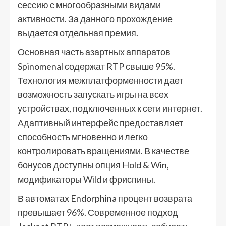
сессию с многообразными видами
активности. За данного прохождение
выдается отдельная премия.
Основная часть азартных аппаратов
Spinomenal содержат RTP свыше 95%.
Технология межплатформенности дает
возможность запускать игры на всех
устройствах, подключенных к сети интернет.
Адаптивный интерфейс предоставляет
способность мгновенно и легко
контролировать вращениями. В качестве
бонусов доступны опция Hold & Win,
модификаторы Wild и фриспины.
В автоматах Endorphina процент возврата
превышает 96%. Современное подход