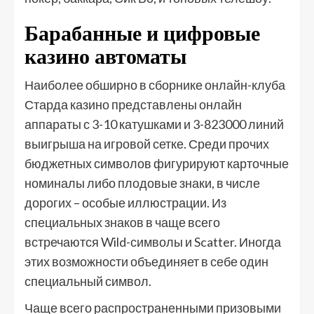
Барабанные и цифровые
казино автоматы
Наиболее обширно в сборнике онлайн-клуба
Старда казино представлены онлайн
аппараты с 3-10 катушками и 3-823000 линий
выигрыша на игровой сетке. Среди прочих
бюджетных символов фигурируют карточные
номиналы либо плодовые знаки, в числе
дорогих – особые иллюстрации. Из
специальных знаков в чаще всего
встречаются Wild-символы и Scatter. Иногда
этих возможности объединяет в себе один
специальный символ.
Чаще всего распространенными призовыми