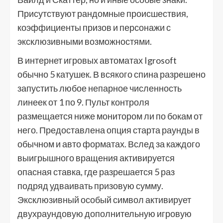
Присутствуют рандомные происшествия,
коэффициенты призов и персонажи с
эксклюзивными возможностями.
В интернет игровых автоматах Igrosoft
обычно 5 катушек. В всякого спина разрешено
запустить любое непарное численность
линеек от 1 по 9. Пульт контроля
размещается ниже монитором ли по бокам от
него. Предоставлена опция старта раунды в
обычном и авто форматах. Вслед за каждого
выигрышного вращения активируется
опасная ставка, где разрешается 5 раз
подряд удваивать призовую сумму.
Эксклюзивный особый символ активирует
двухраундовую дополнительную игровую