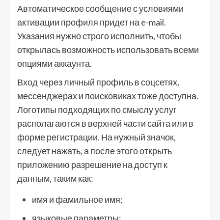
Автоматическое сообщение с условиями
активации профиля придет на e-mail.
Указания нужно строго исполнить, чтобы
открылась возможность использовать всеми
опциями аккаунта.
Вход через личный профиль в соцсетях,
мессенджерах и поисковиках тоже доступна.
Логотипы подходящих по смыслу услуг
располагаются в верхней части сайта или в
форме регистрации. На нужный значок,
следует нажать, а после этого открыть
приложению разрешение на доступ к
данным, таким как:
имя и фамильное имя;
языковые параметры;