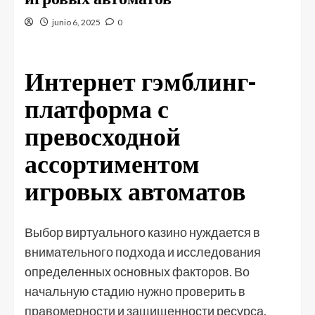
junio 6, 2025
0
Интернет гэмблинг-
платформа с
превосходной
ассортиментом
игровых автоматов
Выбор виртуального казино нуждается в
внимательного подхода и исследования
определенных основных факторов. Во
начальную стадию нужно проверить в
правомерности и защищенности ресурса.