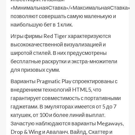
«МинимальнаяСтавка»/«МаксимальнаяСтавка»
позволяют совершать самую маленькую и
наибольшую бет в 1 клик.
Игры фирмы Red Tiger характеризуются
высококачественной визуализацией и
широтой стилей. В них предусмотрены
бесплатные раскрутки и экстра-множители
для призовых сумм.
Варианты Pragmatic Play спроектированы с
внедрением технологий HTML5, что
гарантирует совместимость с портативными
гаджетами. В эмуляторах имеется от 5 до 7
катушек, от 100 и более линий выплат.
Зачастую наблюдаются варианты Megaways,
Drop & Wing и Аваланч. Вайлд, Скаттер и