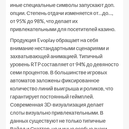
иные специальные символы запускают доп.
опции. Степень отдачи изменяется от…до…,
от 95% до 98%, что делает их
привлекательными для посетителей казино.
Продукция Evoplay обращает на себя
внимание нестандартными сценариями и
захватывающей анимацией. Типичный
уровень RTP составляет от 94% до девяносто
семи процентов. В большинстве игровых
автоматов заложены фиксированное
количество линий выигрыша и роликов, что
гарантирует постоянный геймплей.
Современная 3D-визуализация делает
слоты визуально привлекательными. В
данных существуют не только типичные
Вайлд и Скаттер, но и иные особые знаки.