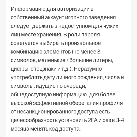
Информацию для авторизации в
собственный аккаунт игорного заведения
следует держать в недоступном для чужих
лиц месте хранения. В роли пароля
советуется выбирать произвольное
комбинацию элементов (не менее 8
символов, маленькие / большие литеры,
цифры, спецзнаки и т.д.). Неразумно
употреблять дату личного рождения, числа и
символы, идущие по очереди,
общедоступную информацию. Для более
высокой эффективной оберегания профиля
от несанкционированного доступа есть
целесообразность установить 2FA и раз в 3-4
месяца менять код доступа.