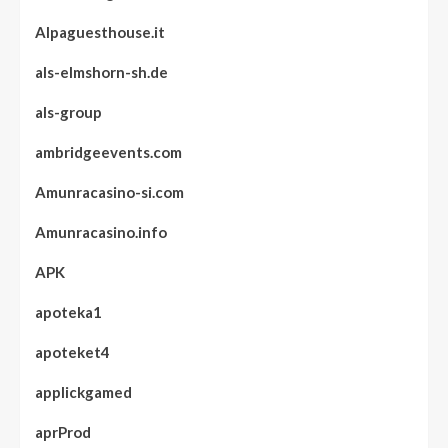
Alpaguesthouse.it
als-elmshorn-sh.de
als-group
ambridgeevents.com
Amunracasino-si.com
Amunracasino.info
APK
apoteka1
apoteket4
applickgamed
aprProd