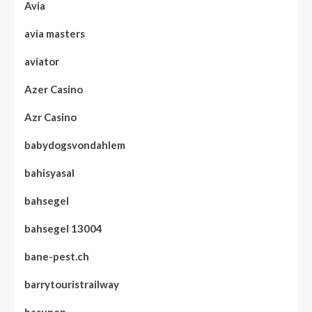
Avia
avia masters
aviator
Azer Casino
Azr Casino
babydogsvondahlem
bahisyasal
bahsegel
bahsegel 13004
bane-pest.ch
barrytouristrailway
basunen