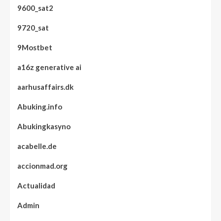
9600_sat2
9720_sat
9Mostbet
a16z generative ai
aarhusaffairs.dk
Abuking.info
Abukingkasyno
acabelle.de
accionmad.org
Actualidad
Admin