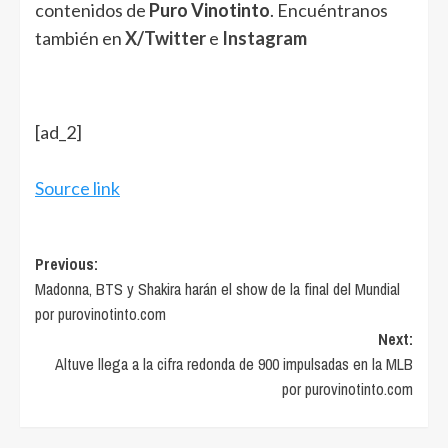
contenidos de
Puro Vinotinto
. Encuéntranos
también en
X/Twitter
e
Instagram
[ad_2]
Source link
Post
Previous:
Madonna, BTS y Shakira harán el show de la final del Mundial
navigation
por purovinotinto.com
Next:
Altuve llega a la cifra redonda de 900 impulsadas en la MLB
por purovinotinto.com