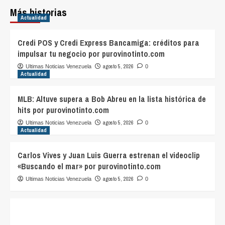
Más historias
Actualidad
Credi POS y Credi Express Bancamiga: créditos para
impulsar tu negocio por purovinotinto.com
agosto 5, 2026
Ultimas Noticias Venezuela
0
Actualidad
MLB: Altuve supera a Bob Abreu en la lista histórica de
hits por purovinotinto.com
agosto 5, 2026
Ultimas Noticias Venezuela
0
Actualidad
Carlos Vives y Juan Luis Guerra estrenan el videoclip
«Buscando el mar» por purovinotinto.com
agosto 5, 2026
Ultimas Noticias Venezuela
0