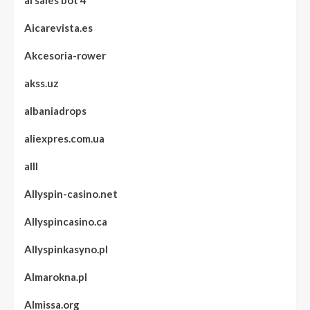
Aicarevista.es
Akcesoria-rower
akss.uz
albaniadrops
aliexpres.com.ua
alll
Allyspin-casino.net
Allyspincasino.ca
Allyspinkasyno.pl
Almarokna.pl
Almissa.org