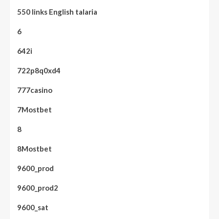
550 links English talaria
6
642i
722p8q0xd4
777casino
7Mostbet
8
8Mostbet
9600_prod
9600_prod2
9600_sat