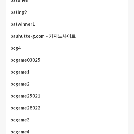
bating9
batwinner1
bauhutte-g.com – 카지노사이트
bcg4
bcgame03025
bcgame1
bcgame2
bcgame25021
bcgame28022
bcgame3
bcgame4