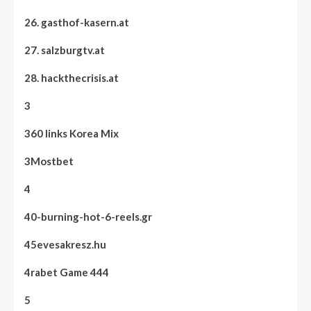
26. gasthof-kasern.at
27. salzburgtv.at
28. hackthecrisis.at
3
360 links Korea Mix
3Mostbet
4
40-burning-hot-6-reels.gr
45evesakresz.hu
4rabet Game 444
5