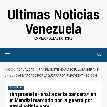
Saltar
Ultimas Noticias
al
contenido
Venezuela
LO MEJOR DE LAS NOTICIAS
Primary
Menu
INICIO
ACTUALIDAD
IRÁN PROMETE «ENALTECER LA BANDERA» EN
UN MUNDIAL MARCADO POR LA GUERRA POR PUROVINOTINTO.COM
Actualidad
Irán promete «enaltecer la bandera» en
un Mundial marcado por la guerra por
purovinotinto.com