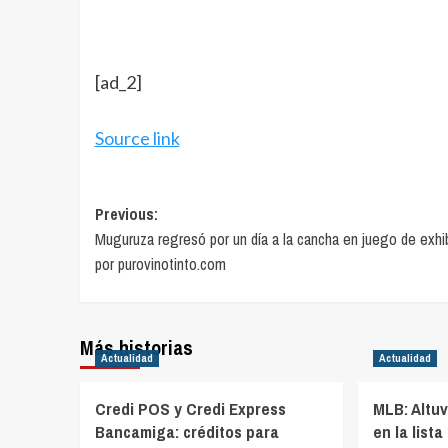
[ad_2]
Source link
Post
Previous:
Muguruza regresó por un día a la cancha en juego de exhi
navigation
por purovinotinto.com
Más historias
Actualidad
Actualidad
Credi POS y Credi Express
MLB: Altu
Bancamiga: créditos para
en la lista