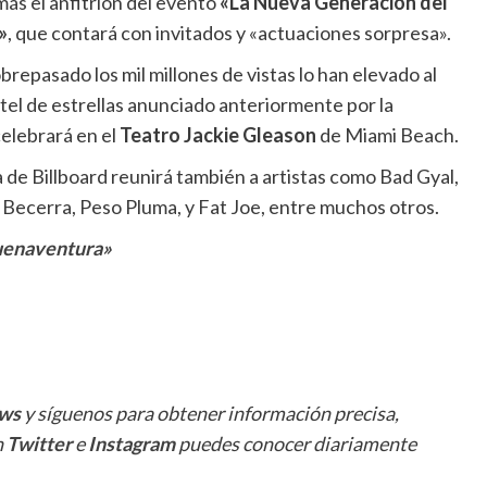
más el anfitrión del evento
«La Nueva Generación del
»
, que contará con invitados y «actuaciones sorpresa».
brepasado los mil millones de vistas lo han elevado al
rtel de estrellas anunciado anteriormente por la
celebrará en el
Teatro Jackie Gleason
de Miami Beach.
 de Billboard reunirá también a artistas como Bad Gyal,
ecerra, Peso Pluma, y Fat Joe, entre muchos otros.
Buenaventura»
ws
y síguenos para obtener información precisa,
n
Twitter
e
Instagram
puedes conocer diariamente