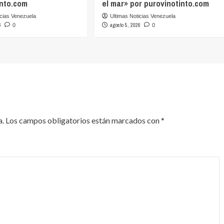
into.com
el mar» por purovinotinto.com
icias Venezuela
Ultimas Noticias Venezuela
6
agosto 5, 2026
0
0
a.
Los campos obligatorios están marcados con
*