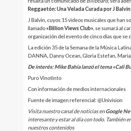
resalta un comunicado de
Billboard
, será ade
Reggaetón: Una Velada Curada por J Balvin
J Balvin, cuyos 15 videos musicales que han so
llamado
«Billion Views Club»
, se sumará al ca
organización del evento de cinco días que se 
La edición 35 de la Semana de la Música Latina
DANNA, Danny Ocean, Gloria Estefan, María B
De interés:
Mike Bahía lanzó el tema «Cali 
Puro Vinotinto
Con información de medios internacionales
Fuente de imagen referencial: @Univision
Visita nuestro canal de noticias en
Google Ne
interesante y estar al día con todo. También e
nuestros contenidos