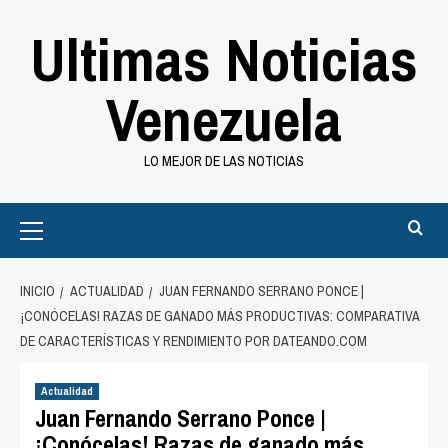
Saltar
Ultimas Noticias
al
contenido
Venezuela
LO MEJOR DE LAS NOTICIAS
Primary
Menu
INICIO
ACTUALIDAD
JUAN FERNANDO SERRANO PONCE |
¡CONÓCELAS! RAZAS DE GANADO MÁS PRODUCTIVAS: COMPARATIVA
DE CARACTERÍSTICAS Y RENDIMIENTO POR DATEANDO.COM
Actualidad
Juan Fernando Serrano Ponce |
¡Conócelas! Razas de ganado más