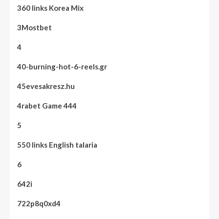
360 links Korea Mix
3Mostbet
4
40-burning-hot-6-reels.gr
45evesakresz.hu
4rabet Game 444
5
550 links English talaria
6
642i
722p8q0xd4