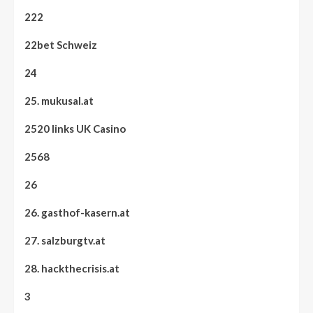
222
22bet Schweiz
24
25. mukusal.at
2520 links UK Casino
2568
26
26. gasthof-kasern.at
27. salzburgtv.at
28. hackthecrisis.at
3