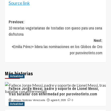
Source link
Post
Previous:
10 recetas vegetarianas de tostadas con queso para una cena
navigation
disfrutona
Next:
«Emilia Pérez» lidera las nominaciones en los Globos de Oro
por purovinotinto.com
Más historias
Actualidad
Fallece Jorge Messi, padre y soporte de Lionel Messi,
tras batallar con enfermedad por purovinotinto.com
agosto 8, 2026
Ultimas Noticias Venezuela
0
Actualidad