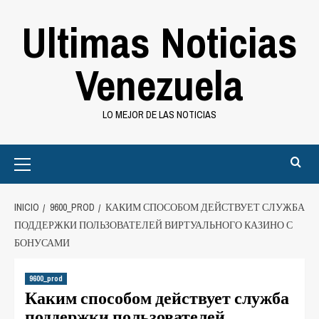
Saltar
Ultimas Noticias
al
contenido
Venezuela
LO MEJOR DE LAS NOTICIAS
Primary
Menu
INICIO
9600_PROD
КАКИМ СПОСОБОМ ДЕЙСТВУЕТ СЛУЖБА
ПОДДЕРЖКИ ПОЛЬЗОВАТЕЛЕЙ ВИРТУАЛЬНОГО КАЗИНО С
БОНУСАМИ
9600_prod
Каким способом действует служба
поддержки пользователей