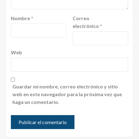
Nombre
*
Correo
electrónico
*
Web
Guardar mi nombre, correo electrónico y sitio
web en este navegador para la próxima vez que
haga un comentario.