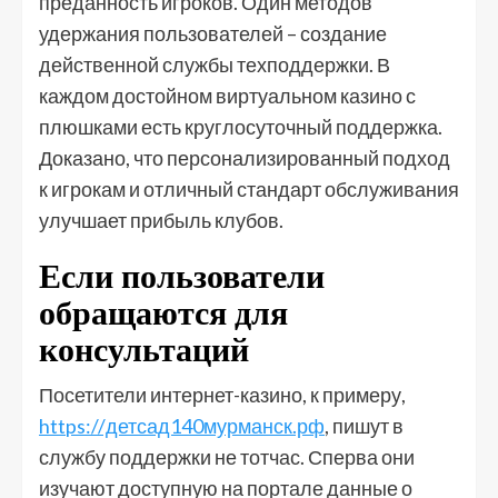
преданность игроков. Один методов
удержания пользователей – создание
действенной службы техподдержки. В
каждом достойном виртуальном казино с
плюшками есть круглосуточный поддержка.
Доказано, что персонализированный подход
к игрокам и отличный стандарт обслуживания
улучшает прибыль клубов.
Если пользователи
обращаются для
консультаций
Посетители интернет-казино, к примеру,
https://детсад140мурманск.рф
, пишут в
службу поддержки не тотчас. Сперва они
изучают доступную на портале данные о