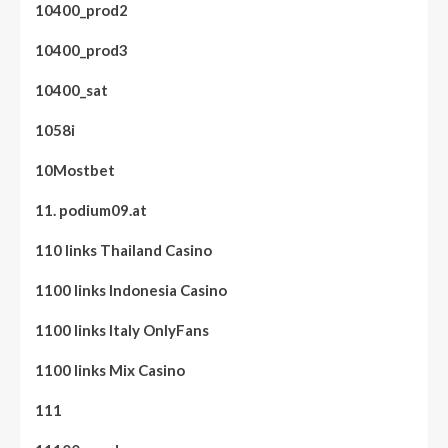
10400_prod2
10400_prod3
10400_sat
1058i
10Mostbet
11. podium09.at
110 links Thailand Casino
1100 links Indonesia Casino
1100 links Italy OnlyFans
1100 links Mix Casino
111