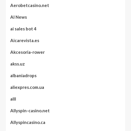
Aerobetcasino.net
AI News
ai sales bot 4
Aicarevista.es
Akcesoria-rower
akss.uz
albaniadrops
aliexpres.com.ua
alll
Allyspin-casino.net
Allyspincasino.ca