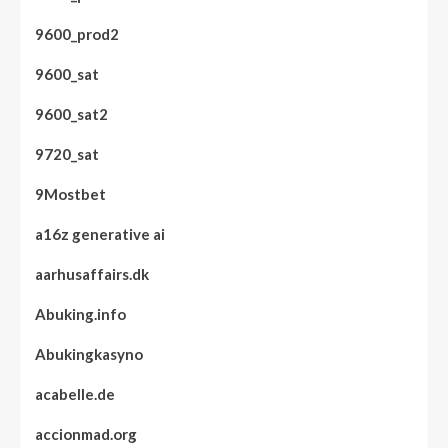
9600_prod2
9600_sat
9600_sat2
9720_sat
9Mostbet
a16z generative ai
aarhusaffairs.dk
Abuking.info
Abukingkasyno
acabelle.de
accionmad.org