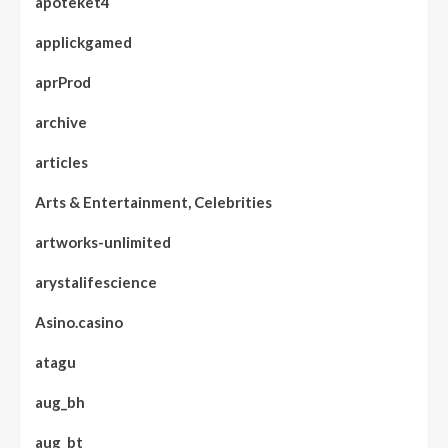
apoteket4
applickgamed
aprProd
archive
articles
Arts & Entertainment, Celebrities
artworks-unlimited
arystalifescience
Asino.casino
atagu
aug_bh
aug_bt