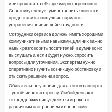
или проявлять себя чрезмерно агрессивно.
Советнику следует умиротворить клиента и
предоставить наилучшие варианты
устранения появившейся трудности.
Сотрудники сервиса должны иметь хорошими
коммуникативными навыками. Для них важно
навык разговорить посетителей, вдумчиво их
выслушать и, если будет нужно, спросить
вопросы для уточнения. Экспертам нужно
оперативно изучить возникшую обстановку и
отыскать решение на вопрос.
Обязательное условие для агентов саппорта
– устойчивость к стрессу. Любой деньок в
техподдержку пишут десятки игроков с
различным настроением и вопросами.