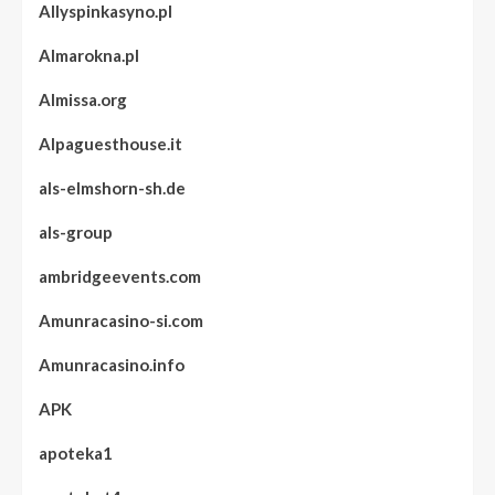
Allyspinkasyno.pl
Almarokna.pl
Almissa.org
Alpaguesthouse.it
als-elmshorn-sh.de
als-group
ambridgeevents.com
Amunracasino-si.com
Amunracasino.info
APK
apoteka1