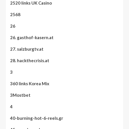
2520 links UK Casino
2568
26
26. gasthof-kasern.at
27. salzburgtv.at
28. hackthecrisis.at
3
360 links Korea Mix
3Mostbet
4
40-burning-hot-6-reels.gr