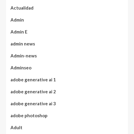
Actualidad
Admin
Admin E
admin news
Admin-news
Adminseo
adobe generative ai 1
adobe generative ai 2
adobe generative ai 3
adobe photoshop
Adult