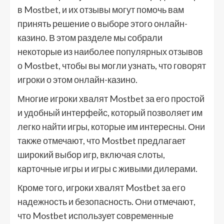
в Mostbet, и их отзывы могут помочь вам
принять решение о выборе этого онлайн-
казино. В этом разделе мы собрали
некоторые из наиболее популярных отзывов
о Mostbet, чтобы вы могли узнать, что говорят
игроки о этом онлайн-казино.
Многие игроки хвалят Mostbet за его простой
и удобный интерфейс, который позволяет им
легко найти игры, которые им интересны. Они
также отмечают, что Mostbet предлагает
широкий выбор игр, включая слоты,
карточные игры и игры с живыми дилерами.
Кроме того, игроки хвалят Mostbet за его
надежность и безопасность. Они отмечают,
что Mostbet использует современные