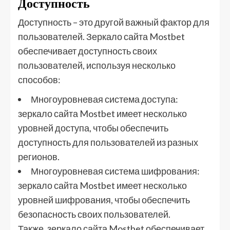
Доступность
Доступность – это другой важный фактор для
пользователей. Зеркало сайта Mostbet
обеспечивает доступность своих
пользователей, используя несколько
способов:
Многоуровневая система доступа:
зеркало сайта Mostbet имеет несколько
уровней доступа, чтобы обеспечить
доступность для пользователей из разных
регионов.
Многоуровневая система шифрования:
зеркало сайта Mostbet имеет несколько
уровней шифрования, чтобы обеспечить
безопасность своих пользователей.
Также, зеркало сайта Mostbet обеспечивает