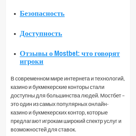
Безопасность
Доступность
Отзывы о Mostbet: что говорят
игроки
В современном мире интернета и технологий,
казино и букмекерские конторы стали
доступны для большинства людей. Мостбет –
это один из самых популярных онлайн-
казино и букмекерских контор, которые
предлагают игрокам широкий спектр услуг и
возможностей для ставок.