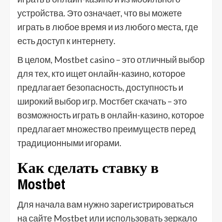
устройства. Это означает, что вы можете
играть в любое время и из любого места, где
есть доступ к интернету.
В целом, Mostbet casino – это отличный выбор
для тех, кто ищет онлайн-казино, которое
предлагает безопасность, доступность и
широкий выбор игр. Мостбет скачать – это
возможность играть в онлайн-казино, которое
предлагает множество преимуществ перед
традиционными игорами.
Как сделать ставку в
Mostbet
Для начала вам нужно зарегистрироваться
на сайте Mostbet или использовать зеркало