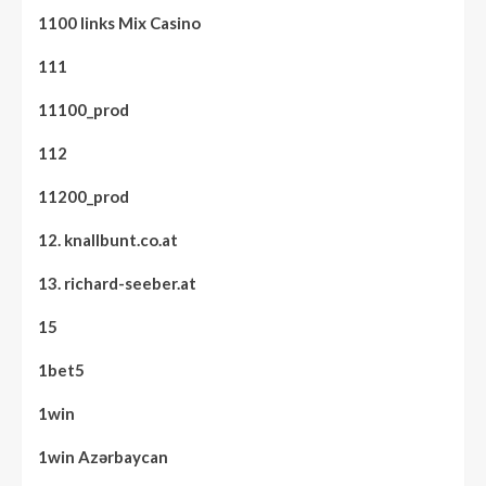
1100 links Mix Casino
111
11100_prod
112
11200_prod
12. knallbunt.co.at
13. richard-seeber.at
15
1bet5
1win
1win Azərbaycan