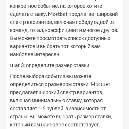
конкретное событие, на которое хотите
сделать ставку. Mostbet предлагает широкий
спектр вариантов, включая победу одной из
команд, тотал, коэффициент и многое другое.
Вы можете просмотреть список доступных
вариантов и выбрать тот, который вам
наиболее интересен.
Шаг 3: определите размер ставки
После выбора события вы можете
определиться с размером ставки. Mostbet
предлагает широкий спектр вариантов,
включая минимальную ставку, которая
составляет 1-5 рублей, в зависимости от
страны. Вы можете выбрать размер ставки,
который вам наиболее соответствует.