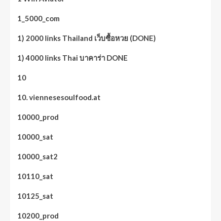
1_5000_com
1) 2000 links Thailand เว็บซื้อหวย (DONE)
1) 4000 links Thai บาคาร่า DONE
10
10. viennesesoulfood.at
10000_prod
10000_sat
10000_sat2
10110_sat
10125_sat
10200_prod