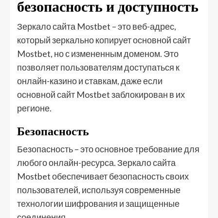
безопасность и доступность
Зеркало сайта Mostbet – это веб-адрес,
который зеркально копирует основной сайт
Mostbet, но с измененным доменом. Это
позволяет пользователям доступаться к
онлайн-казино и ставкам, даже если
основной сайт Mostbet заблокирован в их
регионе.
Безопасность
Безопасность – это основное требование для
любого онлайн-ресурса. Зеркало сайта
Mostbet обеспечивает безопасность своих
пользователей, используя современные
технологии шифрования и защищенные
соединения.