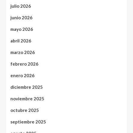
julio 2026
junio 2026
mayo 2026
abril 2026
marzo 2026
febrero 2026
enero 2026
diciembre 2025
noviembre 2025
octubre 2025
septiembre 2025