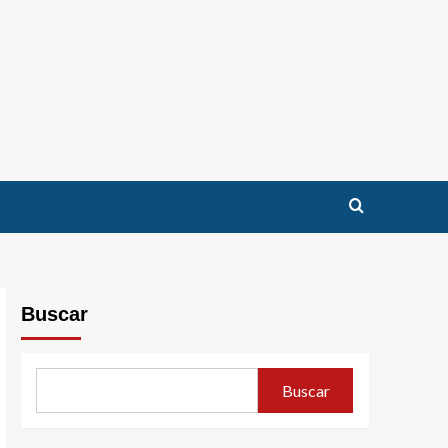
Buscar
Buscar