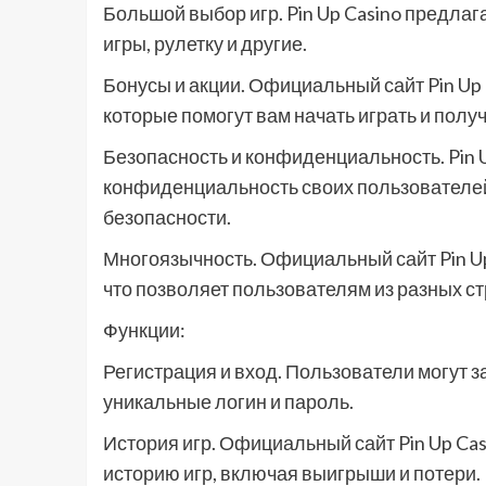
Большой выбор игр. Pin Up Casino предлаг
игры, рулетку и другие.
Бонусы и акции. Официальный сайт Pin Up 
которые помогут вам начать играть и полу
Безопасность и конфиденциальность. Pin U
конфиденциальность своих пользователей
безопасности.
Многоязычность. Официальный сайт Pin Up 
что позволяет пользователям из разных ст
Функции:
Регистрация и вход. Пользователи могут з
уникальные логин и пароль.
История игр. Официальный сайт Pin Up Ca
историю игр, включая выигрыши и потери.