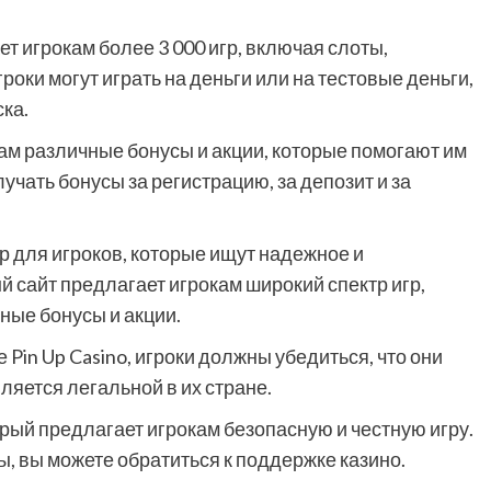
т игрокам более 3 000 игр, включая слоты,
гроки могут играть на деньги или на тестовые деньги,
ка.
окам различные бонусы и акции, которые помогают им
учать бонусы за регистрацию, за депозит и за
ор для игроков, которые ищут надежное и
сайт предлагает игрокам широкий спектр игр,
чные бонусы и акции.
Pin Up Casino, игроки должны убедиться, что они
вляется легальной в их стране.
торый предлагает игрокам безопасную и честную игру.
, вы можете обратиться к поддержке казино.