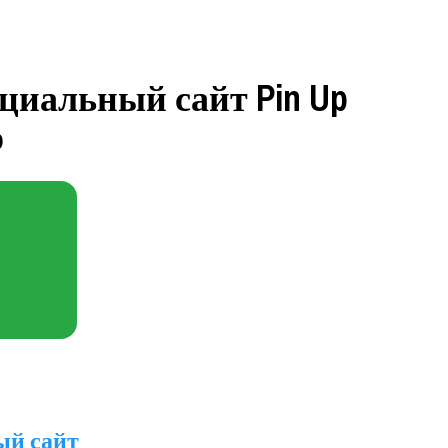
циальный сайт Pin Up
о
ый сайт