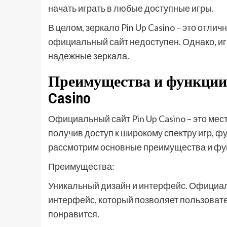
начать играть в любые доступные игры.
В целом, зеркало Pin Up Casino – это отли
официальный сайт недоступен. Однако, и
надежные зеркала.
Преимущества и функции 
Casino
Официальный сайт Pin Up Casino – это мест
получив доступ к широкому спектру игр, ф
рассмотрим основные преимущества и функ
Преимущества:
Уникальный дизайн и интерфейс. Официаль
интерфейс, который позволяет пользовател
понравится.