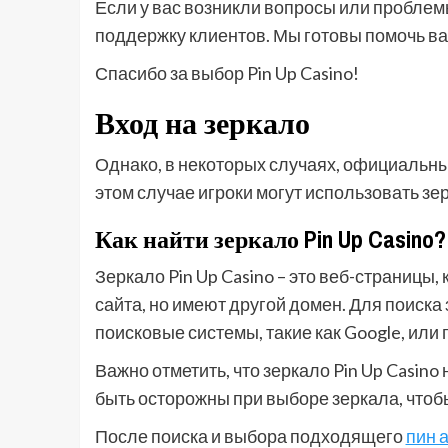
Если у вас возникли вопросы или проблем
поддержку клиентов. Мы готовы помочь ва
Спасибо за выбор Pin Up Casino!
Вход на зеркало
Однако, в некоторых случаях, официальны
этом случае игроки могут использовать зер
Как найти зеркало Pin Up Casino?
Зеркало Pin Up Casino – это веб-страниц
сайта, но имеют другой домен. Для поиска 
поисковые системы, такие как Google, или
Важно отметить, что зеркало Pin Up Casin
быть осторожны при выборе зеркала, чтоб
После поиска и выбора подходящего
пин 