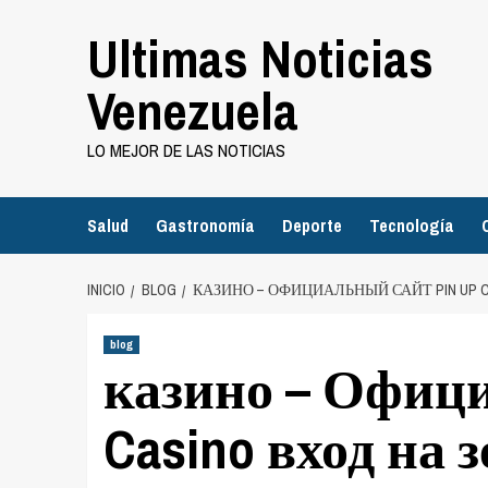
Saltar
Ultimas Noticias
al
contenido
Venezuela
LO MEJOR DE LAS NOTICIAS
Salud
Gastronomía
Deporte
Tecnología
INICIO
BLOG
КАЗИНО – ОФИЦИАЛЬНЫЙ САЙТ PIN UP CA
blog
казино – Офици
Casino вход на 