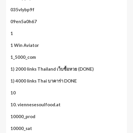
035vlybp9f
09en5a0h67
1
1 Win Aviator
1_5000_com
1) 2000 links Thailand เว็บซื้อหวย (DONE)
1) 4000 links Thai บาคาร่า DONE
10
10. viennesesoulfood.at
10000_prod
10000_sat