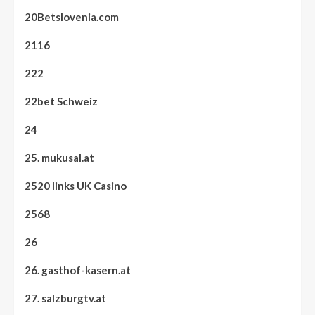
20Betslovenia.com
2116
222
22bet Schweiz
24
25. mukusal.at
2520 links UK Casino
2568
26
26. gasthof-kasern.at
27. salzburgtv.at