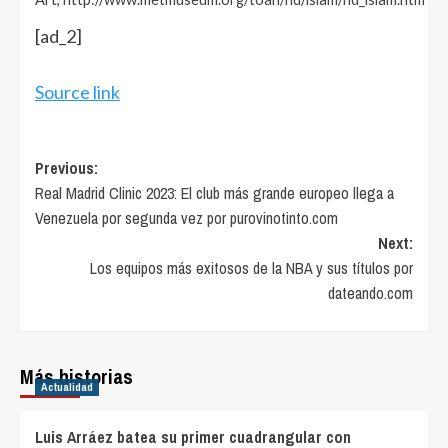
[ad_2]
Source link
Post
Previous:
Real Madrid Clinic 2023: El club más grande europeo llega a
navigation
Venezuela por segunda vez por purovinotinto.com
Next:
Los equipos más exitosos de la NBA y sus títulos por
dateando.com
Más historias
Actualidad
Luis Arráez batea su primer cuadrangular con