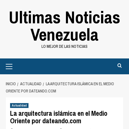
Saltar
Ultimas Noticias
al
contenido
Venezuela
LO MEJOR DE LAS NOTICIAS
Primary
Menu
INICIO
ACTUALIDAD
LA ARQUITECTURA ISLÁMICA EN EL MEDIO
ORIENTE POR DATEANDO.COM
Actualidad
La arquitectura islámica en el Medio
Oriente por dateando.com