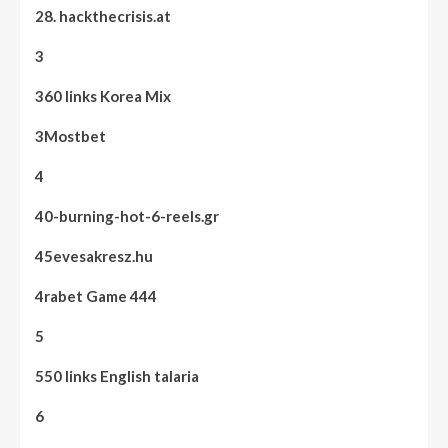
28. hackthecrisis.at
3
360 links Korea Mix
3Mostbet
4
40-burning-hot-6-reels.gr
45evesakresz.hu
4rabet Game 444
5
550 links English talaria
6