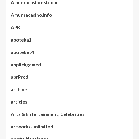
Amunracasino-si.com
Amunracasino.info
APK
apoteka1
apoteket4
applickgamed
aprProd
archive
articles
Arts & Entertainment, Celebrities
artworks-unlimited
arystalifescience