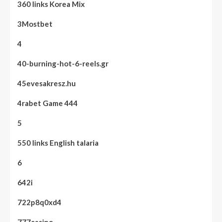
360 links Korea Mix
3Mostbet
4
40-burning-hot-6-reels.gr
45evesakresz.hu
4rabet Game 444
5
550 links English talaria
6
642i
722p8q0xd4
777casino