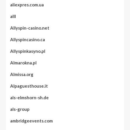
aliexpres.com.ua
alll
Allyspin-casino.net
Allyspincasino.ca
Allyspinkasyno.pl
Almarokna.pl
Almissa.org
Alpaguesthouse.it
als-elmshorn-sh.de
als-group
ambridgeevents.com