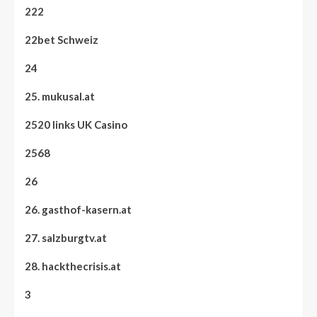
222
22bet Schweiz
24
25. mukusal.at
2520 links UK Casino
2568
26
26. gasthof-kasern.at
27. salzburgtv.at
28. hackthecrisis.at
3