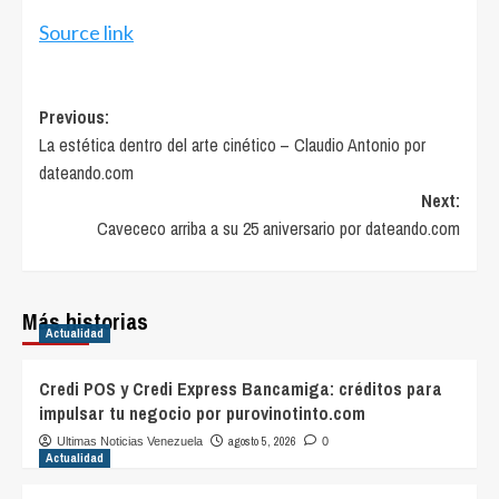
Source link
Post
Previous:
La estética dentro del arte cinético – Claudio Antonio por
navigation
dateando.com
Next:
Cavececo arriba a su 25 aniversario por dateando.com
Más historias
Actualidad
Credi POS y Credi Express Bancamiga: créditos para
impulsar tu negocio por purovinotinto.com
agosto 5, 2026
Ultimas Noticias Venezuela
0
Actualidad