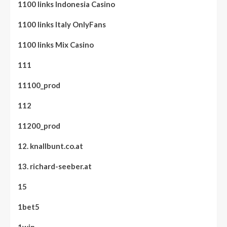
1100 links Indonesia Casino
1100 links Italy OnlyFans
1100 links Mix Casino
111
11100_prod
112
11200_prod
12. knallbunt.co.at
13. richard-seeber.at
15
1bet5
1win