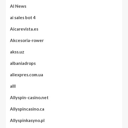
AI News
ai sales bot 4
Aicarevista.es
Akcesoria-rower
akss.uz
albaniadrops
aliexpres.com.ua
alll
Allyspin-casino.net
Allyspincasino.ca
Allyspinkasyno.pl