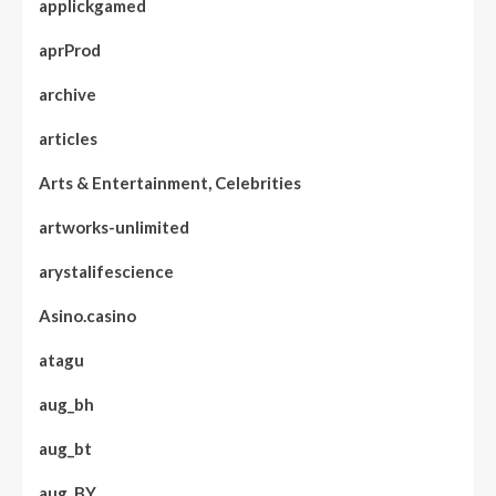
applickgamed
aprProd
archive
articles
Arts & Entertainment, Celebrities
artworks-unlimited
arystalifescience
Asino.casino
atagu
aug_bh
aug_bt
aug_BY