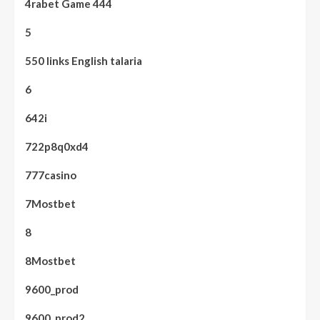
4rabet Game 444
5
550 links English talaria
6
642i
722p8q0xd4
777casino
7Mostbet
8
8Mostbet
9600_prod
9600_prod2