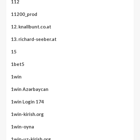
112
11200_prod
12. knallbunt.co.at
13. richard-seeber.at
15
1bet5
1win
1win Azərbaycan
1win Login 174
1win-kirish.org
1win-oyna
1win-uz-kirish.org