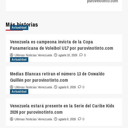
purovinotinto.com
Más historias
Actualidad
Venezuela es campeona invicta de la Copa
Panamericana de Voleibol U17 por purovinotinto.com
agosto 10, 2026
Ultimas Noticias Venezuela
0
Actualidad
Medias Blancas retiran el número 13 de Oswaldo
Guillén por purovinotinto.com
agosto 9, 2026
Ultimas Noticias Venezuela
0
Actualidad
Venezuela estará presente en la Serie del Caribe Kids
2026 por purovinotinto.com
agosto 9, 2026
Ultimas Noticias Venezuela
0