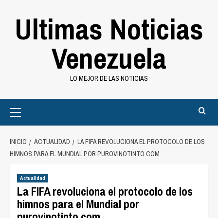
Saltar
Ultimas Noticias
al
contenido
Venezuela
LO MEJOR DE LAS NOTICIAS
Primary
Menu
INICIO
ACTUALIDAD
LA FIFA REVOLUCIONA EL PROTOCOLO DE LOS
HIMNOS PARA EL MUNDIAL POR PUROVINOTINTO.COM
Actualidad
La FIFA revoluciona el protocolo de los
himnos para el Mundial por
purovinotinto.com