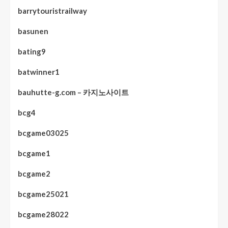
barrytouristrailway
basunen
bating9
batwinner1
bauhutte-g.com – 카지노사이트
bcg4
bcgame03025
bcgame1
bcgame2
bcgame25021
bcgame28022