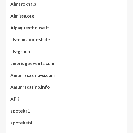
Almarokna.pl
Almissa.org
Alpaguesthouse.it
als-elmshorn-sh.de
als-group
ambridgeevents.com
Amunracasino-si.com
Amunracasino.info
APK
apoteka1
apoteket4