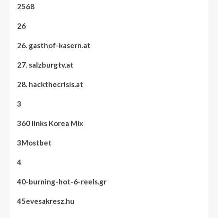
2568
26
26. gasthof-kasern.at
27. salzburgtv.at
28. hackthecrisis.at
3
360 links Korea Mix
3Mostbet
4
40-burning-hot-6-reels.gr
45evesakresz.hu