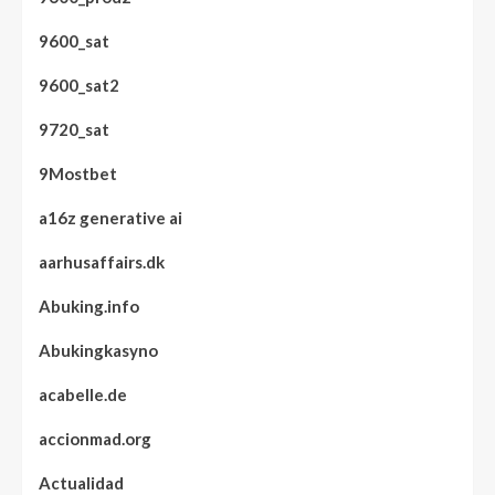
9600_sat
9600_sat2
9720_sat
9Mostbet
a16z generative ai
aarhusaffairs.dk
Abuking.info
Abukingkasyno
acabelle.de
accionmad.org
Actualidad