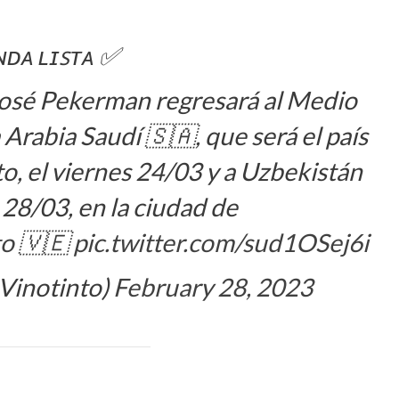
ᴅᴀ ʟɪꜱᴛᴀ ✅️
 José Pekerman regresará al Medio
 Arabia Saudí 🇸🇦, que será el país
nto, el viernes 24/03 y a Uzbekistán
 28/03, en la ciudad de
to
🇻🇪
pic.twitter.com/sud1OSej6i
eVinotinto)
February 28, 2023