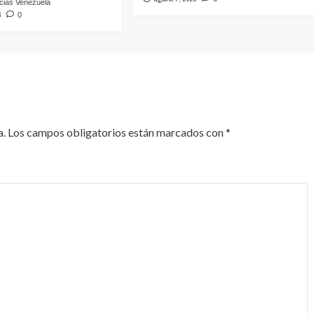
icias Venezuela
6
0
a.
Los campos obligatorios están marcados con
*