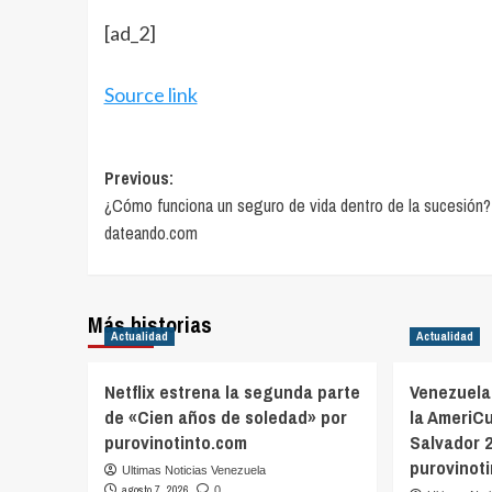
[ad_2]
Source link
Post
Previous:
¿Cómo funciona un seguro de vida dentro de la sucesión?
navigation
dateando.com
Más historias
Actualidad
Actualidad
Netflix estrena la segunda parte
Venezuela
de «Cien años de soledad» por
la AmeriC
purovinotinto.com
Salvador 
purovinot
Ultimas Noticias Venezuela
agosto 7, 2026
0