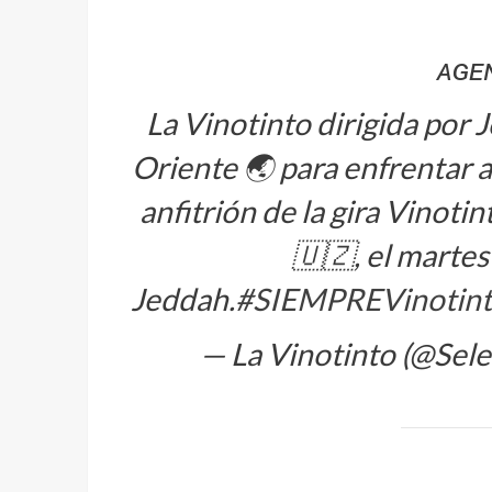
ᴀɢᴇɴ
La Vinotinto dirigida por
Oriente 🌏 para enfrentar a
anfitrión de la gira Vinoti
🇺🇿, el martes
Jeddah.
#SIEMPREVinotin
— La Vinotinto (@Sel