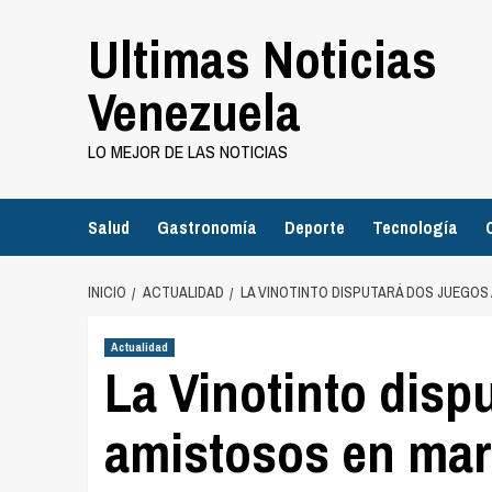
Saltar
Ultimas Noticias
al
contenido
Venezuela
LO MEJOR DE LAS NOTICIAS
Salud
Gastronomía
Deporte
Tecnología
INICIO
ACTUALIDAD
LA VINOTINTO DISPUTARÁ DOS JUEGO
Actualidad
La Vinotinto disp
amistosos en mar