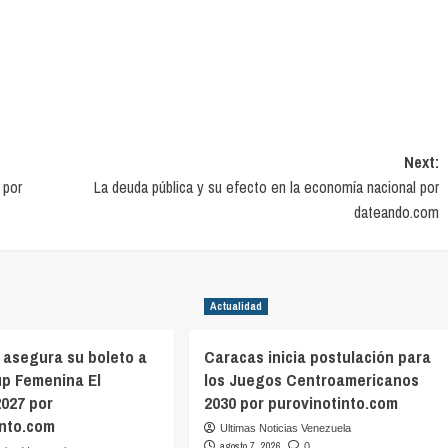
Next:
 por
La deuda pública y su efecto en la economía nacional por
dateando.com
Actualidad
 asegura su boleto a
Caracas inicia postulación para
up Femenina El
los Juegos Centroamericanos
2027 por
2030 por purovinotinto.com
into.com
Ultimas Noticias Venezuela
agosto 7, 2026
0