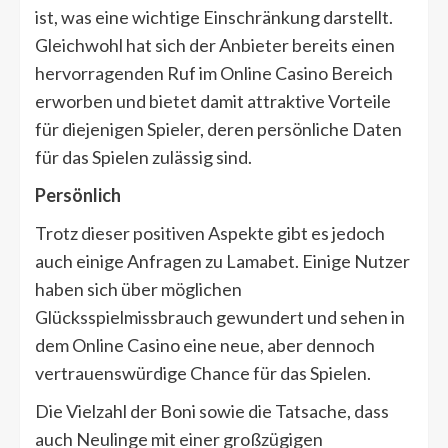
ist, was eine wichtige Einschränkung darstellt.
Gleichwohl hat sich der Anbieter bereits einen
hervorragenden Ruf im Online Casino Bereich
erworben und bietet damit attraktive Vorteile
für diejenigen Spieler, deren persönliche Daten
für das Spielen zulässig sind.
Persönlich
Trotz dieser positiven Aspekte gibt es jedoch
auch einige Anfragen zu Lamabet. Einige Nutzer
haben sich über möglichen
Glücksspielmissbrauch gewundert und sehen in
dem Online Casino eine neue, aber dennoch
vertrauenswürdige Chance für das Spielen.
Die Vielzahl der Boni sowie die Tatsache, dass
auch Neulinge mit einer großzügigen