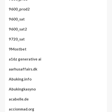
9600_prod2
9600_sat
9600_sat2
9720_sat
9Mostbet
a16z generative ai
aarhusaffairs.dk
Abuking.info
Abukingkasyno
acabelle.de
accionmad.org