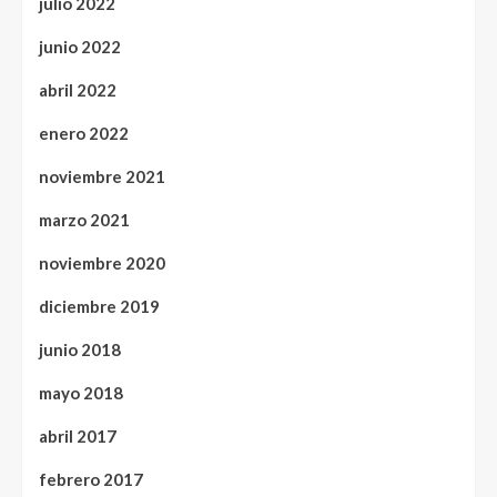
julio 2022
junio 2022
abril 2022
enero 2022
noviembre 2021
marzo 2021
noviembre 2020
diciembre 2019
junio 2018
mayo 2018
abril 2017
febrero 2017