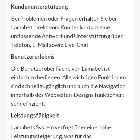
Kundenunterstützung
Bei Problemen oder Fragen erhalten Sie bei
Lamabet direkt vom Kundenkontakt eine
umfassende Antwort und Unterstützung über
Telefon, E-Mail sowie Live-Chat.
Benutzererlebnis
Die Benutzeroberfläche von Lamabet ist
einfach zu bedienen. Alle wichtigen Funktionen
sind schnell zugänglich und auch die Navigation
innerhalb des Webseiten-Designs funktioniert
sehr effizient.
Leistungsfähigkeit
Lamabets System verfügt über eine hohe
Leistungssteigerung, was für das