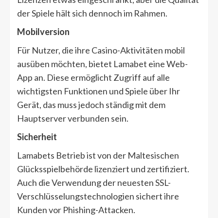
der Spiele hält sich dennoch im Rahmen.
Mobilversion
Für Nutzer, die ihre Casino-Aktivitäten mobil
ausüben möchten, bietet Lamabet eine Web-
App an. Diese ermöglicht Zugriff auf alle
wichtigsten Funktionen und Spiele über Ihr
Gerät, das muss jedoch ständig mit dem
Hauptserver verbunden sein.
Sicherheit
Lamabets Betrieb ist von der Maltesischen
Glücksspielbehörde lizenziert und zertifiziert.
Auch die Verwendung der neuesten SSL-
Verschlüsselungstechnologien sichert ihre
Kunden vor Phishing-Attacken.