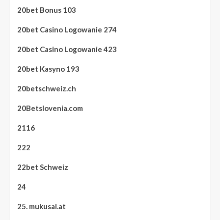
20bet Bonus 103
20bet Casino Logowanie 274
20bet Casino Logowanie 423
20bet Kasyno 193
20betschweiz.ch
20Betslovenia.com
2116
222
22bet Schweiz
24
25. mukusal.at