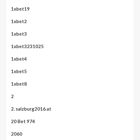
1xbet19
1xbet2
1xbet3
1xbet3231025
1xbet4
1xbet5
1xbet8
2
2. salzburg2016.at
20 Bet 974
2060