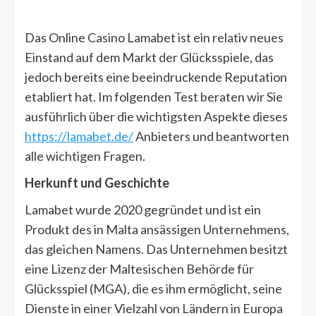
Das Online Casino Lamabet ist ein relativ neues
Einstand auf dem Markt der Glücksspiele, das
jedoch bereits eine beeindruckende Reputation
etabliert hat. Im folgenden Test beraten wir Sie
ausführlich über die wichtigsten Aspekte dieses
https://lamabet.de/
Anbieters und beantworten
alle wichtigen Fragen.
Herkunft und Geschichte
Lamabet wurde 2020 gegründet und ist ein
Produkt des in Malta ansässigen Unternehmens,
das gleichen Namens. Das Unternehmen besitzt
eine Lizenz der Maltesischen Behörde für
Glücksspiel (MGA), die es ihm ermöglicht, seine
Dienste in einer Vielzahl von Ländern in Europa