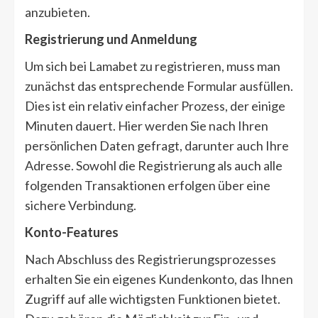
anzubieten.
Registrierung und Anmeldung
Um sich bei Lamabet zu registrieren, muss man
zunächst das entsprechende Formular ausfüllen.
Dies ist ein relativ einfacher Prozess, der einige
Minuten dauert. Hier werden Sie nach Ihren
persönlichen Daten gefragt, darunter auch Ihre
Adresse. Sowohl die Registrierung als auch alle
folgenden Transaktionen erfolgen über eine
sichere Verbindung.
Konto-Features
Nach Abschluss des Registrierungsprozesses
erhalten Sie ein eigenes Kundenkonto, das Ihnen
Zugriff auf alle wichtigsten Funktionen bietet.