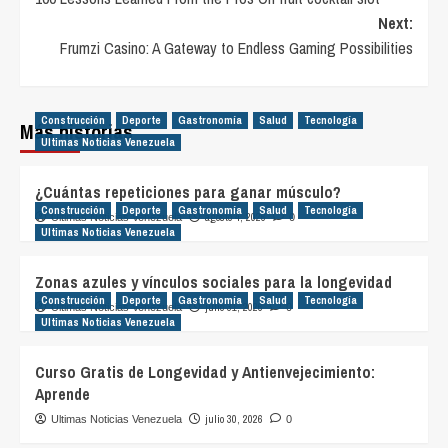
navigation
Next:
Frumzi Casino: A Gateway to Endless Gaming Possibilities
Construcción
Deporte
Gastronomía
Salud
Tecnología
Más historias
Ultimas Noticias Venezuela
¿Cuántas repeticiones para ganar músculo?
Construcción
Deporte
Gastronomía
Salud
Tecnología
agosto 4, 2026
Ultimas Noticias Venezuela
0
Ultimas Noticias Venezuela
Zonas azules y vínculos sociales para la longevidad
Construcción
Deporte
Gastronomía
Salud
Tecnología
julio 31, 2026
Ultimas Noticias Venezuela
0
Ultimas Noticias Venezuela
Curso Gratis de Longevidad y Antienvejecimiento:
Aprende
julio 30, 2026
Ultimas Noticias Venezuela
0