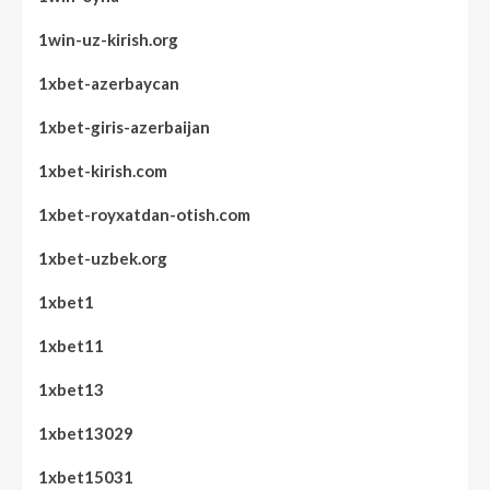
1win-uz-kirish.org
1xbet-azerbaycan
1xbet-giris-azerbaijan
1xbet-kirish.com
1xbet-royxatdan-otish.com
1xbet-uzbek.org
1xbet1
1xbet11
1xbet13
1xbet13029
1xbet15031