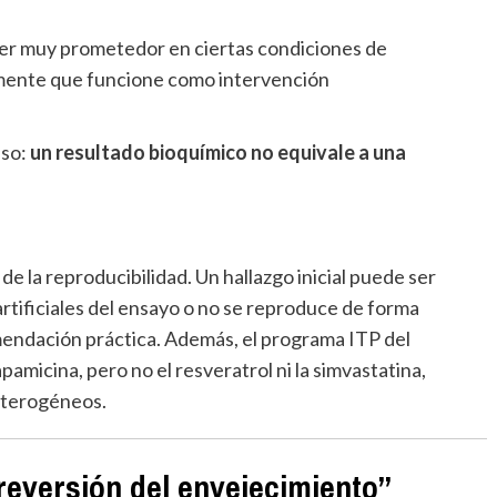
ecer muy prometedor en ciertas condiciones de
amente que funcione como intervención
aso:
un resultado bioquímico no equivale a una
de la reproducibilidad. Un hallazgo inicial puede ser
rtificiales del ensayo o no se reproduce de forma
endación práctica. Además, el programa ITP del
amicina, pero no el resveratrol ni la simvastatina,
eterogéneos.
reversión del envejecimiento”