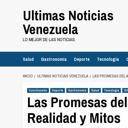
Saltar
Ultimas Noticias
al
contenido
Venezuela
LO MEJOR DE LAS NOTICIAS
Salud
Gastronomía
Deporte
Tecnología
INICIO
ULTIMAS NOTICIAS VENEZUELA
LAS PROMESAS DEL A
Construcción
Deporte
Gastronomía
Salud
Tecnología
Ul
Las Promesas del
Realidad y Mitos