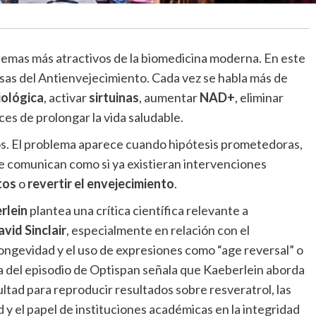
 temas más atractivos de la biomedicina moderna. En este
s del Antienvejecimiento. Cada vez se habla más de
iológica
, activar
sirtuinas
, aumentar
NAD+
, eliminar
es de prolongar la vida saludable.
os. El problema aparece cuando hipótesis prometedoras,
se comunican como si ya existieran intervenciones
tos
o
revertir el envejecimiento
.
rlein
plantea una crítica científica relevante a
vid Sinclair
, especialmente en relación con el
 longevidad y el uso de expresiones como “age reversal” o
ha del episodio de Optispan señala que Kaeberlein aborda
icultad para reproducir resultados sobre resveratrol, las
 y el papel de instituciones académicas en la integridad