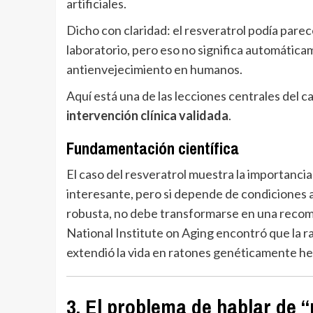
artificiales.
Dicho con claridad: el resveratrol podía par
laboratorio, pero eso no significa automátic
antienvejecimiento en humanos.
Aquí está una de las lecciones centrales del c
intervención clínica validada
.
Fundamentación científica
El caso del resveratrol muestra la importancia 
interesante, pero si depende de condiciones a
robusta, no debe transformarse en una recom
National Institute on Aging encontró que la rap
extendió la vida en ratones genéticamente h
3. El problema de hablar de “