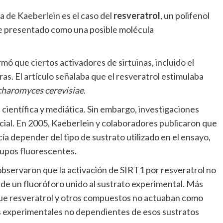
a de Kaeberlein es el caso del
resveratrol
, un polifenol
ue presentado como una posible molécula
mó que ciertos activadores de sirtuinas, incluido el
ras. El artículo señalaba que el resveratrol estimulaba
haromyces cerevisiae
.
ientífica y mediática. Sin embargo, investigaciones
icial. En 2005, Kaeberlein y colaboradores publicaron que
cía depender del tipo de sustrato utilizado en el ensayo,
rupos fluorescentes.
bservaron que la activación de SIRT1 por resveratrol no
 de un fluoróforo unido al sustrato experimental. Más
que resveratrol y otros compuestos no actuaban como
s experimentales no dependientes de esos sustratos