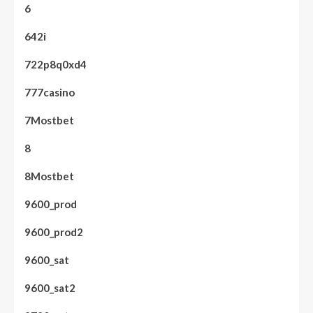
6
642i
722p8q0xd4
777casino
7Mostbet
8
8Mostbet
9600_prod
9600_prod2
9600_sat
9600_sat2