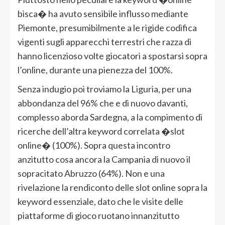
bisca� ha avuto sensibile influsso mediante
Piemonte, presumibilmente a le rigide codifica
vigenti sugli apparecchi terrestri che razza di
hanno licenzioso volte giocatori a spostarsi sopra
l’online, durante una pienezza del 100%.
Senza indugio poi troviamo la Liguria, per una
abbondanza del 96% che e di nuovo davanti,
complesso aborda Sardegna, a la compimento di
ricerche dell’altra keyword correlata �slot
online� (100%). Sopra questa incontro
anzitutto cosa ancora la Campania di nuovo il
sopracitato Abruzzo (64%). Non e una
rivelazione la rendiconto delle slot online sopra la
keyword essenziale, dato che le visite delle
piattaforme di gioco ruotano innanzitutto