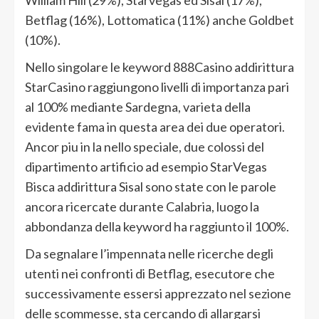
William Hill (29%), Starvegas ed Sisal (17%),
Betflag (16%), Lottomatica (11%) anche Goldbet
(10%).
Nello singolare le keyword 888Casino addirittura
StarCasino raggiungono livelli di importanza pari
al 100% mediante Sardegna, varieta della
evidente fama in questa area dei due operatori.
Ancor piu in la nello speciale, due colossi del
dipartimento artificio ad esempio StarVegas
Bisca addirittura Sisal sono state con le parole
ancora ricercate durante Calabria, luogo la
abbondanza della keyword ha raggiunto il 100%.
Da segnalare l’impennata nelle ricerche degli
utenti nei confronti di Betflag, esecutore che
successivamente essersi apprezzato nel sezione
delle scommesse, sta cercando di allargarsi