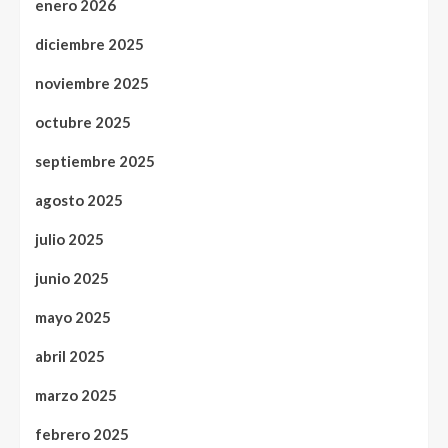
enero 2026
diciembre 2025
noviembre 2025
octubre 2025
septiembre 2025
agosto 2025
julio 2025
junio 2025
mayo 2025
abril 2025
marzo 2025
febrero 2025