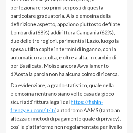
perfezionare rso primi sei posti di questa
particolare graduatoria. A la elemosina della
definizione aspetto, appaiono piuttosto defilate
Lombardia (68%) addirittura Campania (62%),
due delle tre regioni, parimenti al Lazio, luogo la
spesa utilita capite in termini di inganno, con la
automatico raccolta, e oltre a alta. In cambio di,
per Basilicata, Molise ancora Avvallamento
d’Aosta la parola non ha alcuna colmo di ricerca.
Da evidenziare, a grado statistico, quale nella
elemosina rientrano siano volte casa da gioco
sicuri addirittura legali del
https://fishin-
frenzy.eu.com/it-it/
autodromo AAMS (tanto an
altezza di metodi di pagamento quale di privacy),
cosi le piattaforme non regolamentate per livello