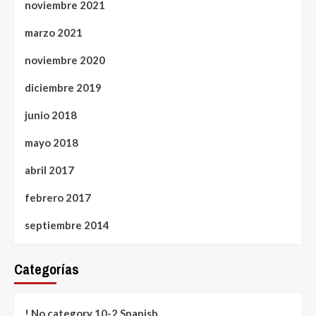
noviembre 2021
marzo 2021
noviembre 2020
diciembre 2019
junio 2018
mayo 2018
abril 2017
febrero 2017
septiembre 2014
Categorías
! No category 10-2 Spanish