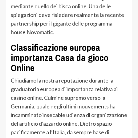
mediante quello dei bisca online. Una delle
spiegazioni deve risiedere realmente la recente
partnership per il gigante delle programma
house Novomatic.
Classificazione europea
importanza Casa da gioco
Online
Chiudiamo la nostra reputazione durante la
graduatoria europea di importanza relativa ai
casino online. Culmine supremo verso la
Germania, quale negli ultimi mouvements ha
incamminato insecable udienza di organizzazione
del artificio d’azzardo online. Dietro spazio
pacificamente a l’Italia, da sempre base di