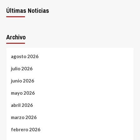
Últimas Noticias
Archivo
agosto 2026
julio 2026
junio 2026
mayo 2026
abril 2026
marzo 2026
febrero 2026