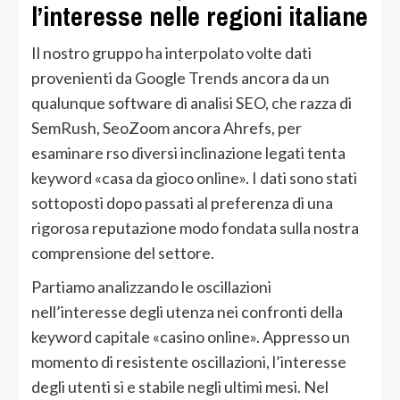
l’interesse nelle regioni italiane
Il nostro gruppo ha interpolato volte dati
provenienti da Google Trends ancora da un
qualunque software di analisi SEO, che razza di
SemRush, SeoZoom ancora Ahrefs, per
esaminare rso diversi inclinazione legati tenta
keyword «casa da gioco online». I dati sono stati
sottoposti dopo passati al preferenza di una
rigorosa reputazione modo fondata sulla nostra
comprensione del settore.
Partiamo analizzando le oscillazioni
nell’interesse degli utenza nei confronti della
keyword capitale «casino online». Appresso un
momento di resistente oscillazioni, l’interesse
degli utenti si e stabile negli ultimi mesi. Nel