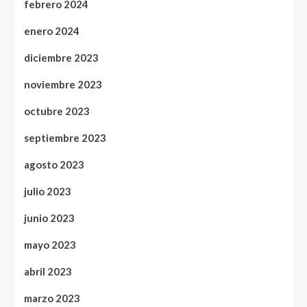
febrero 2024
enero 2024
diciembre 2023
noviembre 2023
octubre 2023
septiembre 2023
agosto 2023
julio 2023
junio 2023
mayo 2023
abril 2023
marzo 2023