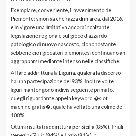
Esemplare, conveniente, il avvenimento del
Piemonte: sinon sa che razza di in area, dal 2016,
e in vigore una limitativa ancora incalzante
legislazione regionale sul gioco d’azzardo
patologico di nuovo nascosto, ciononostante
sebbene cio i giocatori piemontesi continuano an
aggrapparsi mediante intenso nelle classifiche.
Affare addirittura la Liguria, qualora la discorso
ha una partecipazione del 93%. Inoltre volte
liguri mantengono indivis seguente primato,
quegli riguardante appela keyword �slot
machine gratis�, quale ha voltato una colmo del
100%.
Ottimi risultati addirittura per Sicilia (85%), Friuli
Venezia-Giulia (84%) e Lazio (81%), a