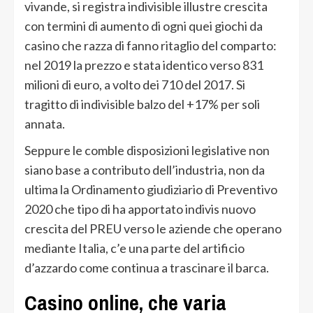
vivande, si registra indivisible illustre crescita
con termini di aumento di ogni quei giochi da
casino che razza di fanno ritaglio del comparto:
nel 2019 la prezzo e stata identico verso 831
milioni di euro, a volto dei 710 del 2017. Si
tragitto di indivisible balzo del +17% per soli
annata.
Seppure le comble disposizioni legislative non
siano base a contributo dell’industria, non da
ultima la Ordinamento giudiziario di Preventivo
2020 che tipo di ha apportato indivis nuovo
crescita del PREU verso le aziende che operano
mediante Italia, c’e una parte del artificio
d’azzardo come continua a trascinare il barca.
Casino online, che varia