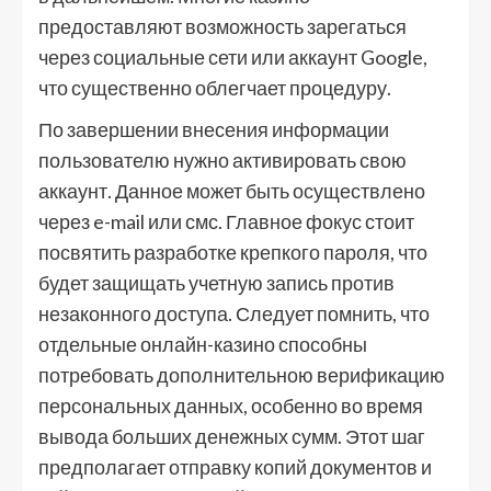
предоставляют возможность зарегаться
через социальные сети или аккаунт Google,
что существенно облегчает процедуру.
По завершении внесения информации
пользователю нужно активировать свою
аккаунт. Данное может быть осуществлено
через e-mail или смс. Главное фокус стоит
посвятить разработке крепкого пароля, что
будет защищать учетную запись против
незаконного доступа. Следует помнить, что
отдельные онлайн-казино способны
потребовать дополнительною верификацию
персональных данных, особенно во время
вывода больших денежных сумм. Этот шаг
предполагает отправку копий документов и