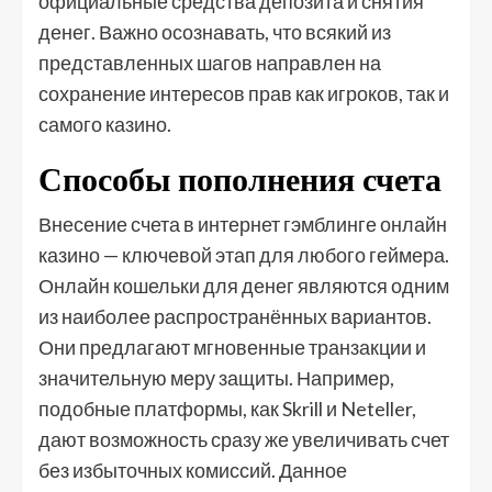
официальные средства депозита и снятия
денег. Важно осознавать, что всякий из
представленных шагов направлен на
сохранение интересов прав как игроков, так и
самого казино.
Способы пополнения счета
Внесение счета в интернет гэмблинге онлайн
казино — ключевой этап для любого геймера.
Онлайн кошельки для денег являются одним
из наиболее распространённых вариантов.
Они предлагают мгновенные транзакции и
значительную меру защиты. Например,
подобные платформы, как Skrill и Neteller,
дают возможность сразу же увеличивать счет
без избыточных комиссий. Данное