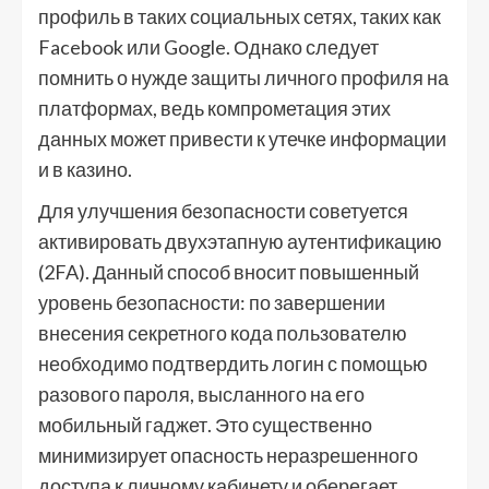
профиль в таких социальных сетях, таких как
Facebook или Google. Однако следует
помнить о нужде защиты личного профиля на
платформах, ведь компрометация этих
данных может привести к утечке информации
и в казино.
Для улучшения безопасности советуется
активировать двухэтапную аутентификацию
(2FA). Данный способ вносит повышенный
уровень безопасности: по завершении
внесения секретного кода пользователю
необходимо подтвердить логин с помощью
разового пароля, высланного на его
мобильный гаджет. Это существенно
минимизирует опасность неразрешенного
доступа к личному кабинету и оберегает