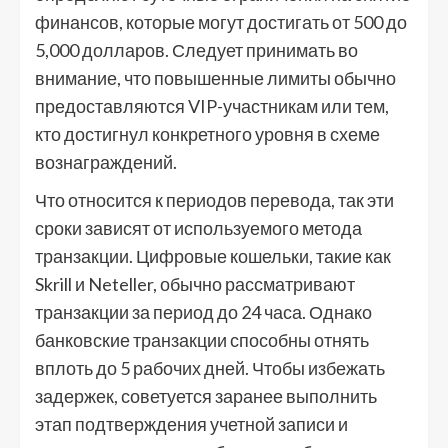
финансов, которые могут достигать от 500 до
5,000 долларов. Следует принимать во
внимание, что повышенные лимиты обычно
предоставляются VIP-участникам или тем,
кто достигнул конкретного уровня в схеме
вознаграждений.
Что относится к периодов перевода, так эти
сроки зависят от используемого метода
транзакции. Цифровые кошельки, такие как
Skrill и Neteller, обычно рассматривают
транзакции за период до 24 часа. Однако
банковские транзакции способны отнять
вплоть до 5 рабочих дней. Чтобы избежать
задержек, советуется заранее выполнить
этап подтверждения учетной записи и