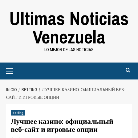
Saltar
Ultimas Noticias
al
contenido
Venezuela
LO MEJOR DE LAS NOTICIAS
Primary
Menu
INICIO
BETTING
ЛУЧШЕЕ КАЗИНО: ОФИЦИАЛЬНЫЙ ВЕБ-
САЙТ И ИГРОВЫЕ ОПЦИИ
betting
Лучшее казино: официальный
веб-сайт и игровые опции