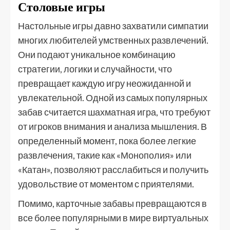
Столовые игры
Настольные игры давно захватили симпатии
многих любителей умственных развлечений.
Они подают уникальное комбинацию
стратегии, логики и случайности, что
превращает каждую игру неожиданной и
увлекательной. Одной из самых популярных
забав считается шахматная игра, что требуют
от игроков внимания и анализа мышления. В
определенный момент, пока более легкие
развлечения, такие как «Монополия» или
«Катан», позволяют расслабиться и получить
удовольствие от моментом с приятелями.
Помимо, карточные забавы превращаются в
все более популярными в мире виртуальных