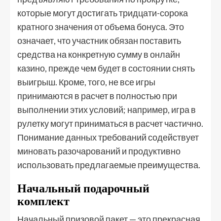
которые могут достигать тридцати-сорока
кратного значения от объема бонуса. Это
означает, что участник обязан поставить
средства на конкретную сумму в онлайн
казино, прежде чем будет в состоянии снять
выигрыш. Кроме, того, не все игры
принимаются в расчет в полностью при
выполнении этих условий; например, игра в
рулетку могут приниматься в расчет частично.
Понимание данных требований содействует
миновать разочарований и продуктивно
использовать предлагаемые преимущества.
Начальный подарочный
комплект
Начальный призовой пакет — это прекрасная