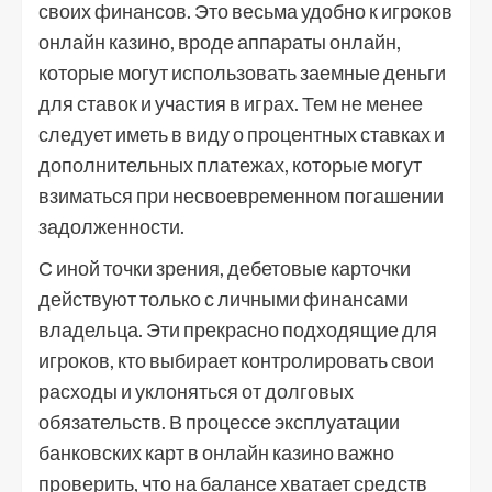
своих финансов. Это весьма удобно к игроков
онлайн казино, вроде аппараты онлайн,
которые могут использовать заемные деньги
для ставок и участия в играх. Тем не менее
следует иметь в виду о процентных ставках и
дополнительных платежах, которые могут
взиматься при несвоевременном погашении
задолженности.
С иной точки зрения, дебетовые карточки
действуют только с личными финансами
владельца. Эти прекрасно подходящие для
игроков, кто выбирает контролировать свои
расходы и уклоняться от долговых
обязательств. В процессе эксплуатации
банковских карт в онлайн казино важно
проверить, что на балансе хватает средств