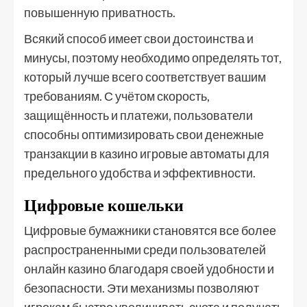
повышенную приватность.
Всякий способ имеет свои достоинства и
минусы, поэтому необходимо определять тот,
который лучше всего соответствует вашим
требованиям. С учётом скорость,
защищённость и платежи, пользователи
способны оптимизировать свои денежные
транзакции в казино игровые автоматы для
предельного удобства и эффективности.
Цифровые кошельки
Цифровые бумажники становятся все более
распространенными среди пользователей
онлайн казино благодаря своей удобности и
безопасности. Эти механизмы позволяют