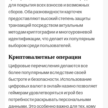
для покрытия всех взносов и возможных
сборов. Оба разновидности карточек
предоставляют высокий степень защиты
транзакций посредством актуальным
методам криптографии и многоуровневой
идентификации, что делает их популярным
выбором среди пользователей.
Криптовалютные операции
Цифровые перечисления делаются все
более популярными вследствие своей
быстроте и безопасности. Использование
цифровых валют в онлайн казино позволяет
геймерам удовлетворяться игрой без
потребности раскрывать персональными
данными. Это особенно важно для тех, кому