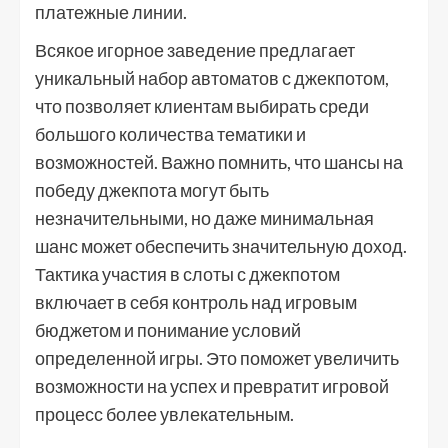
платежные линии.
Всякое игорное заведение предлагает
уникальный набор автоматов с джекпотом,
что позволяет клиентам выбирать среди
большого количества тематики и
возможностей. Важно помнить, что шансы на
победу джекпота могут быть
незначительными, но даже минимальная
шанс может обеспечить значительную доход.
Тактика участия в слоты с джекпотом
включает в себя контроль над игровым
бюджетом и понимание условий
определенной игры. Это поможет увеличить
возможности на успех и превратит игровой
процесс более увлекательным.