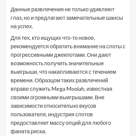
Данные развлечения не только удивляют
глаз, но и предлагают замечательные шансы
на успех.
Для тех, кто ищущих что-то новое,
рекомендуется обратить внимание на слоты с
прогрессивными джекпотами. Они дают
возможность получить значительные
выигрыши, что накапливаются с течением
времени. Образцом таких развлечений
вправе служить Mega Moolah, известная
своими огромными выигрышами. Вне
зависимости относительно вкусов
пользователя, индустрия слотов
предоставляет массу опций для любого
фаната риска.