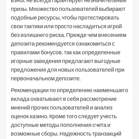
взнос не всегда гарантирует незначительные
призы. Множество пользователей выбирают
подобные ресурсы, чтобы протестировать
свои тактики или просто насладиться игрой
без излишнего риска. Прежде чем внесением
депозита рекомендуется ознакомиться с
правилами бонусов, так как определенные
игорные заведения предлагают выгодные
предложения для новых пользователей при
первоначальном депозите.
Рекомендации по определению наименьшего
вклада охватывают в себя рассмотрение
мнений прочих пользователей и анализ
оценок казино. Кроме того следует учесть
доступные методы пополнения счета и
возможные сборы. Надежность транзакций