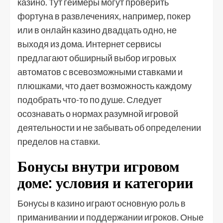
казино. Тут геймеры могут проверить
фортуна в развлечениях, например, покер
или в онлайн казино двадцать одно, не
выходя из дома. Интернет сервисы
предлагают обширный выбор игровых
автоматов с всевозможными ставками и
плюшками, что дает возможность каждому
подобрать что-то по душе. Следует
осознавать о нормах разумной игровой
деятельности и не забывать об определении
пределов на ставки.
Бонусы внутри игровом
доме: условия и категории
Бонусы в казино играют основную роль в
приманивании и поддержании игроков. Оные